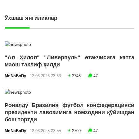
Ўхшаш янгиликлар
"Ал Ҳилол" "Ливерпуль" етакчисига катта
маош таклиф қилди
Mr.NoBoDy
12.03.2025 23:56
2745
47
Роналду Бразилия футбол конфедерацияси
президенти лавозимига номзодини қўйишдан
бош тортди
Mr.NoBoDy
12.03.2025 23:55
2709
47