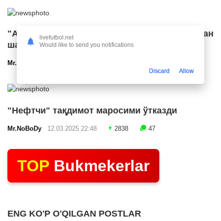
"Арсенал" икки ярим ҳимоячи билан
livefutbol.net
шартнома имзолашга яқин
Would like to send you notifications
Mr.NoBoDy
12.03.2025 23:24
2586
47
Discard
Allow
"Нефтчи" тақдимот маросими ўтказди
Mr.NoBoDy
12.03.2025 22:48
2838
47
TOP
Bukmekerlar
ENG KO'P O'QILGAN POSTLAR