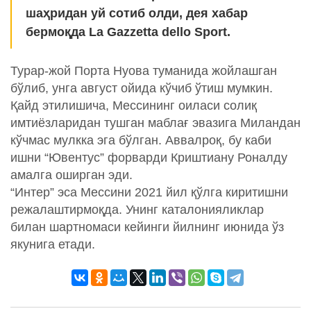
шаҳридан уй сотиб олди, дея хабар
бермоқда La Gazzetta dello Sport.
Турар-жой Порта Нуова туманида жойлашган
бўлиб, унга август ойида кўчиб ўтиш мумкин.
Қайд этилишича, Мессининг оиласи солиқ
имтиёзларидан тушган маблағ эвазига Миландан
кўчмас мулкка эга бўлган. Аввалроқ, бу каби
ишни “Ювентус” форварди Криштиану Роналду
амалга оширган эди.
“Интер” эса Мессини 2021 йил қўлга киритишни
режалаштирмоқда. Унинг каталонияликлар
билан шартномаси кейинги йилнинг июнида ўз
якунига етади.