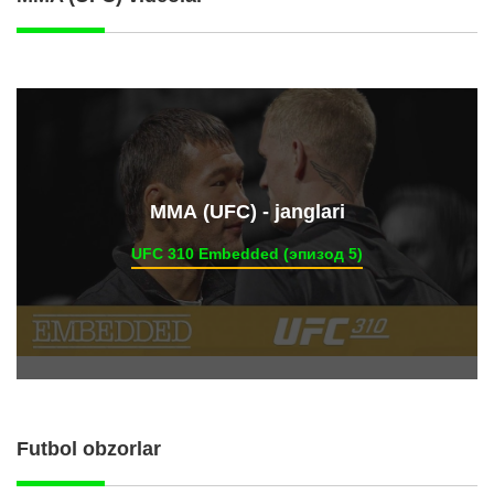
ММА (UFC) - janglari
UFC 310 Embedded (эпизод 5)
Futbol obzorlar