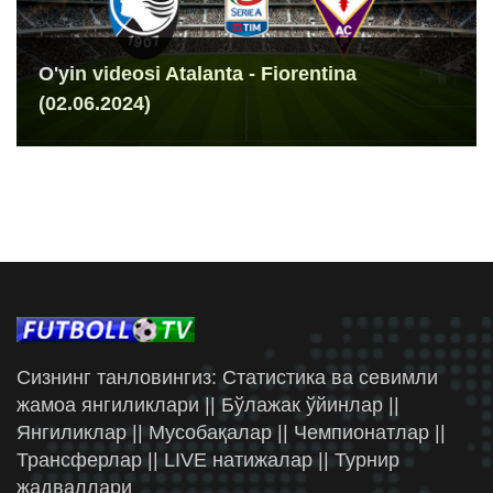
O'yin videosi Atalanta - Fiorentina
(02.06.2024)
Сизнинг танловингиз: Статистика ва севимли
жамоа янгиликлари || Бўлажак ўйинлар ||
Янгиликлар || Мусобақалар || Чемпионатлар ||
Трансферлар || LIVE натижалар || Турнир
жадваллари