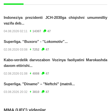
Indoneziya prezidenti JCH-2030ga chiqishni umummilliy
vazifa deb...
04.08.2026 02:11
14307
47
Superliga. “Buxoro” - “Lokomotiv”...
02.08.2026 03:08
7252
47
Kabo-verdelik darvozabon Vozinya faoliyatini Marokashda
davom ettirishi...
02.08.2026 01:08
4008
47
Superliga. "Dinamo" – "Neftchi" (matnli...
03.08.2026 20:32
3810
47
MMA (UFC) videolar