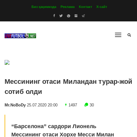
Биз ҳақимизда
Реклама
Контакт
Х-сайт
Мессининг отаси Миландан турар-жой
сотиб олди
Mr.NoBoDy
25.07.2020 20:00
1497
30
“Барселона” сардори Лионель
Мессининг отаси Хорхе Месси Милан