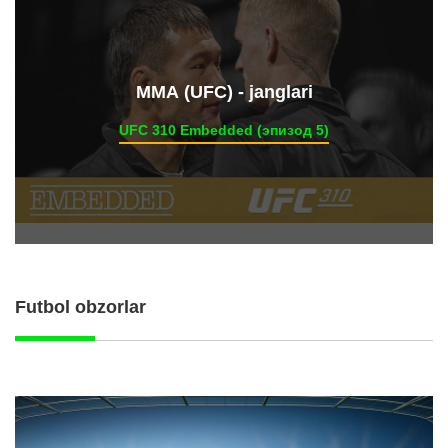
ММА (UFC) - janglari
UFC 310 Embedded (эпизод 5)
Futbol obzorlar