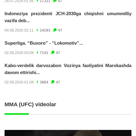
28.07.2026 01:56
17321
47
Indoneziya prezidenti JCH-2030ga chiqishni umummilliy
vazifa deb...
04.08.2026 02:11
14193
47
Superliga. “Buxoro” - “Lokomotiv”...
02.08.2026 03:08
7141
47
Kabo-verdelik darvozabon Vozinya faoliyatini Marokashda
davom ettirishi...
02.08.2026 01:08
3864
47
MMA (UFC) videolar