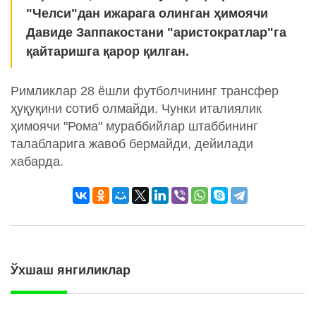
"Челси"дан ижарага олинган ҳимоячи
Давиде Заппакостани "аристократлар"га
қайтаришга қарор қилган.
Римликлар 28 ёшли футболчининг трансфер
ҳуқуқини сотиб олмайди. Чунки италиялик
ҳимоячи "Рома" мураббийлар штаббининг
талабларига жавоб бермайди, дейилади
хабарда.
Ўхшаш янгиликлар