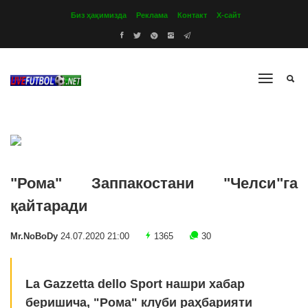
Биз ҳақимизда
Реклама
Контакт
Х-сайт
"Рома" Заппакостани "Челси"га
қайтаради
Mr.NoBoDy
24.07.2020 21:00
1365
30
La Gazzetta dello Sport нашри хабар
беришича, "Рома" клуби раҳбарияти