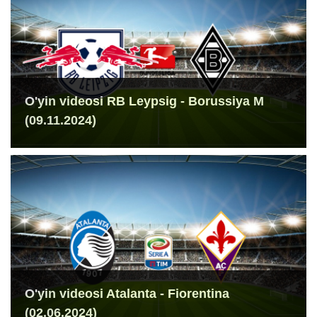
O'yin videosi RB Leypsig - Borussiya M
(09.11.2024)
O'yin videosi Atalanta - Fiorentina
(02.06.2024)