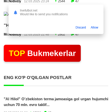
Mr.NoBoDy
12.03.2025 23:24
2544
47
livefutbol.net
Would like to send you notifications
"Нефтчи" тақдимот маросими ўтказди
Discard
Allow
Mr.NoBoDy
12.03.2025 22:48
2802
47
TOP
Bukmekerlar
ENG KO'P O'QILGAN POSTLAR
"Al Hilol" O'zbekiston terma jamoasiga gol urgan hujumchi
uchun 70 mln. evro taklif...