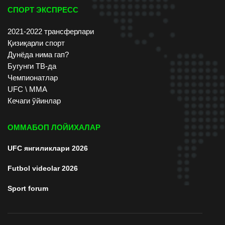
СПОРТ ЭКСПРЕСС
2021-2022 трансферлари
Қизиқарли спорт
Дунёда нима гап?
Бугунги ТВ-да
Чемпионатлар
UFC \ ММА
Кечаги ўйинлар
ОММАБОП ЛОЙИХАЛАР
UFC янгиликлари 2026
Futbol videolar 2026
Sport forum