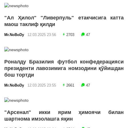
"Ал Ҳилол" "Ливерпуль" етакчисига катта
маош таклиф қилди
Mr.NoBoDy
12.03.2025 23:56
2703
47
Роналду Бразилия футбол конфедерацияси
президенти лавозимига номзодини қўйишдан
бош тортди
Mr.NoBoDy
12.03.2025 23:55
2661
47
"Арсенал" икки ярим ҳимоячи билан
шартнома имзолашга яқин