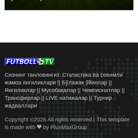
Сизнинг танловингиз: Статистика ва севимли
жамоа янгиликлари || Бўлажак ўйинлар ||
Янгиликлар || Мусобақалар || Чемпионатлар ||
Трансферлар || LIVE натижалар || Турнир
жадваллари
Copyright ©
2026 All rights reserved | This template
is made with
by
PlusMaxGroup