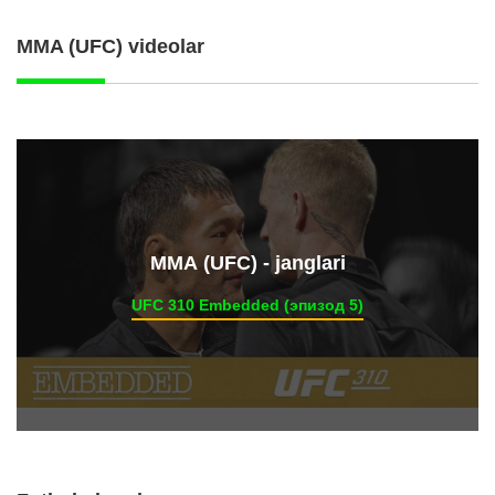
MMA (UFC) videolar
ММА (UFC) - janglari
UFC 310 Embedded (эпизод 5)