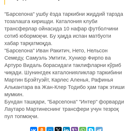
"Барселона" ушбу ёзда таркибни жиддий тарзда
тозалашга киришди. Каталония клуби
трансферлар ойнасида 10 нафар футболчини
сотиб юбормоқчи. Бу ҳақда испан матбуоти
хабар тарқатмоқда.
"Барселона" Иван Ракитич, Нето, Нельсон
Семеду, Самуэль Умтити, Хуниор Фирпо ва
Артуро Видаль борасидаги таклифларни кўриб
чиқади. Шунингдек каталонияликлар таркибини
Мартин Брэйтуэйт, Карлес Аленья, Рафинья
Алькантара ва Жан-Клер Тодибо ҳам тарк этиши
мумкин.
Бундан ташқари, "Барселона" "Интер" форварди
Лаутаро Мартинеснинг трансфери учун тезроқ
пул топмоқчи.