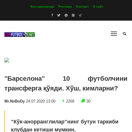
Биз ҳақимизда
Реклама
Контакт
Х-сайт
"Барселона" 10 футболчини
трансферга қўяди. Хўш, кимларни?
Mr.NoBoDy
24.07.2020 13:00
2268
30
"Кўк-анорранглилар"нинг бутун таркиби
клубдан кетиши мумкин.