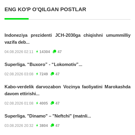
ENG KO'P O'QILGAN POSTLAR
Indoneziya prezidenti JCH-2030ga chiqishni umummilliy
vazifa deb...
04.08.2026 02:11
14304
47
Superliga. “Buxoro” - “Lokomotiv”...
02.08.2026 03:08
7249
47
Kabo-verdelik darvozabon Vozinya faoliyatini Marokashda
davom ettirishi...
02.08.2026 01:08
4005
47
Superliga. "Dinamo" – "Neftchi" (matnli...
03.08.2026 20:32
3804
47