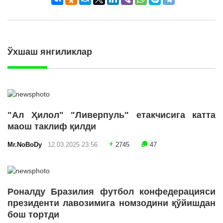
Ўхшаш янгиликлар
"Ал Ҳилол" "Ливерпуль" етакчисига катта
маош таклиф қилди
Mr.NoBoDy
12.03.2025 23:56
2745
47
Роналду Бразилия футбол конфедерацияси
президенти лавозимига номзодини қўйишдан
бош тортди