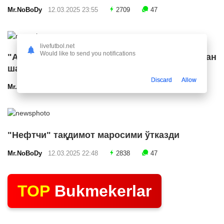
Mr.NoBoDy
12.03.2025 23:55
2709
47
livefutbol.net
Would like to send you notifications
"Арсенал" икки ярим ҳимоячи билан
шартнома имзолашга яқин
Discard
Allow
Mr.NoBoDy
12.03.2025 23:24
2586
47
"Нефтчи" тақдимот маросими ўтказди
Mr.NoBoDy
12.03.2025 22:48
2838
47
TOP
Bukmekerlar