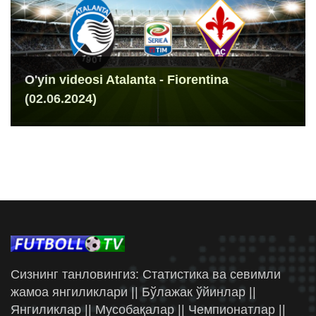
O'yin videosi Atalanta - Fiorentina
(02.06.2024)
Сизнинг танловингиз: Статистика ва севимли
жамоа янгиликлари || Бўлажак ўйинлар ||
Янгиликлар || Мусобақалар || Чемпионатлар ||