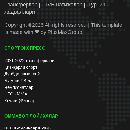
Трансферлар || LIVE натижалар || Турнир
жадваллари
Copyright ©
2026 All rights reserved | This template
is made with
by
PlusMaxGroup
СПОРТ ЭКСПРЕСС
2021-2022 трансферлари
Қизиқарли спорт
Дунёда нима гап?
Бугунги ТВ-да
Чемпионатлар
UFC \ ММА
Кечаги ўйинлар
ОММАБОП ЛОЙИХАЛАР
UFC янгиликлари 2026