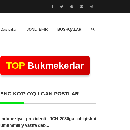
 Dasturlar
JONLI EFIR
BOSHQALAR
TOP
Bukmekerlar
ENG KO'P O'QILGAN POSTLAR
Indoneziya prezidenti JCH-2030ga chiqishni
umummilliy vazifa deb...