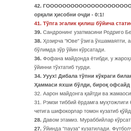
42. ГОООООООООООООООООООООООО
орқали ҳисобни очди - 0:1!
41. Тўпга эгалик қилиш бўйича стати
39.
Сандронинг узатмасини Родриго Бе
38.
Ҳозирча "Юве" ўзига ўхшамаяпти, а
бўлимда зўр ўйин кўрсатади.
36.
Фофана майдонда ётибди, у жароҳа
ўйинни тўхтатиб турди.
34. Ууух! Дибала тўпни кўкраги била
Ҳаммаси яхши бўлди, бироқ офсайд э
32. Аарон майдонга қайтди ва жамаос
31. Рэмзи тиббий ёрдамга муҳтожлиги 
четига шифокорлар томон кузатиб қўй
28.
Давом этамиз. Мураббийлар кўрсат
27.
Ўйинда "пауза" кузатилади. Футбол