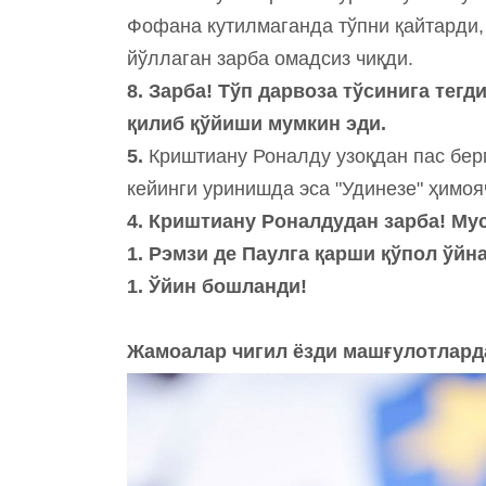
Фофана кутилмаганда тўпни қайтарди,
йўллаган зарба омадсиз чиқди.
8. Зарба! Тўп дарвоза тўсинига тегд
қилиб қўйиши мумкин эди.
5.
Криштиану Роналду узоқдан пас бер
кейинги уринишда эса "Удинезе" ҳимоя
4. Криштиану Роналдудан зарба! Му
1. Рэмзи де Паулга қарши қўпол ўйн
1. Ўйин бошланди!
Жамоалар чигил ёзди машғулотлард