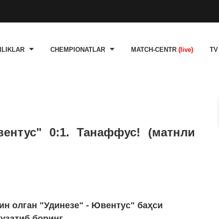
ILIKLAR
CHEMPIONATLAR
MATCH-CENTR
(live)
TV
ентус" 0:1. Танаффус! (матнли
ин олган "Удинезе" - Ювентус" баҳси
узатиб боринг.