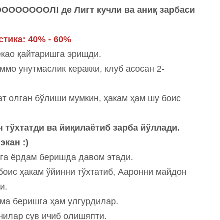
ООООЛ! де Лигт кучли ва аниқ зарбаси
стика: 40% - 60%
као қайтаришга эришди.
ммо унутмаслик керакки, клуб асосан 2-
т олган бўлиши мумкин, ҳакам ҳам шу боис
н тўхтатди ва йиқилаётиб зарба йўллади.
кан :)
ига ёрдам беришда давом этади.
боис ҳакам ўйинни тўхтатиб, Ааронни майдон
ди.
ма беришга ҳам улгурдилар.
чилар сув ичиб олишяпти.