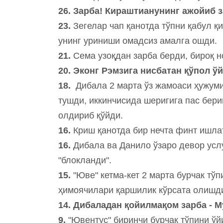
26. Зарба! Кираштианунинг ажойиб 
23.
Зегелар чап қанотда тўпни қабул қ
унинг уриниши омадсиз амалга ошди.
21.
Сема узоқдан зарба берди, бироқ 
20. Эконг Рэмзига нисбатан қўпол ў
18.
Дибала 2 марта ўз жамоаси ҳужуми
тушди, иккинчисида шеригига пас бери
олдириб қўйди.
16.
Криш қанотда бир нечта финт ишла
16.
Дибала ва Данило ўзаро девор усл
"блокланди".
15.
"Юве" кетма-кет 2 марта бурчак тўп
ҳимоячилари қаршилик кўрсата олишд
14. Дибаладан қойилмақом зарба - 
9.
"Ювентус" биринчи бурчак тўпини ўй