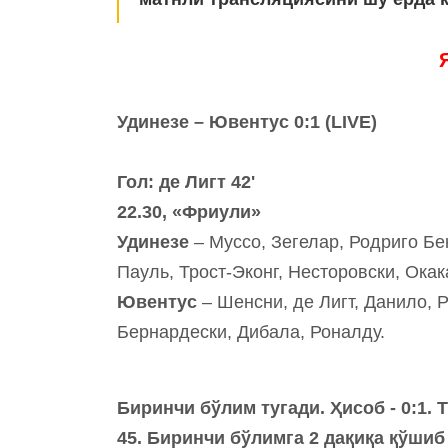
Удинезе – Ювентус 0:1 (LIVE)
Гол: де Лигт 42'
22.30, «Фриули»
Удинезе
– Муссо, Зегелар, Родриго Бе
Пауль, Трост-Эконг, Несторовски, Окак
Ювентус
– Шенсни, де Лигт, Данило, 
Бернардески, Дибала, Роналду.
Биринчи бўлим тугади. Ҳисоб - 0:1.
45. Биринчи бўлимга 2 дақиқа қўши