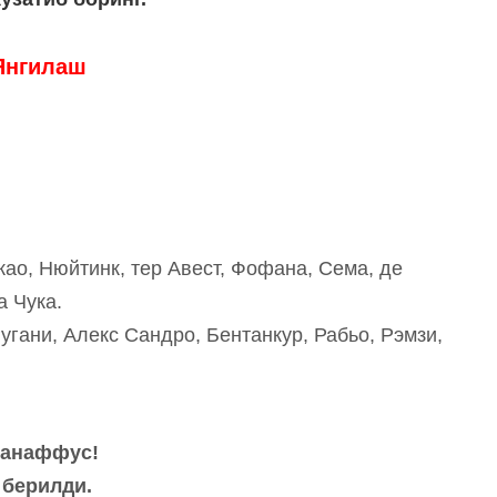
Янгилаш
као, Нюйтинк, тер Авест, Фофана, Сема, де
а Чука.
Ругани, Алекс Сандро, Бентанкур, Рабьо, Рэмзи,
 Танаффус!
б берилди.