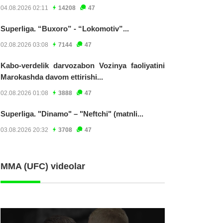
04.08.2026 02:11
14208
47
Superliga. “Buxoro” - “Lokomotiv”...
02.08.2026 03:08
7144
47
Kabo-verdelik darvozabon Vozinya faoliyatini
Marokashda davom ettirishi...
02.08.2026 01:08
3888
47
Superliga. "Dinamo" – "Neftchi" (matnli...
03.08.2026 20:32
3708
47
MMA (UFC) videolar