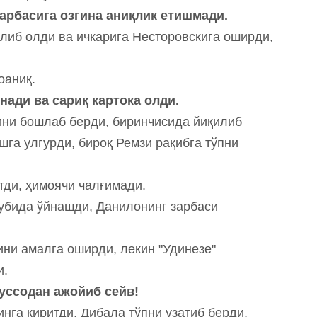
зарбасига озгина аниқлик етишмади.
илиб олди ва ичкарига Несторовскига оширди,
ноаниқ.
йнади ва сариқ картока олди.
ни бошлаб берди, биринчисида йиқилиб
шга улгурди, бироқ Ремзи рақибга тўпни
тди, ҳимоячи чалғимади.
убида ўйнашди, Данилонинг зарбаси
ини амалга оширди, лекин "Удинезе"
и.
Муссодан ажойиб сейв!
инга киритди, Дибала тўпни узатиб берди,