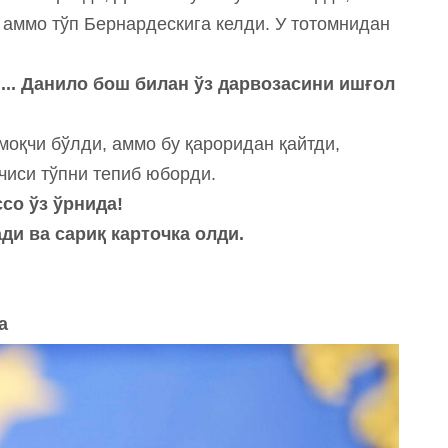
 аммо тўп Бернардескига келди. У тотомнидан
и... Данило бош билан ўз дарвозасини ишғол
моқчи бўлди, аммо бу қароридан қайтди,
чиси тўпни тепиб юборди.
ссо ўз ўрнида!
ади ва сариқ карточка олди.
а