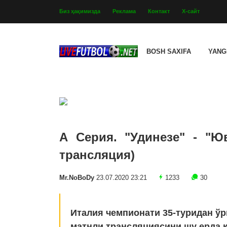
Биз ҳақимизда
Реклама
Контакт
Х-сайт
BOSH SAXIFA
YANG
А Серия. "Удинезе" - "Юв
трансляция)
Mr.NoBoDy
23.07.2020 23:21
1233
30
Италия чемпионати 35-туридан ўр
матнли трансляциясини шу ерда к