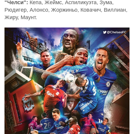
"Челси":
Кепа, Жеймс, Аспиликуэта, Зума,
Рюдигер, Алонсо, Жоржиньо, Ковачич, Виллиан,
Жиру, Маунт.