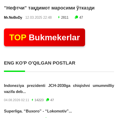
"Нефтчи" тақдимот маросими ўтказди
Mr.NoBoDy
12.03.2025 22:48
2811
47
TOP
Bukmekerlar
ENG KO'P O'QILGAN POSTLAR
Indoneziya prezidenti JCH-2030ga chiqishni umummilliy
vazifa deb...
04.08.2026 02:11
14223
47
Superliga. “Buxoro” - “Lokomotiv”...