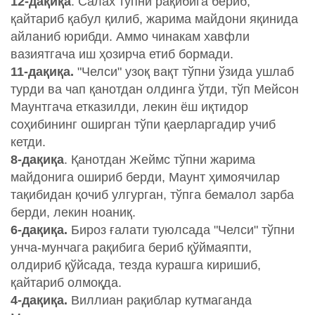
12-
дақиқа
. Салах тўпни рақибига бериб,
қайтариб қабул қилиб, жарима майдони яқинида
айланиб юрибди. Аммо чинакам хавфли
вазиятгача иш ҳозирча етиб бормади.
11-дақиқа.
"Челси" узоқ вақт тўпни ўзида ушлаб
турди ва чап қанотдан олдинга ўтди, тўп Мейсон
Маунтгача етказилди, лекин ёш иқтидор
соҳибининг оширган тўпи қаерларгадир учиб
кетди.
8-дақиқа
. Қанотдан Жеймс тўпни жарима
майдонига ошириб берди, Маунт ҳимоячилар
тақибидан қочиб улгурган, тўпга бемалол зарба
берди, лекин ноаниқ.
6-дақиқа.
Бироз ғалати туюлсада "Челси" тўпни
унча-мунчага рақибига бериб қўймаяпти,
олдириб қўйсада, тезда курашга киришиб,
қайтариб олмоқда.
4-дақиқа.
Виллиан рақиблар кутмаганда