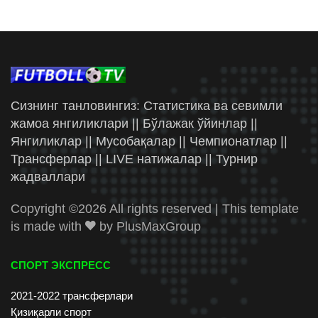
Сизнинг танловингиз: Статистика ва севимли
жамоа янгиликлари || Бўлажак ўйинлар ||
Янгиликлар || Мусобақалар || Чемпионатлар ||
Трансферлар || LIVE натижалар || Турнир
жадваллари
Copyright ©
2026 All rights reserved | This template
is made with
by
PlusMaxGroup
СПОРТ ЭКСПРЕСС
2021-2022 трансферлари
Қизиқарли спорт