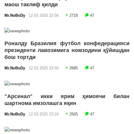
маош таклиф қилди
Mr.NoBoDy
12.03.2025 23:56
2718
47
Роналду Бразилия футбол конфедерацияси
президенти лавозимига номзодини қўйишдан
бош тортди
Mr.NoBoDy
12.03.2025 23:55
2685
47
"Арсенал" икки ярим ҳимоячи билан
шартнома имзолашга яқин
Mr.NoBoDy
12.03.2025 23:24
2565
47