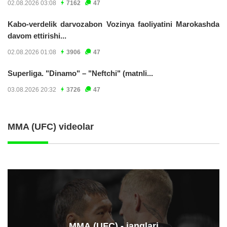
02.08.2026 03:08
7162
47
Kabo-verdelik darvozabon Vozinya faoliyatini Marokashda
davom ettirishi...
02.08.2026 01:08
3906
47
Superliga. "Dinamo" – "Neftchi" (matnli...
03.08.2026 20:32
3726
47
MMA (UFC) videolar
ММА (UFC) - janglari