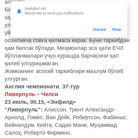
албатта.
livefutbol.net
Бизни қизиқарли учрашув кутиб тургани
Would like to send you notifications
шубҳасиз. Сабаби, "Ливерпуль" чемпион бўлиб
улгурган, ҳеч қандай вазифаси бўлмасада, ўз
Discard
Allow
уйида кучли рақибга қарши ўйинда уч очкони
осонликча совға қилмаса керак. Буни таркибдан
ҳам билсак бўлади. Меҳмонлар эса ҳали ЕЧЛ
йўлланмалари учун курашда барчасини ҳал
қилиб улгуришмаган.
Жамоанинг асосий таркиблари маълум бўлиб
улгурган.
Англия чемпионати
,
37-тур
Ливерпуль – Челси
23 июль, 00.15, «Энфилд»
"Ливерпуль":
Алиссон, Трент Александр-
Арнолд, Гомес, Ван Дейк, Робертсон, Фабиньо,
Вейналдум, Кейта, Садио Мане, Муҳаммад
Салоҳ, Роберто Фирмино.