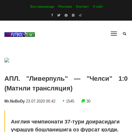
Биз ҳақимизда
Реклама
Контакт
Х-сайт
АПЛ. "Ливерпуль" — "Челси" 1:0
(Матнли трансляция)
Mr.NoBoDy
23.07.2020 00:42
1545
30
Англия чемпионати 37-тури доирасидаги
учрашув бошланишига оз фурсат қолди.