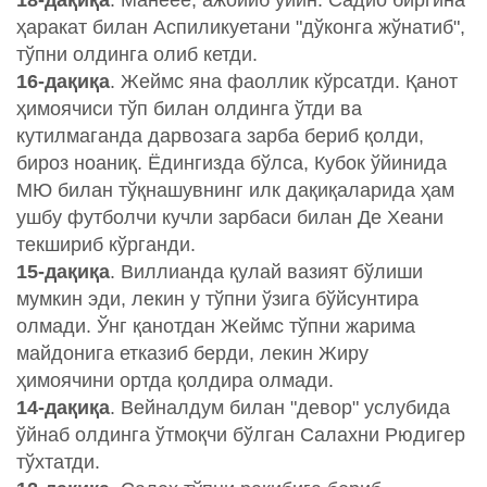
18-
дақиқа
. Манеее, ажойиб ўйин. Садио биргина
ҳаракат билан Аспиликуетани "дўконга жўнатиб",
тўпни олдинга олиб кетди.
16-дақиқа
. Жеймс яна фаоллик кўрсатди. Қанот
ҳимоячиси тўп билан олдинга ўтди ва
кутилмаганда дарвозага зарба бериб қолди,
бироз ноаниқ. Ёдингизда бўлса, Кубок ўйинида
МЮ билан тўқнашувнинг илк дақиқаларида ҳам
ушбу футболчи кучли зарбаси билан Де Хеани
текшириб кўрганди.
15-дақиқа
. Виллианда қулай вазият бўлиши
мумкин эди, лекин у тўпни ўзига бўйсунтира
олмади. Ўнг қанотдан Жеймс тўпни жарима
майдонига етказиб берди, лекин Жиру
ҳимоячини ортда қолдира олмади.
14-дақиқа
. Вейналдум билан "девор" услубида
ўйнаб олдинга ўтмоқчи бўлган Салахни Рюдигер
тўхтатди.