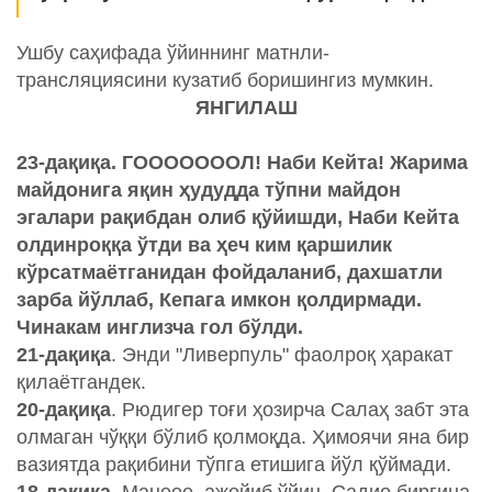
Ушбу саҳифада ўйиннинг матнли-
трансляциясини кузатиб боришингиз мумкин.
ЯНГИЛАШ
23-дақиқа. ГОООООООЛ! Наби Кейта! Жарима
майдонига яқин ҳудудда тўпни майдон
эгалари рақибдан олиб қўйишди, Наби Кейта
олдинроққа ўтди ва ҳеч ким қаршилик
кўрсатмаётганидан фойдаланиб, дахшатли
зарба йўллаб, Кепага имкон қолдирмади.
Чинакам инглизча гол бўлди.
21-дақиқа
. Энди "Ливерпуль" фаолроқ ҳаракат
қилаётгандек.
20-дақиқа
. Рюдигер тоғи ҳозирча Салаҳ забт эта
олмаган чўққи бўлиб қолмоқда. Ҳимоячи яна бир
вазиятда рақибини тўпга етишига йўл қўймади.