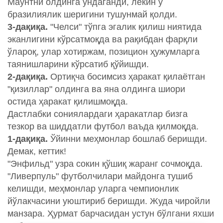
Маунтни олдинга ундаганди, лекин у
бразилиялик шеригини тушунмай қолди.
3-дақиқа.
"Челси"
тўпга эгалик қилиш ниятида
эканлигини кўрсатмоқда ва рақибдан фарқли
ўлароқ, улар хотиржам, позицион ҳужумларга
таянишларини кўрсатиб қўйишди.
2-дақиқа.
Ортиқча босимсиз ҳаракат қилаётган
"қизиллар" олдинга ва яна олдинга шиори
остида ҳаракат қилишмоқда.
Дастлабки сониялардаги ҳаракатлар бизга
тезкор ва шиддатли футбол ваъда қилмоқда.
1-дақиқа.
Ўйинни меҳмонлар бошлаб беришди.
Демак, кеттик!
"Энфильд" узра сокин қўшиқ жаранг сочмоқда.
"Ливерпуль" футболчилари майдонга тушиб
келишди, меҳмонлар уларга чемпионлик
йўлакчасини уюштириб беришди. Жуда чиройли
манзара. Ҳурмат барчасидан устун бўлгани яхши