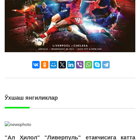
Ўхшаш янгиликлар
"Ал Ҳилол" "Ливерпуль" етакчисига катта