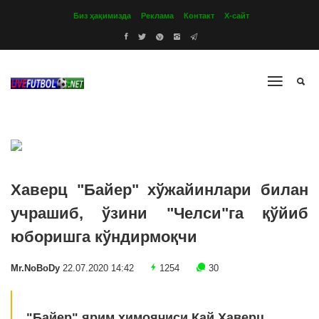
Биз ҳақимизда
Реклама
Контакт
Х-сайт
Хаверц "Байер" хўжайинлари билан
учрашиб, ўзини "Челси"га қўйиб
юборишга кўндирмоқчи
Mr.NoBoDy
22.07.2020 14:42
1254
30
"Байер" ярим ҳимоячиси Кай Хаверц