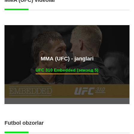
ММА (UFC) - janglari
UFC 310 Embedded (эпизод 5)
Futbol obzorlar