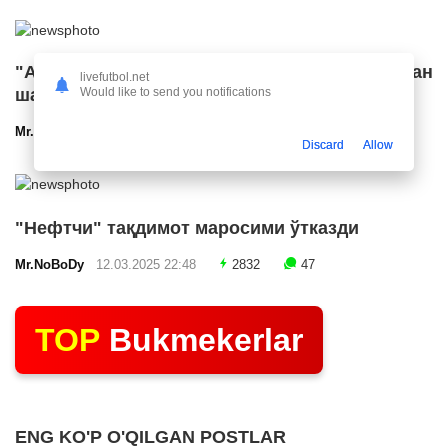
"Арсенал" икки ярим ҳимоячи билан
livefutbol.net
шартнома имзолашга яқин
Would like to send you notifications
Mr.NoBoDy
12.03.2025 23:24
2580
47
Discard
Allow
"Нефтчи" тақдимот маросими ўтказди
Mr.NoBoDy
12.03.2025 22:48
2832
47
TOP
Bukmekerlar
ENG KO'P O'QILGAN POSTLAR