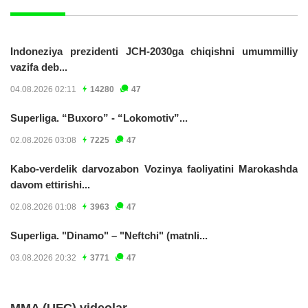
Indoneziya prezidenti JCH-2030ga chiqishni umummilliy
vazifa deb...
04.08.2026 02:11
14280
47
Superliga. “Buxoro” - “Lokomotiv”...
02.08.2026 03:08
7225
47
Kabo-verdelik darvozabon Vozinya faoliyatini Marokashda
davom ettirishi...
02.08.2026 01:08
3963
47
Superliga. "Dinamo" – "Neftchi" (matnli...
03.08.2026 20:32
3771
47
MMA (UFC) videolar