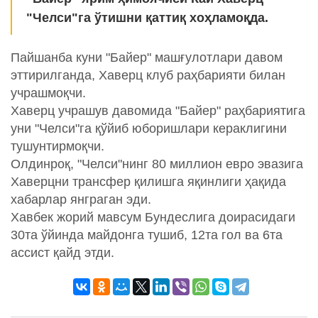
"Челси"га ўтишни қаттиқ хоҳламоқда.
Пайшанба куни "Байер" машғулотлари давом
эттирилганда, Хаверц клуб раҳбарияти билан
учрашмоқчи.
Хаверц учрашув давомида "Байер" раҳбариятига
уни "Челси"га қўйиб юборишлари кераклигини
тушунтирмоқчи.
Олдинроқ, "Челси"нинг 80 миллион евро эвазига
Хаверцни трансфер қилишга яқинлиги ҳақида
хабарлар янграган эди.
Хавбек жорий мавсум Бундеслига доирасидаги
30та ўйинда майдонга тушиб, 12та гол ва 6та
ассист қайд этди.