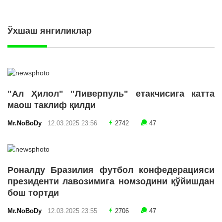
Ўхшаш янгиликлар
"Ал Ҳилол" "Ливерпуль" етакчисига катта
маош таклиф қилди
Mr.NoBoDy
12.03.2025 23:56
2742
47
Роналду Бразилия футбол конфедерацияси
президенти лавозимига номзодини қўйишдан
бош тортди
Mr.NoBoDy
12.03.2025 23:55
2706
47