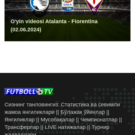
O'yin videosi Atalanta - Fiorentina
(02.06.2024)
Сизнинг танловингиз: Статистика ва севимли
жамоа янгиликлари || Бўлажак ўйинлар ||
Янгиликлар || Мусобақалар || Чемпионатлар ||
Трансферлар || LIVE натижалар || Турнир
жадваллари