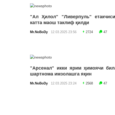
"Ал Ҳилол" "Ливерпуль" етакчиси
катта маош таклиф қилди
Mr.NoBoDy
12.03.2025 23:56
2724
47
"Арсенал" икки ярим ҳимоячи бил
шартнома имзолашга яқин
Mr.NoBoDy
12.03.2025 23:24
2568
47