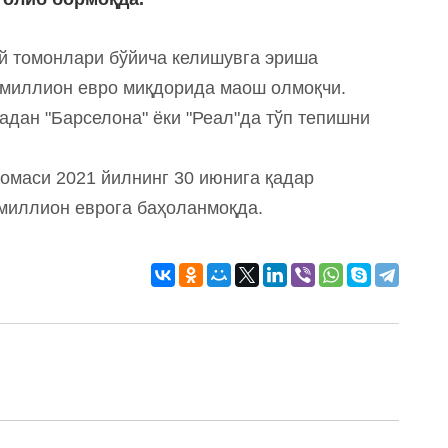
й томонлари бўйича келишувга эриша
 миллион евро миқдорида маош олмоқчи.
адан "Барселона" ёки "Реал"да тўп тепишни
номаси 2021 йилнинг 30 июнига қадар
миллион еврога баҳоланмоқда.