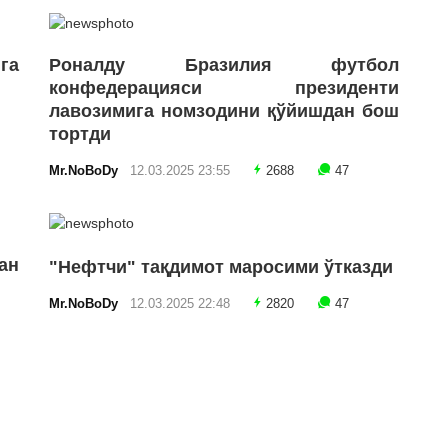
га
Роналду Бразилия футбол
конфедерацияси президенти
лавозимига номзодини қўйишдан бош
тортди
Mr.NoBoDy
12.03.2025 23:55
2688
47
ан
"Нефтчи" тақдимот маросими ўтказди
Mr.NoBoDy
12.03.2025 22:48
2820
47