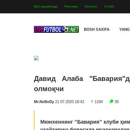
Биз ҳақимизда
Реклама
Контакт
Х-сайт
BOSH SAXIFA
YANG
Давид Алаба "Бавария"
олмоқчи
Mr.NoBoDy
21.07.2020 18:42
1194
30
Мюнхеннинг "Бавария" клуби ҳи
узайтириш борасида музокаралар