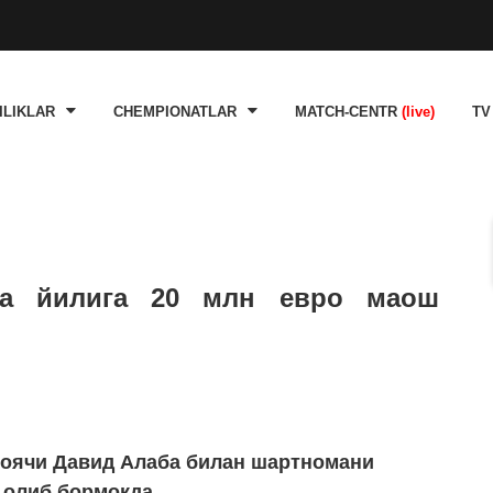
ILIKLAR
CHEMPIONATLAR
MATCH-CENTR
(live)
TV
да йилига 20 млн евро маош
моячи Давид Алаба билан шартномани
 олиб бормоқда.