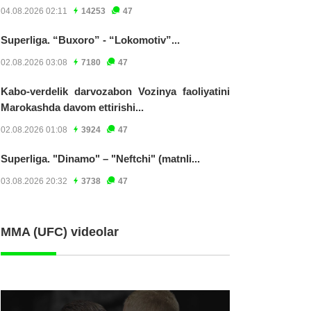
04.08.2026 02:11
14253
47
Superliga. “Buxoro” - “Lokomotiv”...
02.08.2026 03:08
7180
47
Kabo-verdelik darvozabon Vozinya faoliyatini
Marokashda davom ettirishi...
02.08.2026 01:08
3924
47
Superliga. "Dinamo" – "Neftchi" (matnli...
03.08.2026 20:32
3738
47
MMA (UFC) videolar