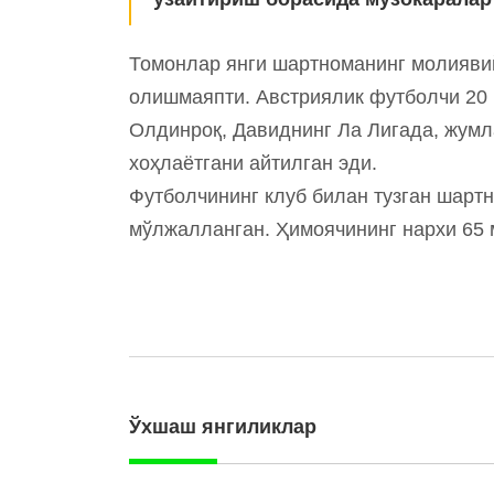
Томонлар янги шартноманинг молияви
олишмаяпти. Австриялик футболчи 20
Олдинроқ, Давиднинг Ла Лигада, жумл
хоҳлаётгани айтилган эди.
Футболчининг клуб билан тузган шарт
мўлжалланган. Ҳимоячининг нархи 65 
Ўхшаш янгиликлар