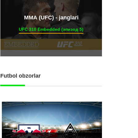
ММА (UFC) - janglari
UFC 310 Embedded (эпизод 5)
Futbol obzorlar