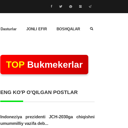
 Dasturlar
JONLI EFIR
BOSHQALAR
TOP
Bukmekerlar
ENG KO'P O'QILGAN POSTLAR
Indoneziya prezidenti JCH-2030ga chiqishni
umummilliy vazifa deb...