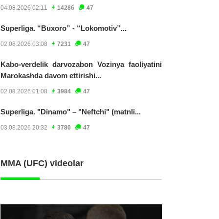
04.08.2026 02:11
14286
47
Superliga. “Buxoro” - “Lokomotiv”...
02.08.2026 03:08
7231
47
Kabo-verdelik darvozabon Vozinya faoliyatini
Marokashda davom ettirishi...
02.08.2026 01:08
3984
47
Superliga. "Dinamo" – "Neftchi" (matnli...
03.08.2026 20:32
3780
47
MMA (UFC) videolar