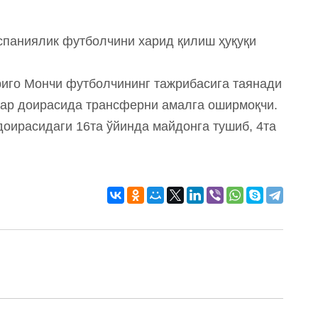
испаниялик футболчини харид қилиш ҳуқуқи
риго Мончи футболчининг тажрибасига таянади
лар доирасида трансферни амалга оширмоқчи.
оирасидаги 16та ўйинда майдонга тушиб, 4та