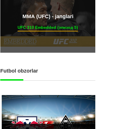
ММА (UFC) - janglari
UFC 310 Embedded (эпизод 5)
Futbol obzorlar