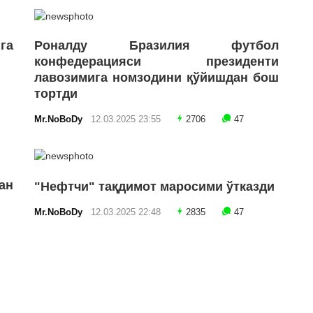
га
Роналду Бразилия футбол
конфедерацияси президенти
лавозимига номзодини қўйишдан бош
тортди
Mr.NoBoDy
12.03.2025 23:55
2706
47
ан
"Нефтчи" тақдимот маросими ўтказди
Mr.NoBoDy
12.03.2025 22:48
2835
47