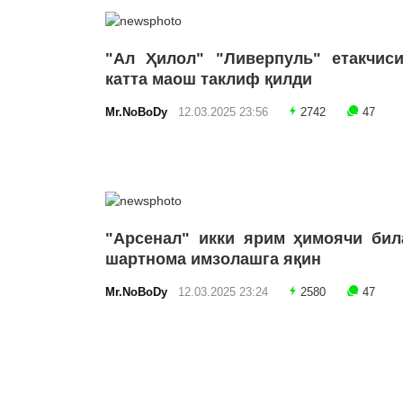
"Ал Ҳилол" "Ливерпуль" етакчиси
катта маош таклиф қилди
Mr.NoBoDy
12.03.2025 23:56
2742
47
"Арсенал" икки ярим ҳимоячи бил
шартнома имзолашга яқин
Mr.NoBoDy
12.03.2025 23:24
2580
47