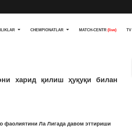
ILIKLAR
CHEMPIONATLAR
MATCH-CENTR
(live)
TV
они харид қилиш ҳуқуқи билан
о фаолиятини Ла Лигада давом эттириши