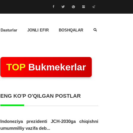
 Dasturlar
JONLI EFIR
BOSHQALAR
TOP
Bukmekerlar
ENG KO'P O'QILGAN POSTLAR
Indoneziya prezidenti JCH-2030ga chiqishni
umummilliy vazifa deb...