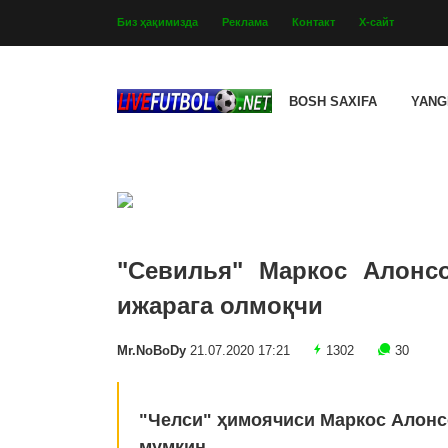
Биз ҳақимизда
Реклама
Контакт
Х-сайт
BOSH SAXIFA
YANG
"Севилья" Маркос Алонс
ижарага олмоқчи
Mr.NoBoDy
21.07.2020 17:21
1302
30
"Челси" ҳимоячиси Маркос Алонс
мумкин.