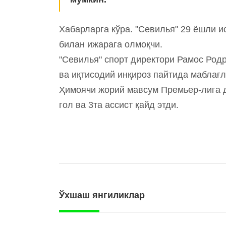
Хабарларга кўра. "Севилья" 29 ёшли 
билан ижарага олмоқчи.
"Севилья" спорт директори Рамос Род
ва иқтисодий инқироз пайтида маблағ
Ҳимоячи жорий мавсум Премьер-лига д
гол ва 3та ассист қайд этди.
Ўхшаш янгиликлар