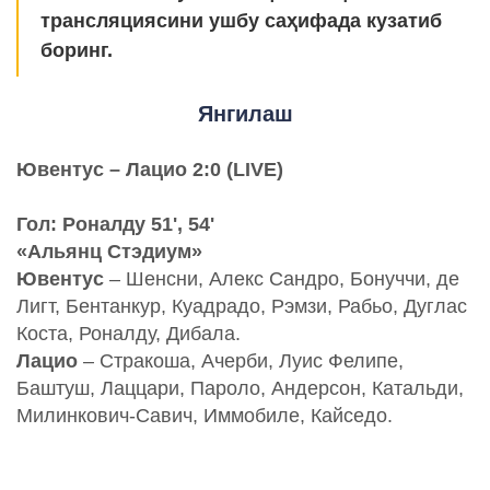
трансляциясини ушбу саҳифада кузатиб
боринг.
Янгилаш
Ювентус – Лацио 2:0 (LIVE)
Гол: Роналду 51', 54'
«Альянц Стэдиум»
Ювентус
– Шенсни, Алекс Сандро, Бонуччи, де
Лигт, Бентанкур, Куадрадо, Рэмзи, Рабьо, Дуглас
Коста, Роналду, Дибала.
Лацио
– Стракоша, Ачерби, Луис Фелипе,
Баштуш, Лаццари, Пароло, Андерсон, Катальди,
Милинкович-Савич, Иммобиле, Кайседо.