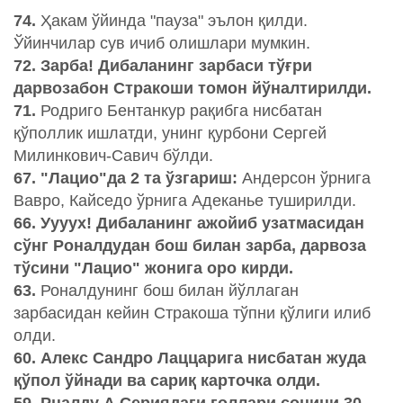
74.
Ҳакам ўйинда "пауза" эълон қилди.
Ўйинчилар сув ичиб олишлари мумкин.
72. Зарба! Дибаланинг зарбаси тўғри
дарвозабон Стракоши томон йўналтирилди.
71.
Родриго Бентанкур рақибга нисбатан
қўполлик ишлатди, унинг қурбони Сергей
Милинкович-Савич бўлди.
67. "Лацио"да 2 та ўзгариш:
Андерсон ўрнига
Вавро, Кайседо ўрнига Адеканье туширилди.
66. Уууух! Дибаланинг ажойиб узатмасидан
сўнг Роналдудан бош билан зарба, дарвоза
тўсини "Лацио" жонига оро кирди.
63.
Роналдунинг бош билан йўллаган
зарбасидан кейин Стракоша тўпни қўлиги илиб
олди.
60. Алекс Сандро Лаццарига нисбатан жуда
қўпол ўйнади ва сариқ карточка олди.