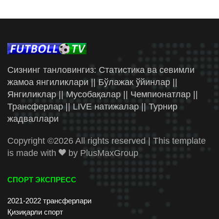
Сизнинг танловингиз: Статистика ва севимли
жамоа янгиликлари || Бўлажак ўйинлар ||
Янгиликлар || Мусобақалар || Чемпионатлар ||
Трансферлар || LIVE натижалар || Турнир
жадваллари
Copyright ©
2026 All rights reserved | This template
is made with
by
PlusMaxGroup
СПОРТ ЭКСПРЕСС
2021-2022 трансферлари
Қизиқарли спорт