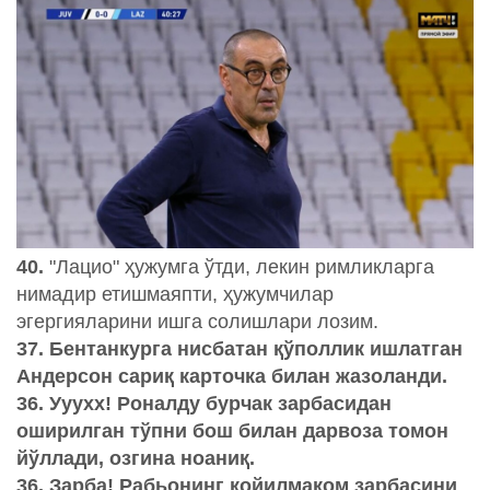
40.
"Лацио" ҳужумга ўтди, лекин римликларга
нимадир етишмаяпти, ҳужумчилар
эгергияларини ишга солишлари лозим.
37. Бентанкурга нисбатан қўполлик ишлатган
Андерсон сариқ карточка билан жазоланди.
36. Ууухх! Роналду бурчак зарбасидан
оширилган тўпни бош билан дарвоза томон
йўллади, озгина ноаниқ.
36. Зарба! Рабьонинг қойилмақом зарбасини