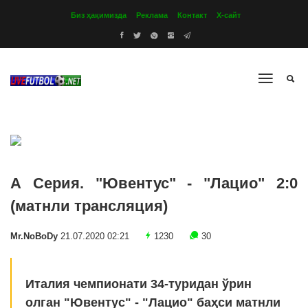
Биз ҳақимизда
Реклама
Контакт
Х-сайт
А Серия. "Ювентус" - "Лацио" 2:0
(матнли трансляция)
Mr.NoBoDy
21.07.2020 02:21
1230
30
Италия чемпионати 34-туридан ўрин
олган "Ювентус" - "Лацио" баҳси матнли