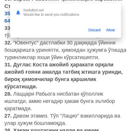
Стракоша қайтаришга эришди.
livefutbol.net
35. Тўпга эгалик қилиш бўйича статистика:
Would like to send you notifications
64% - 36%
33
. Рабьо узоқдан зарба беришга қарор қилди,
Discard
Allow
тўп Луис Фелипенинг оёғига тегиб кетди.
32.
"Ювентус" дастлабки 30 дақиқада ўйинни
бошқаришга уриняпти, ҳимоядан ҳужумга ўтишда
туринликлар яхши ўйин кўрсатишяпти.
31. Дуглас Коста ажойиб ҳаракати орқали
ажойиб ғояни амалда татбиқ жтишга уринди,
бироқ ҳимоячилар бунга қаршилик
кўрсатишди.
28.
Лаццари Рабьога нисбатан қўполлик
ишлатди, аммо негадир ҳакам бунга эътибор
қаратмади.
27.
Давом этамиз. Тўп "Лацио" вакилларида ва
улар ҳужум бошламоқда.
26. Ҳакам хуштагини чалди ва кичик