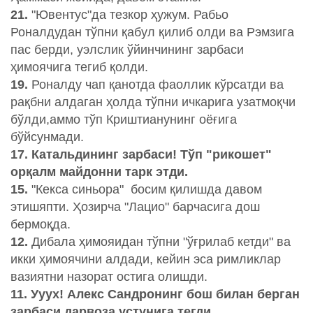
21.
"Ювентус"да тезкор ҳужум. Рабьо
Роналдудан тўпни қабул қилиб олди ва Рэмзига
пас берди, уэлслик ўйинчининг зарбаси
ҳимоячига тегиб қолди.
19.
Роналду чап қанотда фаоллик кўрсатди ва
рақбни алдаган ҳолда тўпни ичкарига узатмоқчи
бўлди,аммо тўп Криштианунинг оёғига
бўйсунмади.
17. Катальдининг зарбаси! Тўп "рикошет"
орқалм майдонни тарк этди.
15.
"Кекса синьора" босим қилишда давом
этишяпти. Ҳозирча "Лацио" барчасига дош
бермоқда.
12.
Дибала ҳимояидан тўпни "ўғрилаб кетди" ва
икки ҳимоячини алдади, кейин эса римликлар
вазиятни назорат остига олишди.
11. Ууух! Алекс Сандронинг бош билан берган
зарбаси дарвоза устунига тегди.