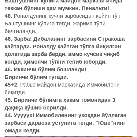
Баштушнинг қўлига майдон маркази ичида
теккан бўлиши ҳам мумкин. Пенальти!
48.
Роналдунинг кучли зарбасидан кейин тўп
Баштушнинг қўлига тегди, жарима тўпи
белгиланди.
46. Зарба! Дибаланинг зарбасини Стракоша
қайтарди. Роналду қайтган тўпга йиқилган
ҳолатида зарба берди, аммо кучсиз чиқиб
қолди, ҳимоячи тўпни тепиб юборди.
46. Иккинчи бўлим бошланди!
Биринчи бўлим тугади.
45+2.
Рабьо майдон марказида Иммобилени
йиқитди.
45. Биринчи бўлимга ҳакам томонидан 3
дақиқа қўшиб берилди.
44. Ууууух! Иммобиленинг узоқдан йўллаган
зарбаси дарвоза устунига тегди. "Юве"нинг
омади келди.