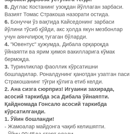
8.
Дуглас Костанинг узоқдан йўллаган зарбаси.
Вазият Томас Стракоша назорати остида.
6.
Бонуччи ўз вақтида Кайседонинг зарбаси
йўлини тўсиб қўйди, акс ҳолда якун мезбонлар
учун аянчлироқ тугаган бўларди.
4.
"Ювентус" ҳужумда, Дибала орқароқда
ўйнаяпти ва ярим ҳимоя вакилларига кўмак
бермоқда.
3.
Туринликлар фаоллик кўрсатишни
бошладилар. Роналдунинг қанотдан узатган паси
Стракошанинг тўғри қўлига етиб келди.
2. Ана сизга сюрприз! Игуаини захирада,
асосий таркибда эса Дибала ўйнаяпти.
Қайдномада Гонсало асосий таркибда
кўрсатилганди.
1. Ўйин бошланди!
- Жамоалар майдонга чақиб келишяпти.