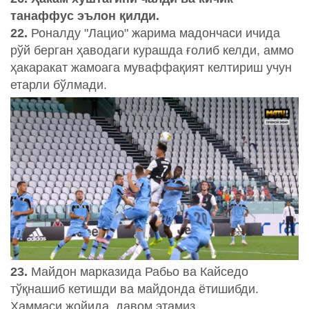
танаффус эълон қилди.
22.
Роналду "Лацио" жарима мадончаси ичида
рўй берган ҳаводаги курашда ғолиб келди, аммо
ҳакаракат жамоага муваффақият келтириш учун
етарли бўлмади.
23.
Майдон марказида Рабьо ва Кайседо
тўқнашиб кетишди ва майдонда ётишибди.
Ҳаммаси жойида, давом этамиз.