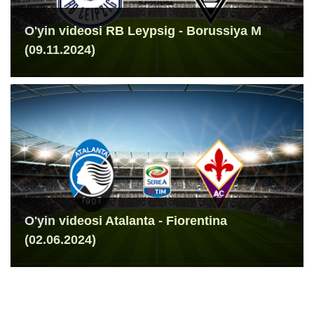
O'yin videosi RB Leypsig - Borussiya M
(09.11.2024)
O'yin videosi Atalanta - Fiorentina
(02.06.2024)