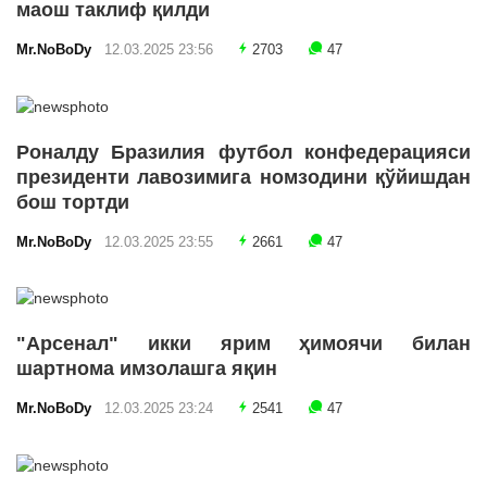
маош таклиф қилди
Mr.NoBoDy
12.03.2025 23:56
2703
47
Роналду Бразилия футбол конфедерацияси
президенти лавозимига номзодини қўйишдан
бош тортди
Mr.NoBoDy
12.03.2025 23:55
2661
47
"Арсенал" икки ярим ҳимоячи билан
шартнома имзолашга яқин
Mr.NoBoDy
12.03.2025 23:24
2541
47