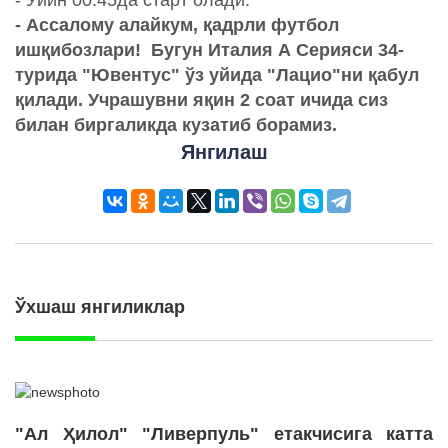
- Ўйин 00:45да старт олади.
- Ассалому алайкум, қадрли футбол
ишқибозлари! Бугун Италия А Серияси 34-
турида "Ювентус" ўз уйида "Лацио"ни қабул
қилади. Учрашувни яқин 2 соат ичида сиз
билан биргаликда кузатиб борамиз.
Янгилаш
Ўхшаш янгиликлар
"Ал Ҳилол" "Ливерпуль" етакчисига катта