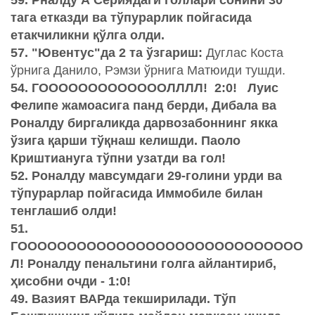
59. Рналду А Сериядаги голлари сонини 30
тага етказди ва тўпурарлик пойгасида
етакчиликни қўлга олди.
57. "Ювентус"да 2 та ўзгариш:
Дуглас Коста
ўрнига Данило, Рэмзи ўрнига Матюиди тушди.
54. ГОООООООООООООЛЛЛЛ! 2:0! Луис
Фелипе жамоасига панд берди, Дибала ва
Роналду биргаликда дарвозабоннинг якка
ўзига қарши тўқнаш келишди. Паоло
Криштиануга тўпни узатди ва гол!
52. Роналду мавсумдаги 29-голини урди ва
тўпурарлар пойгасида Иммобиле билан
тенглашиб олди!
51.
ГООООООООООООООООООООООООООООО
Л! Роналду пенальтини голга айлантириб,
ҳисобни очди - 1:0!
49. Вазият ВАРда текширилади. Тўп