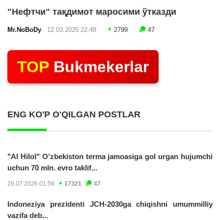
"Нефтчи" тақдимот маросими ўтказди
Mr.NoBoDy
12.03.2025 22:48
2799
47
TOP
Bukmekerlar
ENG KO'P O'QILGAN POSTLAR
"Al Hilol" O'zbekiston terma jamoasiga gol urgan hujumchi
uchun 70 mln. evro taklif...
28.07.2026 01:56
17321
47
Indoneziya prezidenti JCH-2030ga chiqishni umummilliy
vazifa deb...