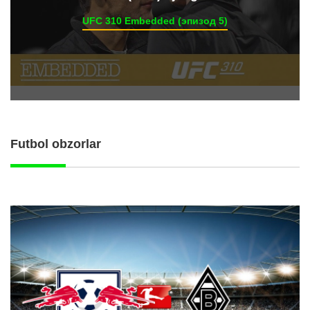
UFC 310 Embedded (эпизод 5)
Futbol obzorlar