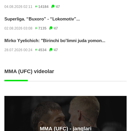
04.08.2026 02:11
14184
47
Superliga. “Buxoro” - “Lokomotiv”...
02.08.2026 03:08
7135
47
Mirko Yyelichich: "Birinchi bo'limni juda yomon...
28.07.2026 00:24
4534
47
MMA (UFC) videolar
ММА (UFC) - janglari