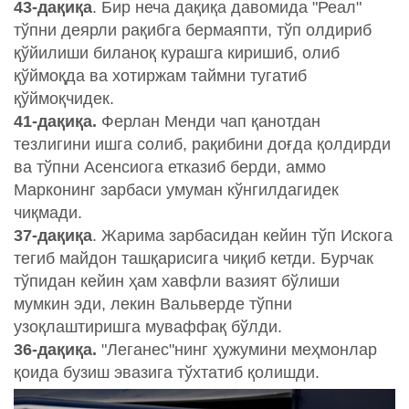
43-дақиқа
. Бир неча дақиқа давомида "Реал"
тўпни деярли рақибга бермаяпти, тўп олдириб
қўйилиши биланоқ курашга киришиб, олиб
қўймоқда ва хотиржам таймни тугатиб
қўймоқчидек.
41-дақиқа.
Ферлан Менди чап қанотдан
тезлигини ишга солиб, рақибини доғда қолдирди
ва тўпни Асенсиога етказиб берди, аммо
Марконинг зарбаси умуман кўнгилдагидек
чиқмади.
37-дақиқа
. Жарима зарбасидан кейин тўп Искога
тегиб майдон ташқарисига чиқиб кетди. Бурчак
тўпидан кейин ҳам хавфли вазият бўлиши
мумкин эди, лекин Вальверде тўпни
узоқлаштиришга муваффақ бўлди.
36-дақиқа.
"Леганес"нинг ҳужумини меҳмонлар
қоида бузиш эвазига тўхтатиб қолишди.