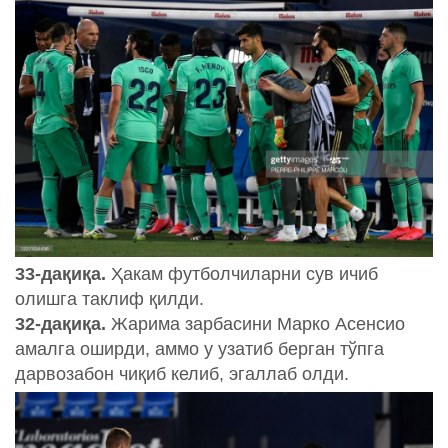
33-дақиқа.
Ҳакам футболчиларни сув ичиб
олишга таклиф қилди.
32-дақиқа.
Жарима зарбасини Марко Асенсио
амалга оширди, аммо у узатиб берган тўпга
дарвозабон чиқиб келиб, эгаллаб олди.