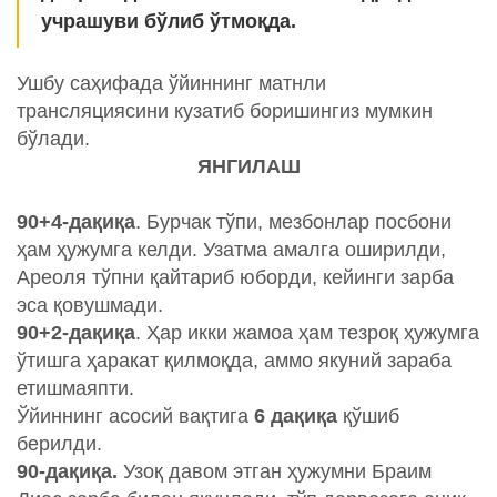
учрашуви бўлиб ўтмоқда.
Ушбу саҳифада ўйиннинг матнли
трансляциясини кузатиб боришингиз мумкин
бўлади.
ЯНГИЛАШ
90+4-дақиқа
. Бурчак тўпи, мезбонлар посбони
ҳам ҳужумга келди. Узатма амалга оширилди,
Ареоля тўпни қайтариб юборди, кейинги зарба
эса қовушмади.
90+2-дақиқа
. Ҳар икки жамоа ҳам тезроқ ҳужумга
ўтишга ҳаракат қилмоқда, аммо якуний зараба
етишмаяпти.
Ўйиннинг асосий вақтига
6 дақиқа
қўшиб
берилди.
90-дақиқа.
Узоқ давом этган ҳужумни Браим