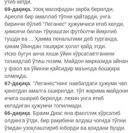
ўтиб кетди.
69-дақиқа.
Узоқ масофадан зарба берилди,
Ареоля бир амаллаб тўпни қайтарди, унга
биринчи бўлиб "Леганес" ҳужумчиси етиб келди,
ҳимоячи билан тўқнашган футболчи йиқилиб
тушди ва ... Ҳамма пенальтими деб турганда,
ҳакам ўйиндан ташқари ҳолат қайд этди.
Иско бугун анча яхши ўйин кўрсатаётганини
таъкидлаб ўтиш лозим. Майдон марказида айнан
у фаол ва ўйинни қайсидир маънода бошқара
олмоқда.
67-дақиқа
. "Леганес"нинг навбатдаги ҳужуми чап
қанотдан амалга оширилди, тўп жарима майдони
ичига ошириб берилди, лекин унга етиб
келадиган ҳужумчи топилмади.
66-дақиқа
. Браим Диас яна фаоллик кўрсатиб
олдинга ўтди, бир рақибини алдаш чоғида тўпни
ўзидан узоқлаштириб юборди ва қоидани бузди.