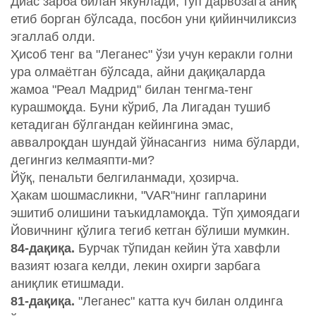
Диас зарба билан якунлади, тўп дарвозага аниқ
етиб борган бўлсада, посбон уни қийинчиликсиз
эгаллаб олди.
Ҳисоб тенг ва "Леганес" ўзи учун керакли голни
ура олмаётган бўлсада, айни дақиқаларда
жамоа "Реал Мадрид" билан тенгма-тенг
курашмоқда. Буни кўриб, Ла Лигадан тушиб
кетадиган бўлгандан кейингина эмас,
аввалроқдан шундай ўйнасангиз нима бўларди,
дегингиз келмаяпти-ми?
Йўқ, пенальти белгиланмади, ҳозирча.
Ҳакам шошмасликни, "VAR"нинг гапларини
эшитиб олишини таъкидламоқда. Тўп ҳимоядаги
Йовичнинг қўлига тегиб кетган бўлиши мумкин.
84-дақиқа.
Бурчак тўпидан кейин ўта хавфли
вазият юзага келди, лекин охирги зарбага
аниқлик етишмади.
81-дақиқа.
"Леганес" катта куч билан олдинга