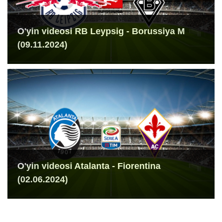
O'yin videosi RB Leypsig - Borussiya M
(09.11.2024)
O'yin videosi Atalanta - Fiorentina
(02.06.2024)