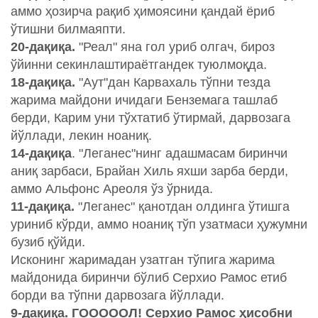
аммо ҳозирча рақиб ҳимоясини қандай ёриб
ўтишни билмаяпти.
20-дақиқа.
"Реал" яна гол уриб олгач, бироз
ўйинни секинлаштираётгандек туюлмоқда.
18-дақиқа.
"Аут"дан Карвахаль тўпни тезда
жарима майдони ичидаги Бенземага ташлаб
берди, Карим уни тўхтатиб ўтирмай, дарвозага
йўллади, лекин ноаниқ.
14-дақиқа
. "Леганес"нинг адашмасам биринчи
аниқ зарбаси, Брайан Хиль яхши зарба берди,
аммо Альфонс Ареоля ўз ўрнида.
11-дақиқа.
"Леганес" қанотдан олдинга ўтишга
уриниб кўрди, аммо ноаниқ тўп узатмаси ҳужумни
бузиб қўйди.
Исконинг жаримадан узатган тўпига жарима
майдонида биринчи бўлиб Серхио Рамос етиб
борди ва тўпни дарвозага йўллади.
9-дақиқа. ГОООООЛ! Серхио Рамос ҳисобни