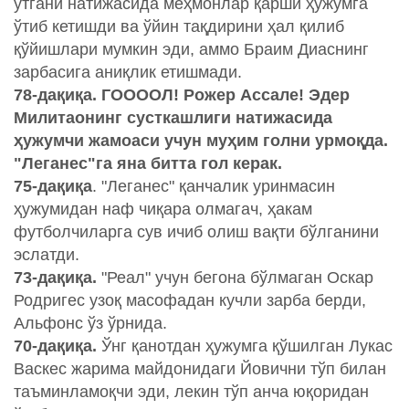
ўтгани натижасида меҳмонлар қарши ҳужумга
ўтиб кетишди ва ўйин тақдирини ҳал қилиб
қўйишлари мумкин эди, аммо Браим Диаснинг
зарбасига аниқлик етишмади.
78-дақиқа. ГООООЛ! Рожер Ассале! Эдер
Милитаонинг сусткашлиги натижасида
ҳужумчи жамоаси учун муҳим голни урмоқда.
"Леганес"га яна битта гол керак.
75-дақиқа
. "Леганес" қанчалик уринмасин
ҳужумидан наф чиқара олмагач, ҳакам
футболчиларга сув ичиб олиш вақти бўлганини
эслатди.
73-дақиқа.
"Реал" учун бегона бўлмаган
Оскар
Родригес узоқ масофадан кучли зарба берди,
Альфонс ўз ўрнида.
70-дақиқа.
Ўнг қанотдан ҳужумга қўшилган Лукас
Васкес жарима майдонидаги Йовични тўп билан
таъминламоқчи эди, лекин тўп анча юқоридан