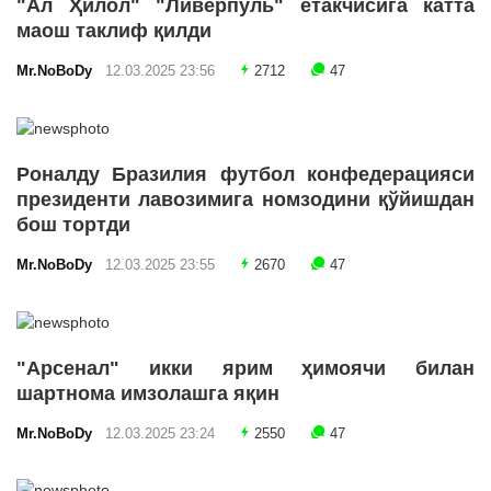
"Ал Ҳилол" "Ливерпуль" етакчисига катта
маош таклиф қилди
Mr.NoBoDy
12.03.2025 23:56
2712
47
Роналду Бразилия футбол конфедерацияси
президенти лавозимига номзодини қўйишдан
бош тортди
Mr.NoBoDy
12.03.2025 23:55
2670
47
"Арсенал" икки ярим ҳимоячи билан
шартнома имзолашга яқин
Mr.NoBoDy
12.03.2025 23:24
2550
47