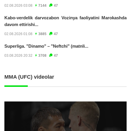
02.08.2026 03:08
7144
47
Kabo-verdelik darvozabon Vozinya faoliyatini Marokashda
davom ettirishi...
02.08.2026 01:08
3885
47
Superliga. "Dinamo" – "Neftchi" (matnli...
03.08.2026 20:32
3708
47
MMA (UFC) videolar