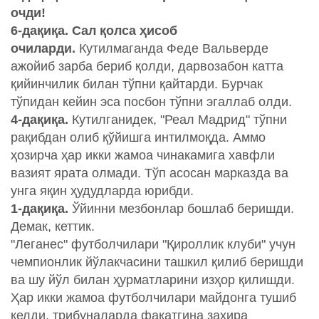
очди!
6-дақиқа. Сал қолса ҳисоб
очиларди.
Кутилмаганда Феде Вальверде
ажойиб зарба бериб қолди, дарвозабон катта
қийинчилик билан тўпни қайтарди. Бурчак
тўпидан кейин эса посбон тўпни эгаллаб олди.
4-дақиқа.
Кутилганидек, "Реал Мадрид" тўпни
рақибдан олиб қўйишга интилмоқда. Аммо
ҳозирча ҳар икки жамоа чинакамига хавфли
вазият ярата олмади. Тўп асосан марказда ва
унга яқин ҳудудларда юрибди.
1-дақиқа.
Ўйинни мезбонлар бошлаб беришди.
Демак, кеттик.
"Леганес" футболчилари "Қироллик клуби" учун
чемпионлик йўлакчасини ташкил қилиб беришди
ва шу йўл билан ҳурматларини изҳор қилишди.
Ҳар икки жамоа футболчилари майдонга тушиб
келди, трибуналарда фақатгина захира