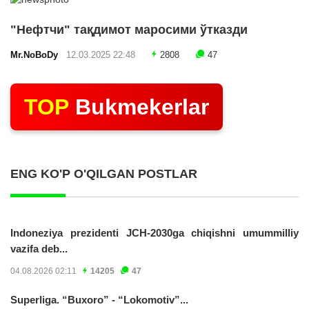
"Нефтчи" тақдимот маросими ўтказди
Mr.NoBoDy
12.03.2025 22:48
2808
47
TOP
Bukmekerlar
ENG KO'P O'QILGAN POSTLAR
Indoneziya prezidenti JCH-2030ga chiqishni umummilliy
vazifa deb...
04.08.2026 02:11
14205
47
Superliga. “Buxoro” - “Lokomotiv”...