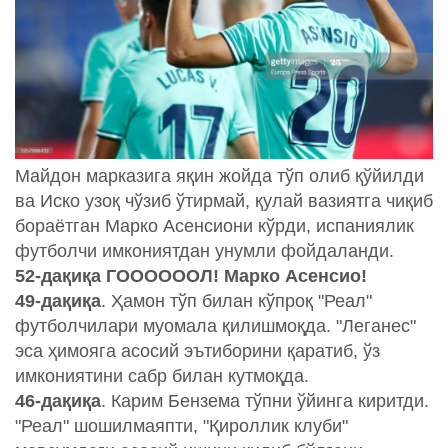
Майдон марказига яқин жойда тўп олиб қўйилди
ва Иско узоқ чўзиб ўтирмай, қулай вазиятга чиқиб
бораётган Марко Асенсиони кўрди, испаниялик
футболчи имкониятдан унумли фойдаланди.
52-дақиқа ГООООООЛ! Марко Асенсио!
49-дақиқа
. Ҳамон тўп билан кўпроқ "Реал"
футболчилари муомала қилишмоқда. "Леганес"
эса ҳимояга асосий эътиборини қаратиб, ўз
имкониятини сабр билан кутмоқда.
46-дақиқа
. Карим Бензема тўпни ўйинга киритди.
"Реал" шошилмаяпти, "Қироллик клуби"