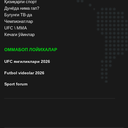
Қизиқарли спорт
Дунёда нима гап?
Бугунги ТВ-да
Чемпионатлар
UFC \ ММА
Кечаги ўйинлар
ОММАБОП ЛОЙИХАЛАР
UFC янгиликлари 2026
Futbol videolar 2026
Sport forum