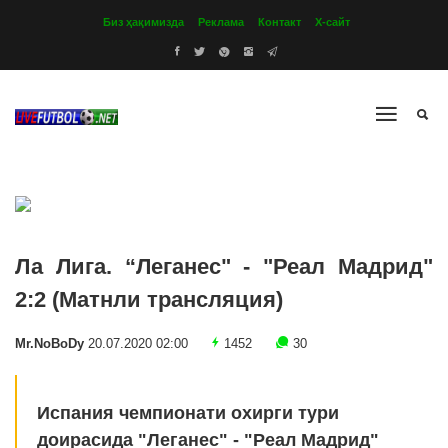
Биз ҳақимизда
Реклама
Контакт
Х-сайт
Ла Лига. “Леганес" - "Реал Мадрид"
2:2 (Матнли трансляция)
Mr.NoBoDy
20.07.2020 02:00
1452
30
Испания чемпионати охирги тури
доирасида "Леганес" - "Реал Мадрид"