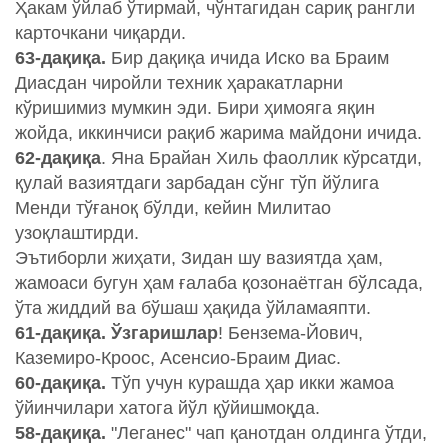
Ҳакам ўйлаб ўтирмай, чўнтагидан сариқ рангли
карточкани чиқарди.
63-дақиқа.
Бир дақиқа ичида Иско ва Браим
Диасдан чиройли техник ҳаракатларни
кўришимиз мумкин эди. Бири ҳимояга яқин
жойда, иккинчиси рақиб жарима майдони ичида.
62-дақиқа
. Яна Брайан Хиль фаоллик кўрсатди,
қулай вазиятдаги зарбадан сўнг тўп йўлига
Менди тўғаноқ бўлди, кейин Милитао
узоқлаштирди.
Эътиборли жиҳати, Зидан шу вазиятда ҳам,
жамоаси бугун ҳам ғалаба қозонаётган бўлсада,
ўта жиддий ва бўшаш ҳақида ўйламаяпти.
61-дақиқа. Ўзгаришлар
! Бензема-Йович,
Каземиро-Кроос, Асенсио-Браим Диас.
60-дақиқа.
Тўп учун курашда ҳар икки жамоа
ўйинчилари хатога йўл қўйишмоқда.
58-дақиқа.
"Леганес" чап қанотдан олдинга ўтди,