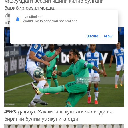
мавсумдаги асосий ишини қилиб бўлгани
барибир сезилмоқда.
Иккини бўлим бошланди.
livefutbol.net
Would like to send you notifications
Бизни қизиқарли иккинчи бўлим кутиб турибди.
Discard
Allow
45+3-дақиқа
. Ҳакамнинг ҳуштаги чалинди ва
биринчи бўлим ўз якунига етди.