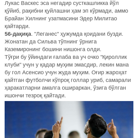
Лукас Васкес эса негадир сусткашликка йўл
қўйиб, рақибни қуйлашни ҳам эп кўрмади, аммо
Брайан Хилнинг узатмасини Эдер Милитао
қайтарди.
56-дақиқа
. "Леганес" ҳужумда қоидани бузди.
Жонатан да Сильва тўпнинг ўрнига
Каземиронинг бошини нишонга олди.
Тўғри бу ўйиндаги ғалаба ва уч очко "Қироллик
клуби" учун у қадар муҳим эмасдир, лекин мана
бу гол Асенсио учун жуда муҳим. Оғир жароҳат
қайтган футболчи кўпроқ голлар уриб, самарали
ҳаракатларни амалга ошираркан, ўзига бўлган
ишончи тезроқ қайтади.