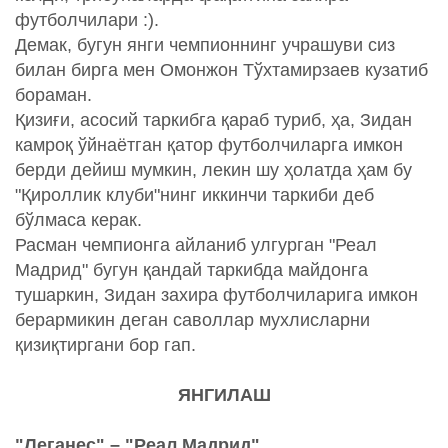
футболчилари :).
Демак, бугун янги чемпионнинг учрашуви сиз
билан бирга мен Омонжон Тўхтамирзаев кузатиб
бораман.
Қизиғи, асосий таркибга қараб туриб, ҳа, Зидан
камроқ ўйнаётган қатор футболчиларга имкон
берди дейиш мумкин, лекин шу ҳолатда ҳам бу
"Қироллик клуби"нинг иккинчи таркиби деб
бўлмаса керак.
Расман чемпионга айланиб улгурган "Реал
Мадрид" бугун қандай таркибда майдонга
тушаркин, Зидан захира футболчиларига имкон
берармикин деган саволлар мухлисларни
қизиқтиргани бор гап.
ЯНГИЛАШ
"Леганес" – "Реал Мадрид"