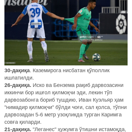
30-дақиқа
. Каземирога нисбатан қўполлик
ишлатилди.
26-дақиқа.
Иско ва Бензема рақиб дарвозасини
иккинчи бор ишғол қилмоқчи эди, лекин тўп
дарвозабонга бориб тушдию, Иван Куэльяр ҳам
"нимадир қилмоқчи" бўлди чоғи, сал қолса, тўпни
дарвозадан 5-6 метр узоқликда турган Каримга
совға қиларди.
21-дақиқа.
"Леганес" ҳужумга ўтишни истамоқда,