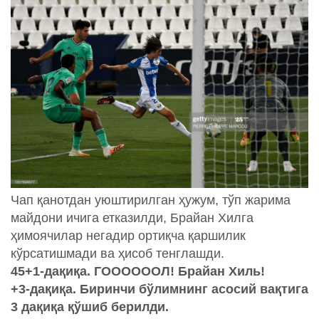
Чап қанотдан уюштирилган ҳужум, тўп жарима
майдони ичига етказилди, Брайан Хилга
ҳимоячилар негадир ортиқча қаршилик
кўрсатишмади ва ҳисоб тенглашди.
45+1-дақиқа. ГООООООЛ! Брайан Хиль!
+3-дақиқа. Биринчи бўлимнинг асосий вақтига
3 дақиқа қўшиб берилди.