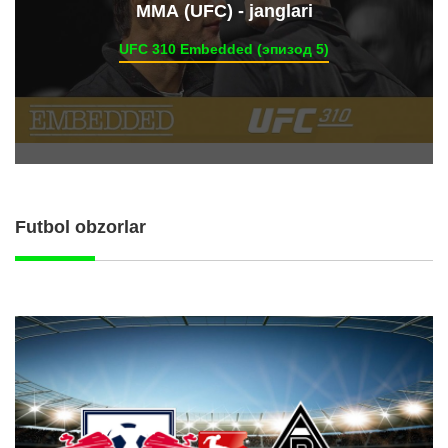
ММА (UFC) - janglari
UFC 310 Embedded (эпизод 5)
Futbol obzorlar