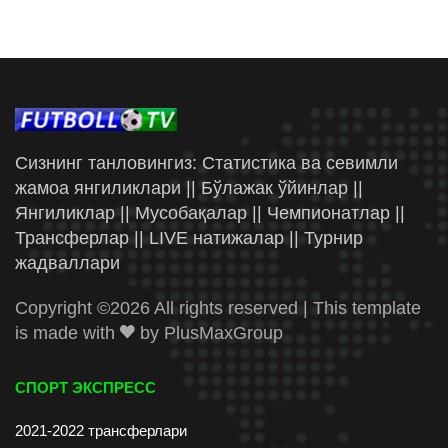
Сизнинг танловингиз: Статистика ва севимли
жамоа янгиликлари || Бўлажак ўйинлар ||
Янгиликлар || Мусобақалар || Чемпионатлар ||
Трансферлар || LIVE натижалар || Турнир
жадваллари
Copyright ©
2026 All rights reserved | This template
is made with
by
PlusMaxGroup
СПОРТ ЭКСПРЕСС
2021-2022 трансферлари