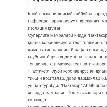
Клуб жамоани доимий тиббий назоратд
нафарида коронавирус инфекцияси ма
изоляция қилган.
Суперлига жамоалари ичида "Пахтакор
қилиб, коронавирусга тест топшириб, 
жамоа аъзоларининг 5 нафар вакилид
клубнинг барча ходимлари, жамоа пер
топширишган. Мазкур тест натижалари
"Пахтакор" клуби коронавирус аниқлан
тиббий воситалар, дори-дармонлар би
ушлаб турибди. "Пахтакор" АГМК била
ҳозирда жамоанинг бошқа аъзолари ва
кутмоқда.
Гарчи сайтимизга айнан кимлар корон