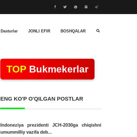
 Dasturlar
JONLI EFIR
BOSHQALAR
TOP
Bukmekerlar
ENG KO'P O'QILGAN POSTLAR
Indoneziya prezidenti JCH-2030ga chiqishni
umummilliy vazifa deb...