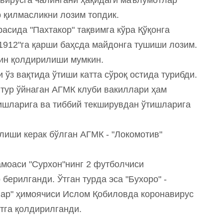
 қилмасликни лозим топдик.
расида "Пахтакор" тақвимга кўра Қўқонга
-1912"га қарши баҳсда майдонга тушиши лозим.
йин қолдирилиши мумкин.
 ўз вақтида ўтиши катта сўроқ остида турибди.
 тур ўйнаган АГМК клуби вакиллари ҳам
ишларига ва тиббий текширувдан ўтишларига
илиши керак бўлган АГМК - "Локомотив"
амоаси "Сурхон"нинг 2 футболчиси
берилганди. Ўтган турда эса "Бухоро" -
лар" ҳимоячиси Ислом Қобиловда коронавирус
тга қолдирилганди.