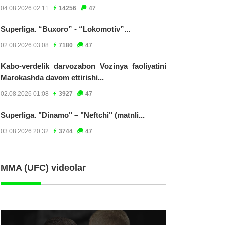
04.08.2026 02:11
14256
47
Superliga. “Buxoro” - “Lokomotiv”...
02.08.2026 03:08
7180
47
Kabo-verdelik darvozabon Vozinya faoliyatini
Marokashda davom ettirishi...
02.08.2026 01:08
3927
47
Superliga. "Dinamo" – "Neftchi" (matnli...
03.08.2026 20:32
3744
47
MMA (UFC) videolar