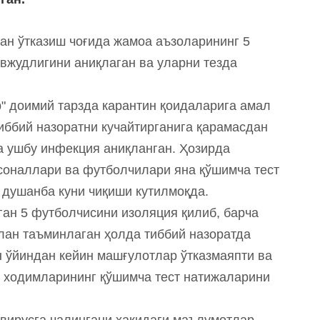
ан ўтказиш чоғида жамоа аъзоларининг 5
вжудлигини аниқлаган ва уларни тезда
" доимий тарзда карантин қоидаларига амал
тиббий назоратни кучайтирганига қарамасдан
а ушбу инфекция аниқланган. Ҳозирда
соналлари ва футболчилари яна қўшимча тест
 душанба куни чиқиши кутилмоқда.
ган 5 футболчисини изоляция қилиб, барча
лан таъминлаган ҳолда тиббий назоратда
н ўйиндан кейин машғулотлар ўтказмаяпти ва
 ходимларининг қўшимча тест натижаларини
авирусга чалингани ҳақидаги маълумотлар