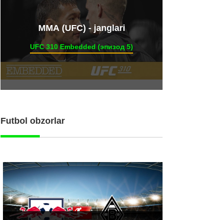
ММА (UFC) - janglari
UFC 310 Embedded (эпизод 5)
Futbol obzorlar