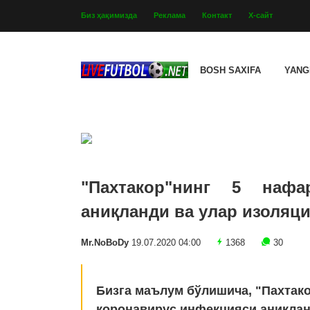
Биз ҳақимизда
Реклама
Контакт
Х-сайт
BOSH SAXIFA
YANG
"Пахтакор"нинг 5 нафа
аниқланди ва улар изоляци
Mr.NoBoDy
19.07.2020 04:00
1368
30
Бизга маълум бўлишича, "Пахтак
коронавирус инфекцияси аниқлан