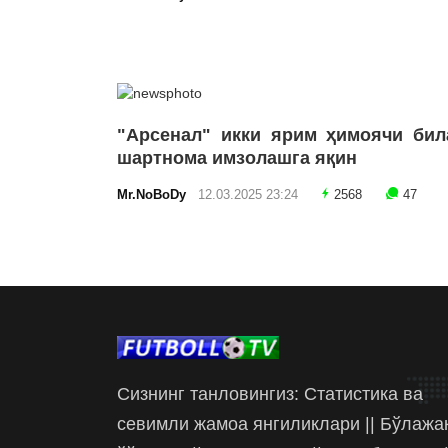
"Арсенал" икки ярим ҳимоячи бил
шартнома имзолашга яқин
Mr.NoBoDy
12.03.2025 23:24
2568
47
Сизнинг танловингиз: Статистика ва
севимли жамоа янгиликлари || Бўлажа