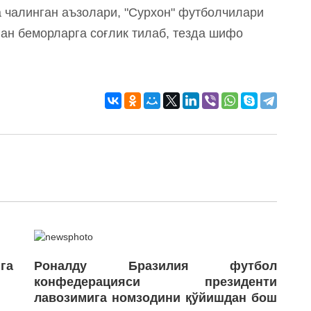
а чалинган аъзолари, "Сурхон" футболчилари
ган беморларга соғлик тилаб, тезда шифо
га
Роналду Бразилия футбол
конфедерацияси президенти
лавозимига номзодини қўйишдан бош