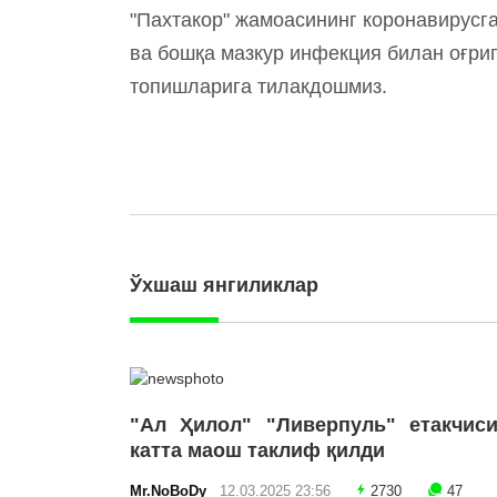
"Пахтакор" жамоасининг коронавирусг
ва бошқа мазкур инфекция билан оғри
топишларига тилакдошмиз.
Ўхшаш янгиликлар
"Ал Ҳилол" "Ливерпуль" етакчиси
катта маош таклиф қилди
Mr.NoBoDy
12.03.2025 23:56
2730
47