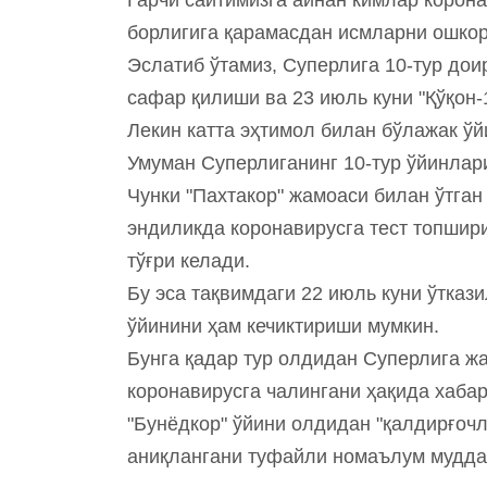
борлигига қарамасдан исмларни ошкор
Эслатиб ўтамиз, Суперлига 10-тур дои
сафар қилиши ва 23 июль куни "Қўқон
Лекин катта эҳтимол билан бўлажак ў
Умуман Суперлиганинг 10-тур ўйинлари
Чунки "Пахтакор" жамоаси билан ўтган
эндиликда коронавирусга тест топшир
тўғри келади.
Бу эса тақвимдаги 22 июль куни ўтказ
ўйинини ҳам кечиктириши мумкин.
Бунга қадар тур олдидан Суперлига ж
коронавирусга чалингани ҳақида хабар 
"Бунёдкор" ўйини олдидан "қалдирғоч
аниқлангани туфайли номаълум мудда