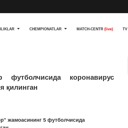
ILIKLAR
CHEMPIONATLAR
MATCH-CENTR
(live)
TV
р футболчисида коронавирус
я қилинган
ор" жамоасининг 5 футболчисида
ган.