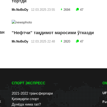
тортди
Mr.NoBoDy
12.03.2025 23:55
2694
47
ан
"Нефтчи" тақдимот маросими ўтказди
Mr.NoBoDy
12.03.2025 22:48
2820
47
СПОРТ ЭКСПРЕСС
О
UF
2021-2022 трансферлари
Қизиқарли спорт
к
Fu
Дунёда нима гап?