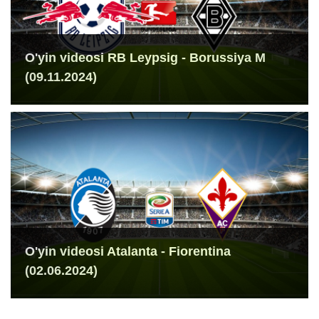
O'yin videosi RB Leypsig - Borussiya M
(09.11.2024)
O'yin videosi Atalanta - Fiorentina
(02.06.2024)