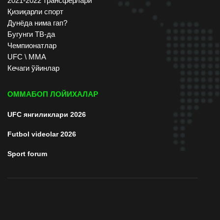
2021-2022 трансферлари
Қизиқарли спорт
Дунёда нима гап?
Бугунги ТВ-да
Чемпионатлар
UFC \ ММА
Кечаги ўйинлар
ОММАБОП ЛОЙИХАЛАР
UFC янгиликлари 2026
Futbol videolar 2026
Sport forum