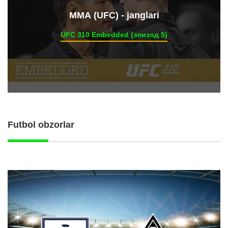
ММА (UFC) - janglari
UFC 310 Embedded (эпизод 5)
Futbol obzorlar