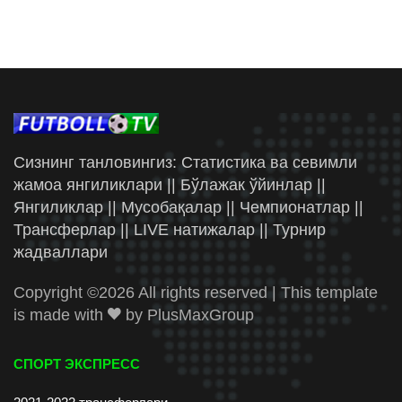
Сизнинг танловингиз: Статистика ва севимли
жамоа янгиликлари || Бўлажак ўйинлар ||
Янгиликлар || Мусобақалар || Чемпионатлар ||
Трансферлар || LIVE натижалар || Турнир
жадваллари
Copyright ©
2026 All rights reserved | This template
is made with
by
PlusMaxGroup
СПОРТ ЭКСПРЕСС