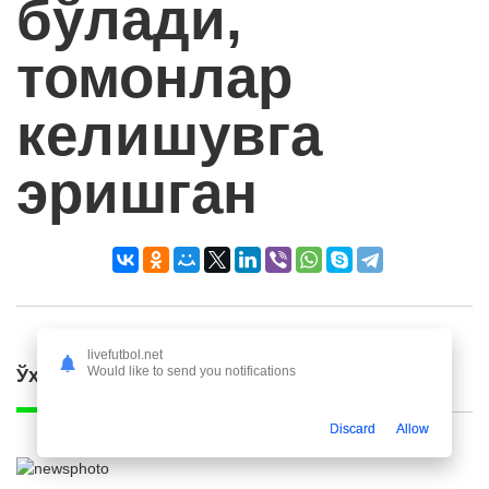
бўлади,
томонлар
келишувга
эришган
livefutbol.net
Would like to send you notifications
Ўхшаш янгиликлар
Discard
Allow