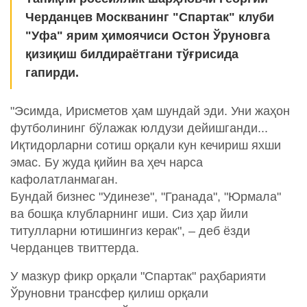
Черданцев Москванинг "Спартак" клуби
"Уфа" ярим ҳимоячиси Остон Ўруновга
қизиқиш билдираётгани тўғрисида
гапирди.
"Эсимда, Ирисметов ҳам шундай эди. Уни жаҳон
футболининг бўлажак юлдузи дейишганди...
Иқтидорларни сотиш орқали кун кечириш яхши
эмас. Бу жуда қийин ва ҳеч нарса
кафолатланмаган.
Бундай бизнес "Удинезе", "Гранада", "Юрмала"
ва бошқа клубларнинг иши. Сиз ҳар йили
титулларни ютишингиз керак", – деб ёзди
Черданцев твиттерда.
У мазкур фикр орқали "Спартак" раҳбарияти
Ўруновни трансфер қилиш орқали