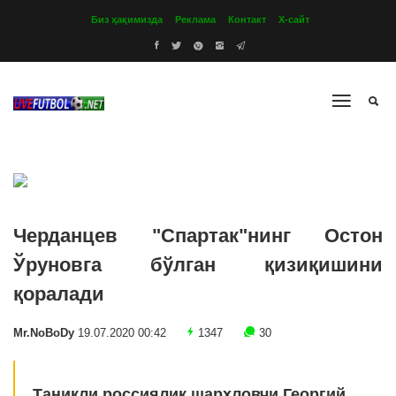
Биз ҳақимизда
Реклама
Контакт
Х-сайт
Черданцев "Спартак"нинг Остон
Ўруновга бўлган қизиқишини
қоралади
Mr.NoBoDy
19.07.2020 00:42
1347
30
Таниқли россиялик шарҳловчи Георгий