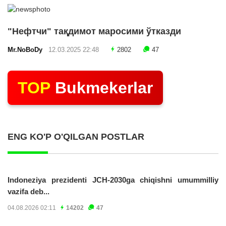
"Нефтчи" тақдимот маросими ўтказди
Mr.NoBoDy
12.03.2025 22:48
2802
47
TOP
Bukmekerlar
ENG KO'P O'QILGAN POSTLAR
Indoneziya prezidenti JCH-2030ga chiqishni umummilliy
vazifa deb...
04.08.2026 02:11
14202
47