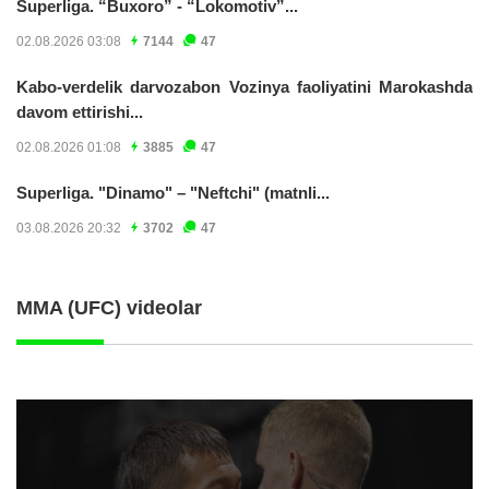
Superliga. “Buxoro” - “Lokomotiv”...
02.08.2026 03:08
7144
47
Kabo-verdelik darvozabon Vozinya faoliyatini Marokashda
davom ettirishi...
02.08.2026 01:08
3885
47
Superliga. "Dinamo" – "Neftchi" (matnli...
03.08.2026 20:32
3702
47
MMA (UFC) videolar