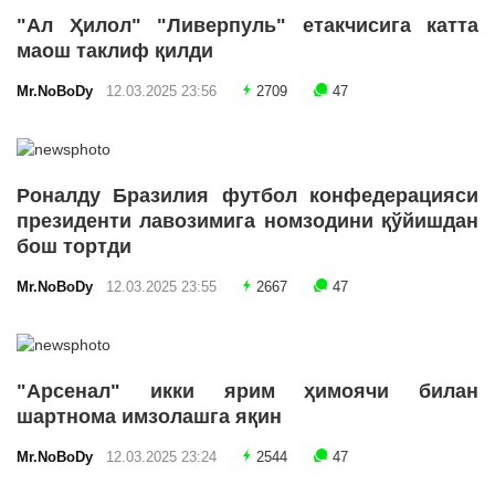
"Ал Ҳилол" "Ливерпуль" етакчисига катта
маош таклиф қилди
Mr.NoBoDy
12.03.2025 23:56
2709
47
Роналду Бразилия футбол конфедерацияси
президенти лавозимига номзодини қўйишдан
бош тортди
Mr.NoBoDy
12.03.2025 23:55
2667
47
"Арсенал" икки ярим ҳимоячи билан
шартнома имзолашга яқин
Mr.NoBoDy
12.03.2025 23:24
2544
47