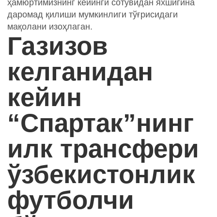
ҳамюртимизнинг кейинги сотувидан яхшигина
даромад қилиши мумкинлиги тўғрисидаги
мақолани изоҳлаган.
Газизов
келганидан
кейин
“Спартак”нинг
илк трансфери
ўзбекистонлик
футболчи