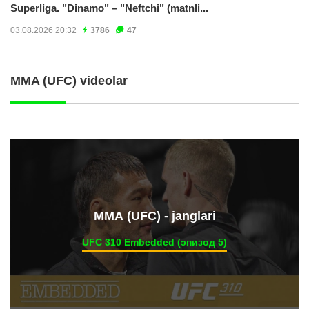
Superliga. "Dinamo" – "Neftchi" (matnli...
03.08.2026 20:32
3786
47
MMA (UFC) videolar
ММА (UFC) - janglari
UFC 310 Embedded (эпизод 5)