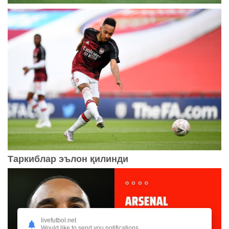
Таркиблар эълон қилинди
livefutbol.net
Would like to send you notifications