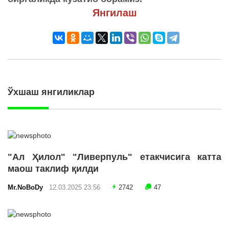
Янгилаш
Ўхшаш янгиликлар
"Ал Ҳилол" "Ливерпуль" етакчисига катта
маош таклиф қилди
Mr.NoBoDy
12.03.2025 23:56
2742
47