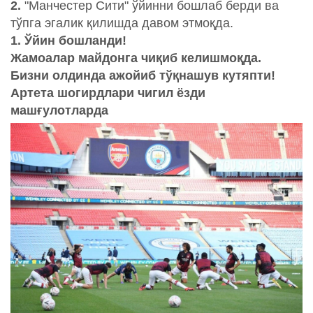
2.
"Манчестер Сити" ўйинни бошлаб берди ва
тўпга эгалик қилишда давом этмоқда.
1. Ўйин бошланди!
Жамоалар майдонга чиқиб келишмоқда.
Бизни олдинда ажойиб тўқнашув кутяпти!
Артета шогирдлари чигил ёзди
машғулотларда