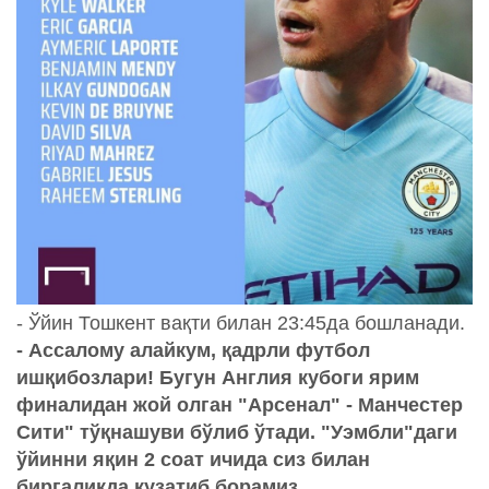
- Ўйин Тошкент вақти билан 23:45да бошланади.
- Ассалому алайкум, қадрли футбол
ишқибозлари! Бугун Англия кубоги ярим
финалидан жой олган "Арсенал" - Манчестер
Сити" тўқнашуви бўлиб ўтади. "Уэмбли"даги
ўйинни яқин 2 соат ичида сиз билан
биргаликда кузатиб борамиз.