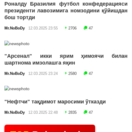
Роналду Бразилия футбол конфедерацияси
президенти лавозимига номзодини қўйишдан
бош тортди
Mr.NoBoDy
12.03.2025 23:55
2706
47
"Арсенал" икки ярим ҳимоячи билан
шартнома имзолашга яқин
Mr.NoBoDy
12.03.2025 23:24
2580
47
"Нефтчи" тақдимот маросими ўтказди
Mr.NoBoDy
12.03.2025 22:48
2835
47