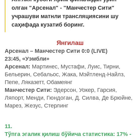
олган "Арсенал" - "Манчестер Сити"
учрашуви матнли трансляциясини шу
саҳифада кузатиб боринг.
Янгилаш
Арсенал – Манчестер Сити 0:0 (LIVE)
23:45, «Уэмбли»
Арсенал
:
Мартинес, Мустафи, Луис, Тирни,
Бельерин, Себальос, Жака, Мэйтленд-Найлз,
Пепе, Ляказетт, Обамеянг
Манчестер Сити:
Эдерсон, Уокер, Гарсия,
Ляпорт, Менди, Гюндоган, Д. Силва, Де Брюйне,
Марез, Жезус, Стерлинг
11.
Тўпга эгалик қилиш бўйича статистика: 17% -