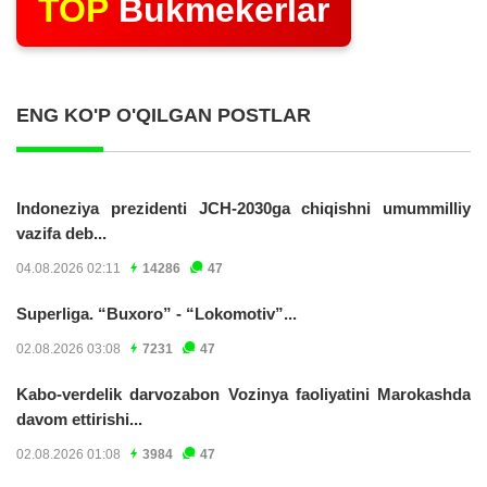
TOP
Bukmekerlar
ENG KO'P O'QILGAN POSTLAR
Indoneziya prezidenti JCH-2030ga chiqishni umummilliy
vazifa deb...
04.08.2026 02:11
14286
47
Superliga. “Buxoro” - “Lokomotiv”...
02.08.2026 03:08
7231
47
Kabo-verdelik darvozabon Vozinya faoliyatini Marokashda
davom ettirishi...
02.08.2026 01:08
3984
47