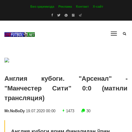
Биз ҳақимизда
Реклама
Контакт
Х-сайт
Англия кубоги. "Арсенал" -
"Манчестер Сити" 0:0 (матнли
трансляция)
Mr.NoBoDy
19.07.2020 00:00
1473
30
Англия кубоги ярим финалидан ўрин