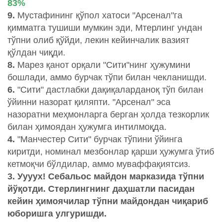
83%
9.
Мустафининг қўпол хатоси "Арсенал"га
қимматга тушиши мумкин эди, Мтерлинг ундан
тўпни олиб қўйди, лекин кейинчалик вазият
қўлдан чиқди.
8.
Марез қанот орқали "Сити"нинг ҳужумини
бошлади, аммо бурчак тўпи билан чекланишди.
6.
"Сити" дастлабки дақиқаларданоқ тўп билан
ўйинни назорат қиляпти. "Арсенал" эса
назоратни меҳмонларга берган ҳолда тезкорлик
билан ҳимоядан ҳужумга интилмоқда.
4.
"Манчестер Сити" бурчак тўпини ўйинга
киритди, номинал мезбонлар қарши ҳужумга ўтиб
кетмоқчи бўлдилар, аммо муваффақиятсиз.
3. Уууух! Себальос майдон марказида тўпни
йўқотди. Стерлингнинг даҳшатли пасидан
кейин ҳимоячилар тўпни майдондан чиқариб
юборишга улгуришди.