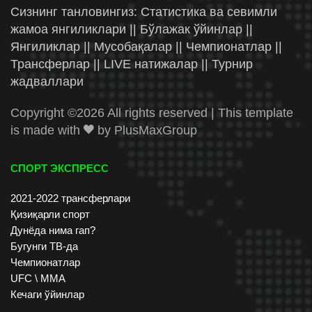
Сизнинг танловингиз: Статистика ва севимли
жамоа янгиликлари || Бўлажак ўйинлар ||
Янгиликлар || Мусобақалар || Чемпионатлар ||
Трансферлар || LIVE натижалар || Турнир
жадваллари
Copyright ©
2026 All rights reserved | This template
is made with
by
PlusMaxGroup
СПОРТ ЭКСПРЕСС
2021-2022 трансферлари
Қизиқарли спорт
Дунёда нима гап?
Бугунги ТВ-да
Чемпионатлар
UFC \ ММА
Кечаги ўйинлар