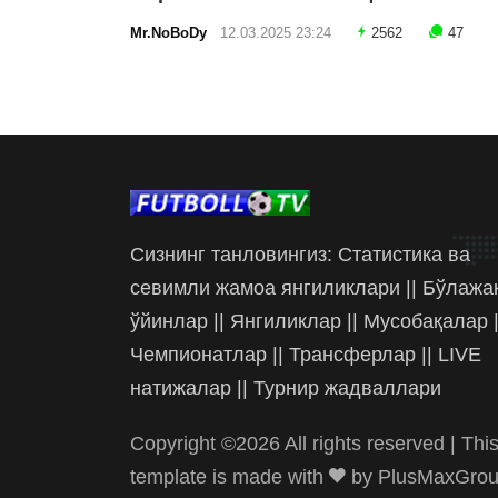
Mr.NoBoDy
12.03.2025 23:24
2562
47
Сизнинг танловингиз: Статистика ва
севимли жамоа янгиликлари || Бўлажа
ўйинлар || Янгиликлар || Мусобақалар |
Чемпионатлар || Трансферлар || LIVE
натижалар || Турнир жадваллари
Copyright ©
2026 All rights reserved | Thi
template is made with
by
PlusMaxGro