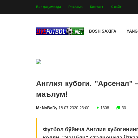
Биз ҳақимизда
Реклама
Контакт
Х-сайт
BOSH SAXIFA
YANG
Англия кубоги. "Арсенал"
маълум!
Mr.NoBoDy
18.07.2020 23:00
1398
30
Футбол бўйича Англия кубогинин
қолди. "Уэмбли" стадионида ўтка