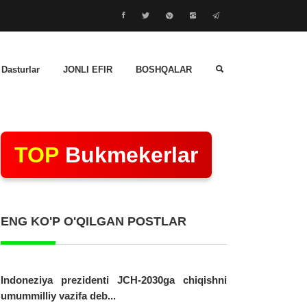
 Dasturlar
JONLI EFIR
BOSHQALAR
TOP
Bukmekerlar
ENG KO'P O'QILGAN POSTLAR
Indoneziya prezidenti JCH-2030ga chiqishni
umummilliy vazifa deb...