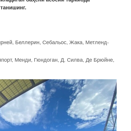
танишинг.
ирней, Беллерин, Себальос, Жака, Метленд-
япорт, Менди, Гюндоган, Д. Силва, Де Брюйне,