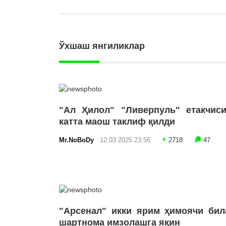
Ўхшаш янгиликлар
"Ал Ҳилол" "Ливерпуль" етакчиси
катта маош таклиф қилди
Mr.NoBoDy
12.03.2025 23:56
2718
47
"Арсенал" икки ярим ҳимоячи бил
шартнома имзолашга яқин