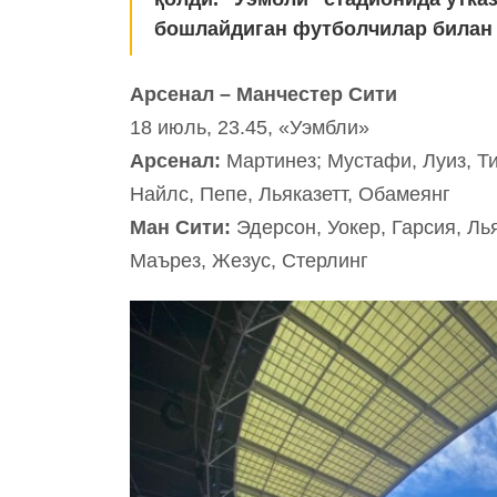
бошлайдиган футболчилар билан 
Арсенал – Манчестер Сити
18 июль, 23.45, «Уэмбли»
Арсенал:
Мартинез; Мустафи, Луиз, Т
Найлс, Пепе, Льяказетт, Обамеянг
Ман Сити:
Эдерсон, Уокер, Гарсия, Ль
Маърез, Жезус, Стерлинг