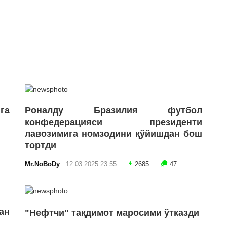
га
Роналду Бразилия футбол
конфедерацияси президенти
лавозимига номзодини қўйишдан бош
тортди
Mr.NoBoDy
12.03.2025 23:55
2685
47
ан
"Нефтчи" тақдимот маросими ўтказди