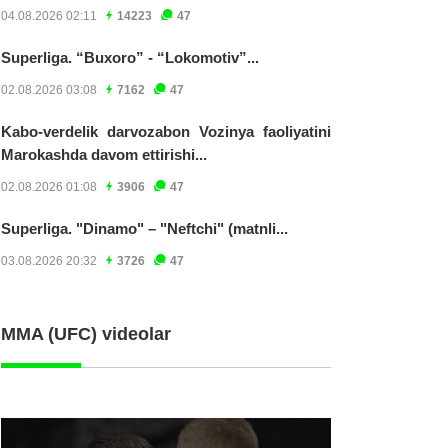
04.08.2026 02:11
14223
47
Superliga. “Buxoro” - “Lokomotiv”...
02.08.2026 03:08
7162
47
Kabo-verdelik darvozabon Vozinya faoliyatini
Marokashda davom ettirishi...
02.08.2026 01:08
3906
47
Superliga. "Dinamo" – "Neftchi" (matnli...
03.08.2026 20:32
3726
47
MMA (UFC) videolar