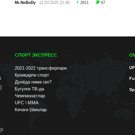
Mr.NoBoDy
12.03.2025 22:48
2811
47
СПОРТ ЭКСПРЕСС
О
UF
2021-2022 трансферлари
Қизиқарли спорт
к
Fu
Дунёда нима гап?
|
Бугунги ТВ-да
Sp
Чемпионатлар
UFC \ ММА
Кечаги ўйинлар
s
up