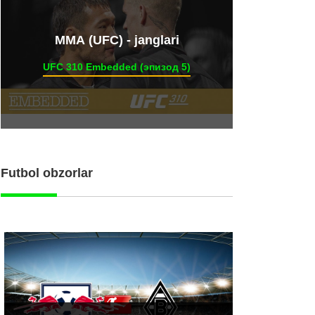
ММА (UFC) - janglari
UFC 310 Embedded (эпизод 5)
Futbol obzorlar