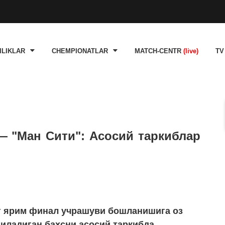
ILIKLAR
CHEMPIONATLAR
MATCH-CENTR
(live)
TV
 — "Ман Сити": Асосий таркиблар
г ярим финал учрашуви бошланишига оз
зиладиган баҳсни асосий таркибда