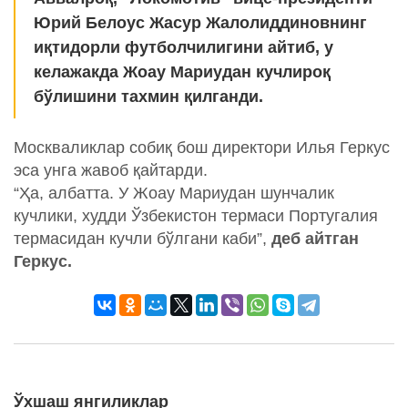
Юрий Белоус Жасур Жалолиддиновнинг
иқтидорли футболчилигини айтиб, у
келажакда Жоау Мариудан кучлироқ
бўлишини тахмин қилганди.
Москваликлар собиқ бош директори Илья Геркус
эса унга жавоб қайтарди.
“Ҳа, албатта. У Жоау Мариудан шунчалик
кучлики, худди Ўзбекистон термаси Португалия
термасидан кучли бўлгани каби”,
деб айтган
Геркус.
Ўхшаш янгиликлар