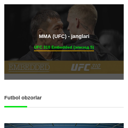
ММА (UFC) - janglari
UFC 310 Embedded (эпизод 5)
Futbol obzorlar