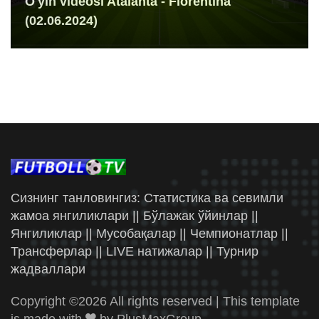
O'yin videosi Atalanta - Fiorentina
(02.06.2024)
Сизнинг танловингиз: Статистика ва севимли
жамоа янгиликлари || Бўлажак ўйинлар ||
Янгиликлар || Мусобақалар || Чемпионатлар ||
Трансферлар || LIVE натижалар || Турнир
жадваллари
Copyright ©
2026 All rights reserved | This template
is made with
by
PlusMaxGroup