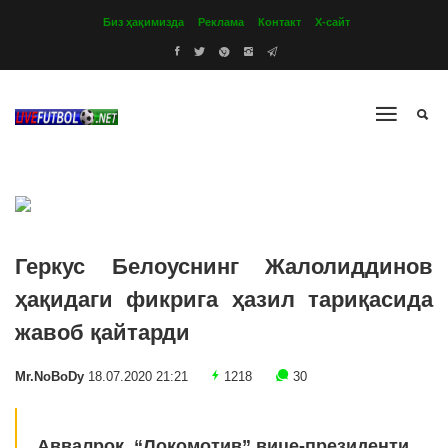
Биз ҳақимизда
Реклама
Контакт
Х-сайт
Геркус Белоуснинг Жалолиддинов
ҳақидаги фикрига ҳазил тариқасида
жавоб қайтарди
Mr.NoBoDy
18.07.2020 21:21
1218
30
Аввалроқ, “Локомотив” вице-президенти