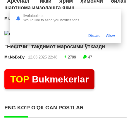
"Арсенал" икки ярим ҳимоячи билан
шартнома имзолашга яқин
livefutbol.net
Mr.NoBoDy
12.03.2025 23:24
2541
47
Would like to send you notifications
Discard
Allow
"Нефтчи" тақдимот маросими ўтказди
Mr.NoBoDy
12.03.2025 22:48
2799
47
TOP
Bukmekerlar
ENG KO'P O'QILGAN POSTLAR