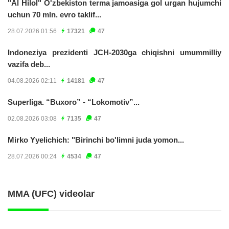
"Al Hilol" O'zbekiston terma jamoasiga gol urgan hujumchi
uchun 70 mln. evro taklif...
28.07.2026 01:56
17321
47
Indoneziya prezidenti JCH-2030ga chiqishni umummilliy
vazifa deb...
04.08.2026 02:11
14181
47
Superliga. “Buxoro” - “Lokomotiv”...
02.08.2026 03:08
7135
47
Mirko Yyelichich: "Birinchi bo'limni juda yomon...
28.07.2026 00:24
4534
47
MMA (UFC) videolar