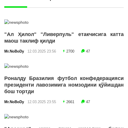
"Ал Ҳилол" "Ливерпуль" етакчисига катта
маош таклиф қилди
Mr.NoBoDy
12.03.2025 23:56
2700
47
Роналду Бразилия футбол конфедерацияси
президенти лавозимига номзодини қўйишдан
бош тортди
Mr.NoBoDy
12.03.2025 23:55
2661
47