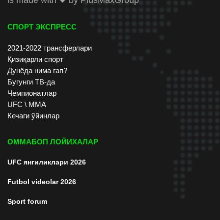
СПОРТ ЭКСПРЕСС
2021-2022 трансферлари
Қизиқарли спорт
Дунёда нима гап?
Бугунги ТВ-да
Чемпионатлар
UFC \ ММА
Кечаги ўйинлар
ОММАБОП ЛОЙИХАЛАР
UFC янгиликлари 2026
Futbol videolar 2026
Sport forum