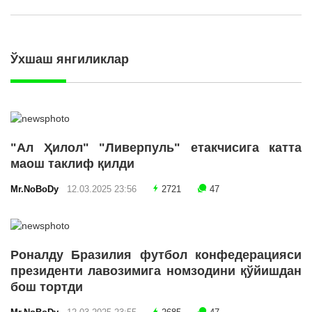
Ўхшаш янгиликлар
"Ал Ҳилол" "Ливерпуль" етакчисига катта
маош таклиф қилди
Mr.NoBoDy
12.03.2025 23:56
2721
47
Роналду Бразилия футбол конфедерацияси
президенти лавозимига номзодини қўйишдан
бош тортди