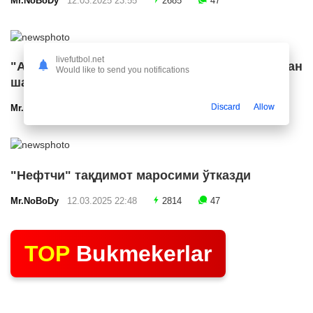
Mr.NoBoDy
12.03.2025 23:55
2685
47
livefutbol.net
"Арсенал" икки ярим ҳимоячи билан
Would like to send you notifications
шартнома имзолашга яқин
Discard
Allow
Mr.NoBoDy
12.03.2025 23:24
2568
47
"Нефтчи" тақдимот маросими ўтказди
Mr.NoBoDy
12.03.2025 22:48
2814
47
TOP
Bukmekerlar