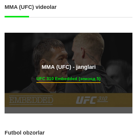
MMA (UFC) videolar
ММА (UFC) - janglari
UFC 310 Embedded (эпизод 5)
Futbol obzorlar