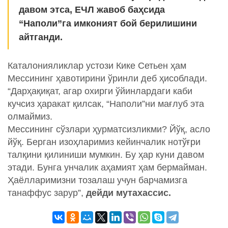
давом этса, ЕЧЛ жавоб баҳсида
“Наполи”га имконият бой берилишини
айтганди.
Каталонияликлар устози Кике Сетьен ҳам
Мессининг ҳавотирини ўринли деб ҳисоблади.
“Дарҳақиқат, агар охирги ўйинлардаги каби
кучсиз ҳаракат қилсак, “Наполи”ни мағлуб эта
олмаймиз.
Мессининг сўзлари ҳурматсизликми? Йўқ, асло
йўқ. Берган изоҳларимиз кейинчалик нотўғри
талқини қилиниши мумкин. Бу ҳар куни давом
этади. Бунга унчалик аҳамият ҳам бермайман.
Ҳаёлларимизни тозалаш учун барчамизга
танаффус зарур”,
дейди мутахассис.