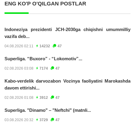
ENG KO'P O'QILGAN POSTLAR
Indoneziya prezidenti JCH-2030ga chiqishni umummilliy
vazifa deb...
04.08.2026 02:11
14232
47
Superliga. “Buxoro” - “Lokomotiv”...
02.08.2026 03:08
7174
47
Kabo-verdelik darvozabon Vozinya faoliyatini Marokashda
davom ettirishi...
02.08.2026 01:08
3912
47
Superliga. "Dinamo" – "Neftchi" (matnli...
03.08.2026 20:32
3729
47