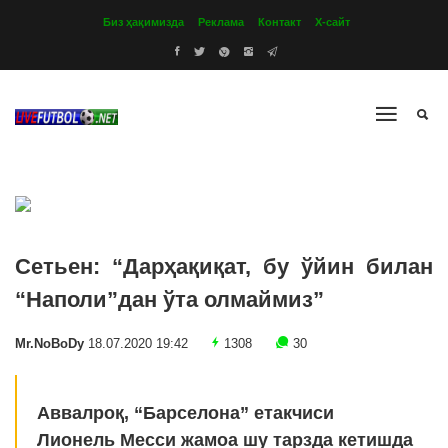
Биз ҳақимизда
Реклама
Контакт
Х-сайт
Сетьен: “Дарҳақиқат, бу ўйин билан
“Наполи”дан ўта олмаймиз”
Mr.NoBoDy
18.07.2020 19:42
1308
30
Аввалроқ, “Барселона” етакчиси
Лионель Месси жамоа шу тарзда кетишда