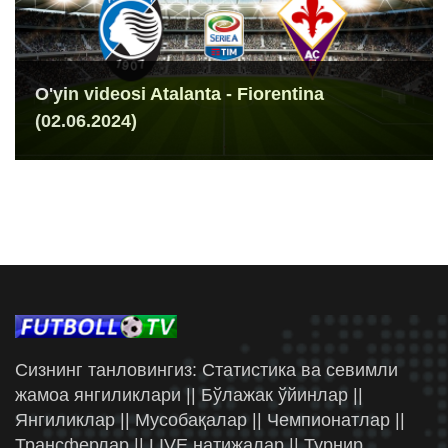
O'yin videosi Atalanta - Fiorentina
(02.06.2024)
Сизнинг танловингиз: Статистика ва севимли
жамоа янгиликлари || Бўлажак ўйинлар ||
Янгиликлар || Мусобақалар || Чемпионатлар ||
Трансферлар || LIVE натижалар || Турнир