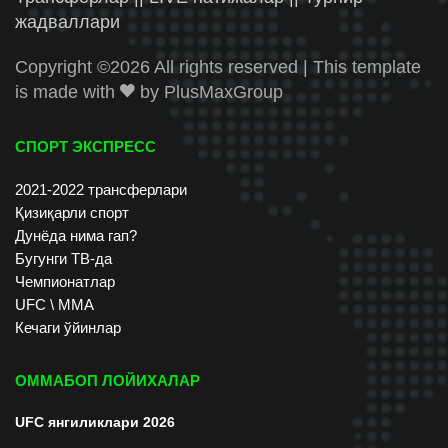
жадваллари
Copyright ©
2026 All rights reserved | This template
is made with
by
PlusMaxGroup
СПОРТ ЭКСПРЕСС
2021-2022 трансферлари
Қизиқарли спорт
Дунёда нима гап?
Бугунги ТВ-да
Чемпионатлар
UFC \ ММА
Кечаги ўйинлар
ОММАБОП ЛОЙИХАЛАР
UFC янгиликлари 2026