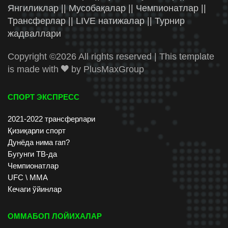
Янгиликлар || Мусобақалар || Чемпионатлар ||
Трансферлар || LIVE натижалар || Турнир
жадваллари
Copyright ©
2026 All rights reserved | This template
is made with
by
PlusMaxGroup
СПОРТ ЭКСПРЕСС
2021-2022 трансферлари
Қизиқарли спорт
Дунёда нима гап?
Бугунги ТВ-да
Чемпионатлар
UFC \ ММА
Кечаги ўйинлар
ОММАБОП ЛОЙИХАЛАР