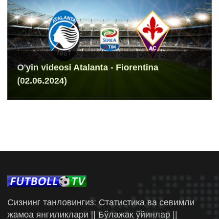
O'yin videosi Atalanta - Fiorentina
(02.06.2024)
Сизнинг танловингиз: Статистика ва севимли
жамоа янгиликлари || Бўлажак ўйинлар ||