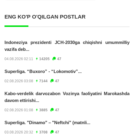
ENG KO'P O'QILGAN POSTLAR
Indoneziya prezidenti JCH-2030ga chiqishni umummilliy
vazifa deb...
04.08.2026 02:11
14205
47
Superliga. “Buxoro” - “Lokomotiv”...
02.08.2026 03:08
7144
47
Kabo-verdelik darvozabon Vozinya faoliyatini Marokashda
davom ettirishi...
02.08.2026 01:08
3885
47
Superliga. "Dinamo" – "Neftchi" (matnli...
03.08.2026 20:32
3708
47