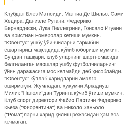
Клубдан Блез Матюиди, Маттиа Де Шильо, Сами
Хедира, Даниэле Ругани, Федерико
Бернардески, Лука Пеллегрини, Гонсало Игуаин
ва Кристиан Ромеролар кетиши мумкин.
"Ювентус" ушбу ўйинчиларни таркибни
ёшартириш мақсадида қўйиб юбориши мумкин.
Бундан ташқари, клуб уларнинг шартномасида
белгиланган маошлар ушбу футболчиларнинг
ўйин даражасига мос келмайди деб ҳисоблайди.
"Ювентус" кўплаб харидларни амалга
оширмоқчи. Жумладан, ҳужумчи Аркадиуш
Милик "Наполи"дан Туринга кўчиб ўтиши мумкин.
Клуб спорт директори Фабио Партичи Федерико
Кьеза ("Фиорентина") ва Николо Заньоло
("Рома")ларни харид қилиш режасидан ҳам воз
кечмаган.