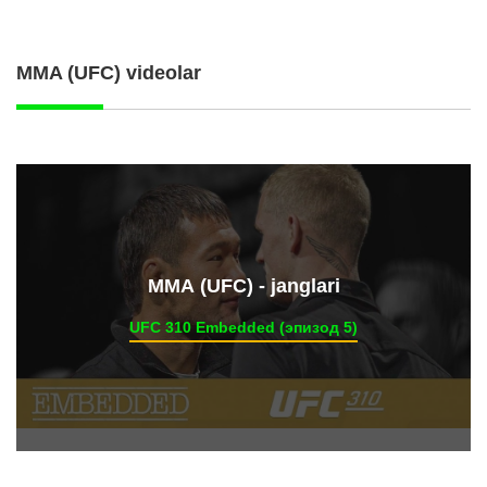
MMA (UFC) videolar
ММА (UFC) - janglari
UFC 310 Embedded (эпизод 5)