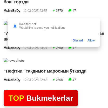
бош тортди
Mr.NoBoDy
12.03.2025 23:55
2670
47
livefutbol.net
Would like to send you notifications
"Арсенал" икки ярим ҳимоячи билан
шартнома имзолашга яқин
Discard
Allow
Mr.NoBoDy
12.03.2025 23:24
2550
47
"Нефтчи" тақдимот маросими ўтказди
Mr.NoBoDy
12.03.2025 22:48
2808
47
TOP
Bukmekerlar