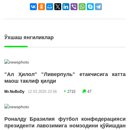
Ўхшаш янгиликлар
"Ал Ҳилол" "Ливерпуль" етакчисига катта
маош таклиф қилди
Mr.NoBoDy
12.03.2025 23:56
2715
47
Роналду Бразилия футбол конфедерацияси
президенти лавозимига номзодини қўйишдан