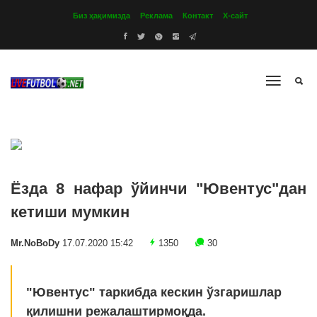
Биз ҳақимизда
Реклама
Контакт
Х-сайт
Ёзда 8 нафар ўйинчи "Ювентус"дан
кетиши мумкин
Mr.NoBoDy
17.07.2020 15:42
1350
30
"Ювентус" таркибда кескин ўзгаришлар
қилишни режалаштирмоқда.