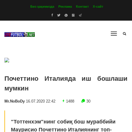
Биз ҳақимизда
Реклама
Контакт
Х-сайт
Почеттино Италияда иш бошлаши
мумкин
Mr.NoBoDy
16.07.2020 22:42
1488
30
"Тоттенхэм"нинг собиқ бош мураббийи
Маурисио Почеттино Италиянинг топ-