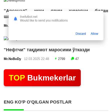
"Арсенал" икки ярим ҳимоячи билан
шартнома имзолашга яқин
livefutbol.net
Would like to send you notifications
Mr.NoBoDy
12.03.2025 23:24
2541
47
Discard
Allow
"Нефтчи" тақдимот маросими ўтказди
Mr.NoBoDy
12.03.2025 22:48
2799
47
TOP
Bukmekerlar
ENG KO'P O'QILGAN POSTLAR