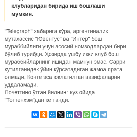
клубларидан бирида иш бошлаши
мумкин.
"Telegraph" хабарига кўра, аргентиналик
мутахассис "Ювентус" ва "Интер" бош
мураббийлиги учун асосий номзодлардан бири
бўлиб турибди. Ҳозирда ушбу икки клуб бош
мураббийларнинг ишидан мамнун эмас. Сарри
кутилганидек ўйин кўрсатадиган жамоа ярата
олмади, Конте эса юклатилган вазифаларни
уддаламади.
Почеттино ўтган йилнинг куз ойида
"Тоттенхэм"дан кетганди.