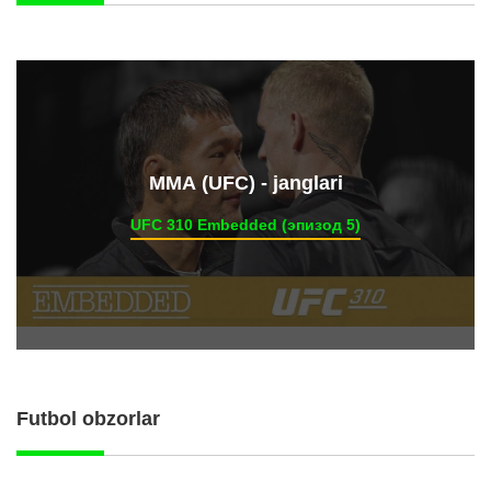
ММА (UFC) - janglari
UFC 310 Embedded (эпизод 5)
Futbol obzorlar