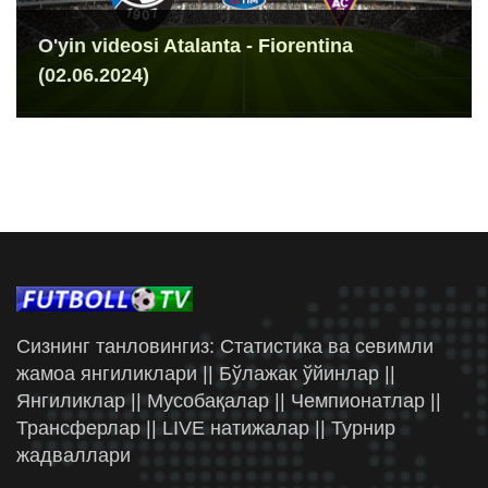
O'yin videosi Atalanta - Fiorentina
(02.06.2024)
Сизнинг танловингиз: Статистика ва севимли
жамоа янгиликлари || Бўлажак ўйинлар ||
Янгиликлар || Мусобақалар || Чемпионатлар ||
Трансферлар || LIVE натижалар || Турнир
жадваллари