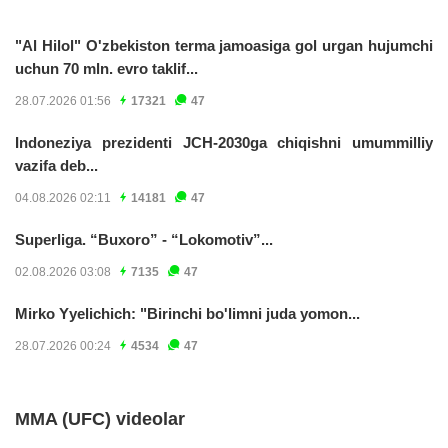
"Al Hilol" O'zbekiston terma jamoasiga gol urgan hujumchi
uchun 70 mln. evro taklif...
28.07.2026 01:56
17321
47
Indoneziya prezidenti JCH-2030ga chiqishni umummilliy
vazifa deb...
04.08.2026 02:11
14181
47
Superliga. “Buxoro” - “Lokomotiv”...
02.08.2026 03:08
7135
47
Mirko Yyelichich: "Birinchi bo'limni juda yomon...
28.07.2026 00:24
4534
47
MMA (UFC) videolar