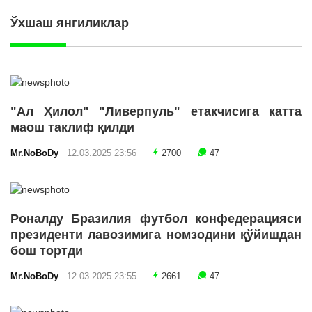
Ўхшаш янгиликлар
"Ал Ҳилол" "Ливерпуль" етакчисига катта
маош таклиф қилди
Mr.NoBoDy
12.03.2025 23:56
2700
47
Роналду Бразилия футбол конфедерацияси
президенти лавозимига номзодини қўйишдан
бош тортди
Mr.NoBoDy
12.03.2025 23:55
2661
47