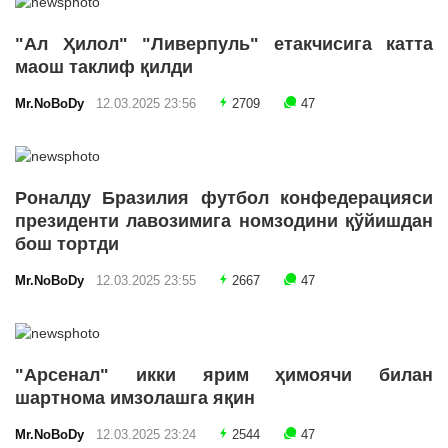
"Ал Ҳилол" "Ливерпуль" етакчисига катта
маош таклиф қилди
Mr.NoBoDy
12.03.2025 23:56
2709
47
Роналду Бразилия футбол конфедерацияси
президенти лавозимига номзодини қўйишдан
бош тортди
Mr.NoBoDy
12.03.2025 23:55
2667
47
"Арсенал" икки ярим ҳимоячи билан
шартнома имзолашга яқин
Mr.NoBoDy
12.03.2025 23:24
2544
47