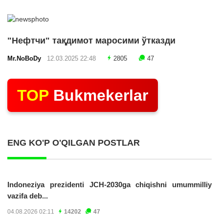
"Нефтчи" тақдимот маросими ўтказди
Mr.NoBoDy
12.03.2025 22:48
2805
47
TOP
Bukmekerlar
ENG KO'P O'QILGAN POSTLAR
Indoneziya prezidenti JCH-2030ga chiqishni umummilliy
vazifa deb...
04.08.2026 02:11
14202
47