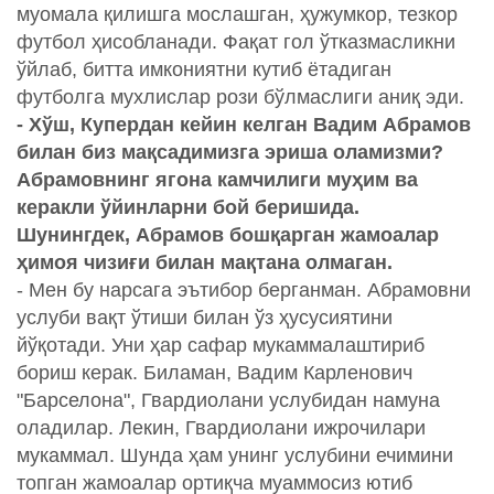
муомала қилишга мослашган, ҳужумкор, тезкор
футбол ҳисобланади. Фақат гол ўтказмасликни
ўйлаб, битта имкониятни кутиб ётадиган
футболга мухлислар рози бўлмаслиги аниқ эди.
- Хўш, Купердан кейин келган Вадим Абрамов
билан биз мақсадимизга эриша оламизми?
Абрамовнинг ягона камчилиги муҳим ва
керакли ўйинларни бой беришида.
Шунингдек, Абрамов бошқарган жамоалар
ҳимоя чизиғи билан мақтана олмаган.
- Мен бу нарсага эътибор берганман. Абрамовни
услуби вақт ўтиши билан ўз ҳусусиятини
йўқотади. Уни ҳар сафар мукаммалаштириб
бориш керак. Биламан, Вадим Карленович
"Барселона", Гвардиолани услубидан намуна
оладилар. Лекин, Гвардиолани ижрочилари
мукаммал. Шунда ҳам унинг услубини ечимини
топган жамоалар ортиқча муаммосиз ютиб