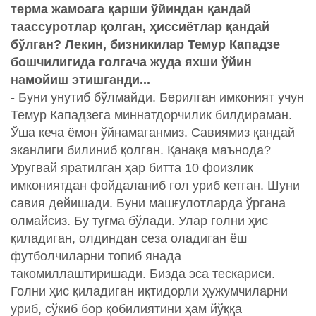
терма жамоага қарши ўйиндан қандай
таассуротлар қолган, ҳиссиётлар қандай
бўлган? Лекин, бизникилар Темур Кападзе
бошчилигида голгача жуда яхши ўйин
намойиш этишганди...
- Буни унутиб бўлмайди. Берилган имконият учун
Темур Кападзега миннатдорчилик билдираман.
Ўша кеча ёмон ўйнамаганмиз. Савиямиз қандай
эканлиги билиниб қолган. Қанақа маънода?
Уругвай яратилган ҳар битта 10 фоизлик
имкониятдан фойдаланиб гол уриб кетган. Шуни
савия дейишади. Буни машғулотларда ўргана
олмайсиз. Бу туғма бўлади. Улар голни ҳис
қиладиган, олдиндан сеза оладиган ёш
футболчиларни топиб янада
такомиллаштиришади. Бизда эса тескариси.
Голни ҳис қиладиган иқтидорли ҳужумчиларни
уриб, сўкиб бор қобилиятини ҳам йўққа