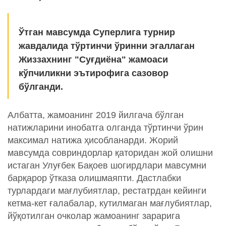
Ўтган мавсумда Суперлига турнир
жавдалида тўртинчи ўринни эгаллаган
Жиззахнинг "Суғдиёна" жамоаси
кўпчиликни эътирофига сазовор
бўлганди.
Албатта, жамоанинг 2019 йилгача бўлган
натижларини инобатга олганда тўртинчи ўрин
максимал натижа ҳисобланарди. Жорий
мавсумда совриндорлар қаторидан жой олишни
истаган Улуғбек Бақоев шогирдлари мавсумни
барқарор ўтказа олишмаяпти. Дастлабки
турлардаги мағлубиятлар, рестатрдан кейинги
кетма-кет ғалабалар, кутилмаган мағлубиятлар,
йўқотилган очколар жамоанинг зарарига