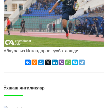
Абдулазиз Искандаров суҳбатлашди.
Ўхшаш янгиликлар