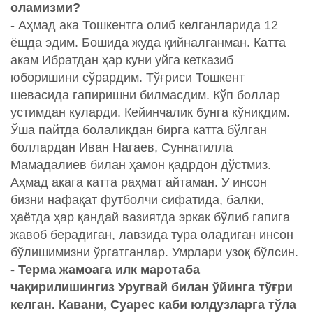
оламизми?
- Аҳмад ака Тошкентга олиб келганларида 12
ёшда эдим. Бошида жуда қийналганман. Катта
акам Ибратдан ҳар куни уйга кетказиб
юборишини сўрардим. Тўғриси Тошкент
шевасида гапиришни билмасдим. Кўп боллар
устимдан куларди. Кейинчалик бунга кўникдим.
Ўша пайтда болаликдан бирга катта бўлган
боллардан Иван Нагаев, Суннатилла
Мамадалиев билан ҳамон қадрдон дўстмиз.
Аҳмад акага катта раҳмат айтаман. У инсон
бизни нафақат футболчи сифатида, балки,
ҳаётда ҳар қандай вазиятда эркак бўлиб гапига
жавоб берадиган, лавзида тура оладиган инсон
бўлишимизни ўргатганлар. Умрлари узоқ бўлсин.
- Терма жамоага илк маротаба
чақирилишингиз Уругвай билан ўйинга тўғри
келган. Кавани, Суарес каби юлдузларга тўла