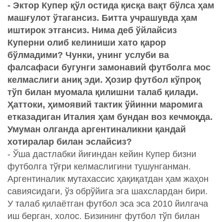
- Эктор Купер қўл остида қисқа вақт бўлса ҳам
машғулот ўтагансиз. Битта учрашувда ҳам
иштирок этгансиз. Нима деб ўйлайсиз
Куперни олиб келиниши хато қарор
бўлмадими? Чунки, унинг услуби ва
фалсафаси бугунги замонавий футболга мос
келмаслиги аниқ эди. Ҳозир футбол кўпроқ
тўп билан муомала қилишни талаб қилади.
Ҳаттоки, ҳимоявий тактик ўйинни маромига
етказадиган Италия ҳам бундан воз кечмоқда.
Умуман олганда аргентиналикни қандай
хотиралар билан эслайсиз?
- Ўша дастлабки йиғиндан кейин Купер бизни
футболга тўғри келмаслигини тушунганман.
Аргентиналик мутахассис ҳақиқатдан ҳам жаҳон
савиясидаги, ўз обрўйига эга шахслардан бири.
У талаб қилаётган футбол эса эса 2010 йилгача
иш берган, холос. Бизининг футбол тўп билан