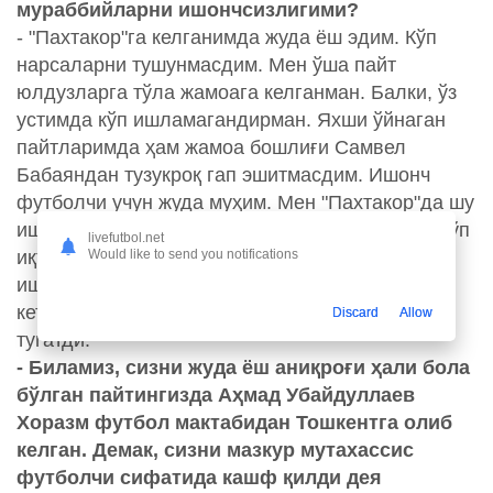
мураббийларни ишончсизлигими?
- "Пахтакор"га келганимда жуда ёш эдим. Кўп
нарсаларни тушунмасдим. Мен ўша пайт
юлдузларга тўла жамоага келганман. Балки, ўз
устимда кўп ишламагандирман. Яхши ўйнаган
пайтларимда ҳам жамоа бошлиғи Самвел
Бабаяндан тузукроқ гап эшитмасдим. Ишонч
футболчи учун жуда муҳим. Мен "Пахтакор"да шу
ишончни ҳис қилмаганман. Шу вақтгача жуда кўп
livefutbol.net
Would like to send you notifications
иқтидорли болларни кўрдим. Лекин, мураббий
ишонч билдирмагандан кейин футболдан
кетишди ёки паст савияда ўйнаб фаолиятини
Discard
Allow
тугатди.
- Биламиз, сизни жуда ёш аниқроғи ҳали бола
бўлган пайтингизда Аҳмад Убайдуллаев
Хоразм футбол мактабидан Тошкентга олиб
келган. Демак, сизни мазкур мутахассис
футболчи сифатида кашф қилди дея