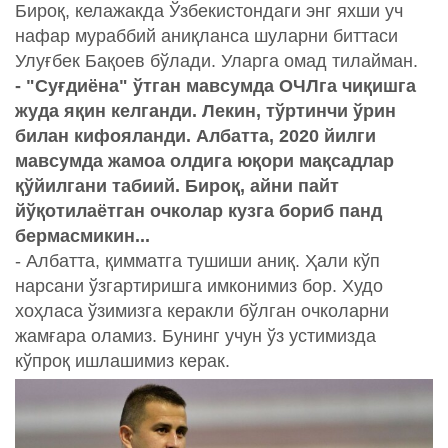
Бироқ, келажакда Ўзбекистондаги энг яхши уч
нафар мураббий аниқланса шуларни биттаси
Улуғбек Бақоев бўлади. Уларга омад тилайман.
- "Суғдиёна" ўтган мавсумда ОЧЛга чиқишга
жуда яқин келганди. Лекин, тўртинчи ўрин
билан кифояланди. Албатта, 2020 йилги
мавсумда жамоа олдига юқори мақсадлар
қўйилгани табиий. Бироқ, айни пайт
йўқотилаётган очколар кузга бориб панд
бермасмикин...
- Албатта, қимматга тушиши аниқ. Ҳали кўп
нарсани ўзгартиришга имконимиз бор. Худо
хоҳласа ўзимизга керакли бўлган очколарни
жамғара оламиз. Бунинг учун ўз устимизда
кўпроқ ишлашимиз керак.