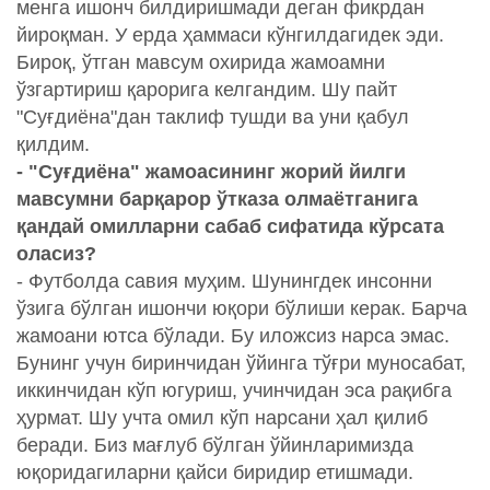
менга ишонч билдиришмади деган фикрдан
йироқман. У ерда ҳаммаси кўнгилдагидек эди.
Бироқ, ўтган мавсум охирида жамоамни
ўзгартириш қарорига келгандим. Шу пайт
"Суғдиёна"дан таклиф тушди ва уни қабул
қилдим.
- "Суғдиёна" жамоасининг жорий йилги
мавсумни барқарор ўтказа олмаётганига
қандай омилларни сабаб сифатида кўрсата
оласиз?
- Футболда савия муҳим. Шунингдек инсонни
ўзига бўлган ишончи юқори бўлиши керак. Барча
жамоани ютса бўлади. Бу иложсиз нарса эмас.
Бунинг учун биринчидан ўйинга тўғри муносабат,
иккинчидан кўп югуриш, учинчидан эса рақибга
ҳурмат. Шу учта омил кўп нарсани ҳал қилиб
беради. Биз мағлуб бўлган ўйинларимизда
юқоридагиларни қайси биридир етишмади.