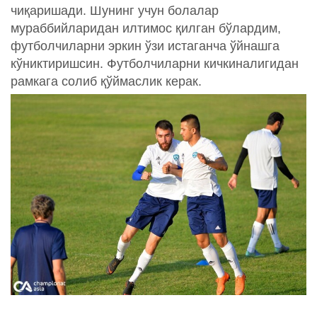
чиқаришади. Шунинг учун болалар
мураббийларидан илтимос қилган бўлардим,
футболчиларни эркин ўзи истаганча ўйнашга
кўниктиришсин. Футболчиларни кичкиналигидан
рамкага солиб қўймаслик керак.