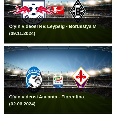
O'yin videosi RB Leypsig - Borussiya M
(09.11.2024)
O'yin videosi Atalanta - Fiorentina
(02.06.2024)