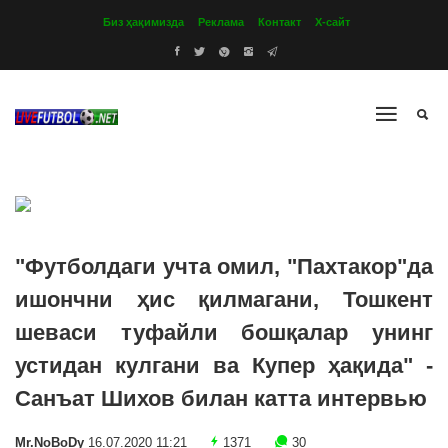
Биз ҳақимизда
Реклама
Контакт
Х-сайт
"Футболдаги учта омил, "Пахтакор"да
ишончни ҳис қилмагани, Тошкент
шеваси туфайли бошқалар унинг
устидан кулгани ва Купер ҳақида" -
Санъат Шихов билан катта интервью
Mr.NoBoDy
16.07.2020 11:21
1371
30