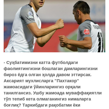
- Суҳбатимизни катта футболдаги
фаолиятингизни бошлаган дамларингизни
бироз ёдга олган ҳолда давом эттирсак.
Аксарият мухлисларга "Пахтакор"
жамоасидаги ўйинларингиз орқали
танилгансиз. Ушбу жамоада муваффақиятли
тўп тепиб кета олмаганингиз нималарга
боғлиқ? Таркибдаги рақобатми ёки