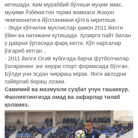
кетишади. Ким мураббий бўлиши муҳим эмас,
муҳими Ўзбекистон терма жамоаси Жаҳон
чемпионатига йўлланмани қўлга киритиши.
- Энди кўпчилик мухлислар ҳамон 2011 йилги
ўйин ва натижани кутишади. Ҳозирги пайт билан
у даврни ўртасида фарқ катта. Кўп нарсалар
ўзгариб кетган...
- 2011 йилги Осиё кубогида барча футболчилар
ўзларининг энг юқори спорт формасида бўлган.
Бўлди уни эсдан чиқариш керак. Янги авлодни
тайёрлаб бориш лозим.
Самимий ва мазмунли суҳбат учун ташаккур.
Фаолиятингизда омад ва зафарлар тилаб
қоламиз.