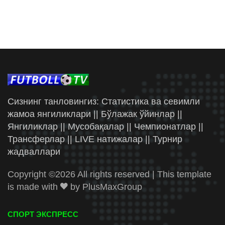
Сизнинг танловингиз: Статистика ва севимли
жамоа янгиликлари || Бўлажак ўйинлар ||
Янгиликлар || Мусобақалар || Чемпионатлар ||
Трансферлар || LIVE натижалар || Турнир
жадваллари
Copyright ©
2026 All rights reserved | This template
is made with
by
PlusMaxGroup
СПОРТ ЭКСПРЕСС