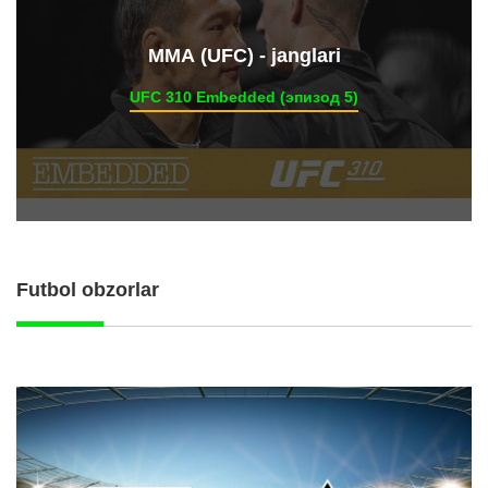
ММА (UFC) - janglari
UFC 310 Embedded (эпизод 5)
Futbol obzorlar