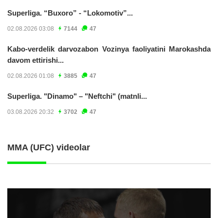
Superliga. “Buxoro” - “Lokomotiv”...
02.08.2026 03:08
7144
47
Kabo-verdelik darvozabon Vozinya faoliyatini Marokashda
davom ettirishi...
02.08.2026 01:08
3885
47
Superliga. "Dinamo" – "Neftchi" (matnli...
03.08.2026 20:32
3702
47
MMA (UFC) videolar