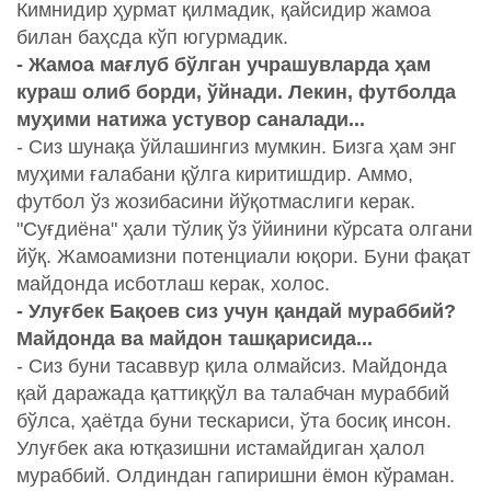
Кимнидир ҳурмат қилмадик, қайсидир жамоа
билан баҳсда кўп югурмадик.
- Жамоа мағлуб бўлган учрашувларда ҳам
кураш олиб борди, ўйнади. Лекин, футболда
муҳими натижа устувор саналади...
- Сиз шунақа ўйлашингиз мумкин. Бизга ҳам энг
муҳими ғалабани қўлга киритишдир. Аммо,
футбол ўз жозибасини йўқотмаслиги керак.
"Суғдиёна" ҳали тўлиқ ўз ўйинини кўрсата олгани
йўқ. Жамоамизни потенциали юқори. Буни фақат
майдонда исботлаш керак, холос.
- Улуғбек Бақоев сиз учун қандай мураббий?
Майдонда ва майдон ташқарисида...
- Сиз буни тасаввур қила олмайсиз. Майдонда
қай даражада қаттиққўл ва талабчан мураббий
бўлса, ҳаётда буни тескариси, ўта босиқ инсон.
Улуғбек ака ютқазишни истамайдиган ҳалол
мураббий. Олдиндан гапиришни ёмон кўраман.