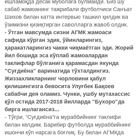
ишламоқда десак муболаға бўлмайди. Биз шу
сабаб жамоанинг тажрибали футболчиси Санъат
Шихов билан катта интервью ташкил қилдик ва
ўзимизни қизиқтирган саволларга жавоб олдик.
- Ўтган мавсумда сизни АГМК жамоаси
сафида кўрган эдик, ўйинларингиз,
ҳаракатларингиз чакки чиқмаётган эди. Жорий
йил бошида эса кўплаб жамоалардан
таклифлар бўлганига қарамасдан якунда
"Суғдиёна" варинатида тўхталдингиз.
Жиззахликларнинг чорловини қабул
қилишингизга бевосита Улуғбек Бақоев
сабабчи дея оламиз. Чунки, ушбу мутахассис
қўл остида 2017-2018 йилларда "Бухоро"да
бирга ишлагансиз...
- Тўғри, "Суғдиёна"га мураббийнинг таклифи
билан келдим. Барибир футболда мураббийнинг
ишончи кўп нарсага боғлиқ. Бу билан АГМКда