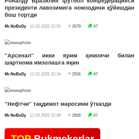
Роналду Бразилия футбол конфедерацияси
президенти лавозимига номзодини қўйишдан
бош тортди
Mr.NoBoDy
12.03.2025 23:55
2679
47
"Арсенал" икки ярим ҳимоячи билан
шартнома имзолашга яқин
Mr.NoBoDy
12.03.2025 23:24
2556
47
"Нефтчи" тақдимот маросими ўтказди
Mr.NoBoDy
12.03.2025 22:48
2808
47
TOP
Bukmekerlar