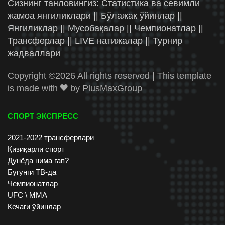
Сизнинг танловингиз: Статистика ва севимли
жамоа янгиликлари || Бўлажак ўйинлар ||
Янгиликлар || Мусобақалар || Чемпионатлар ||
Трансферлар || LIVE натижалар || Турнир
жадваллари
Copyright ©
2026 All rights reserved | This template
is made with
by
PlusMaxGroup
СПОРТ ЭКСПРЕСС
2021-2022 трансферлари
Қизиқарли спорт
Дунёда нима гап?
Бугунги ТВ-да
Чемпионатлар
UFC \ ММА
Кечаги ўйинлар