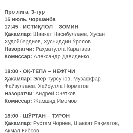
Про лига. 3-тур
15 июль, чоршанба
17:45 - ИСТИҚЛОЛ – ЗОМИН
Ҳакамлар:
Шавкат Насибуллаев, Ҳусан
Худойбердиев, Ҳусниддин Ўролов
Назоратчи:
Раҳматулла Каратаев
Комиссар:
Александр Давиденко
18:00 - ОҚ-ТЕПА – НЕФТЧИ
Ҳакамлар:
Элёр Турсунов, Музаффар
Файзуллаев, Хайрулла Норматов
Назоратчи
: Андрей Снетков
Комиссар:
Жамшид Имомов
18:00 - ШЎРТАН – ТУРОН
Ҳакамлар:
Рустам Чориев, Шавкат Раҳматов,
Акмал Ғиёсов