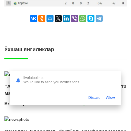
Ўхшаш янгиликлар
livefutbol.net
Would like to send you notifications
"Ал Ҳилол" "Ливерпуль" етакчисига катта
маош таклиф қилди
Discard
Allow
Mr.NoBoDy
12.03.2025 23:56
2718
47