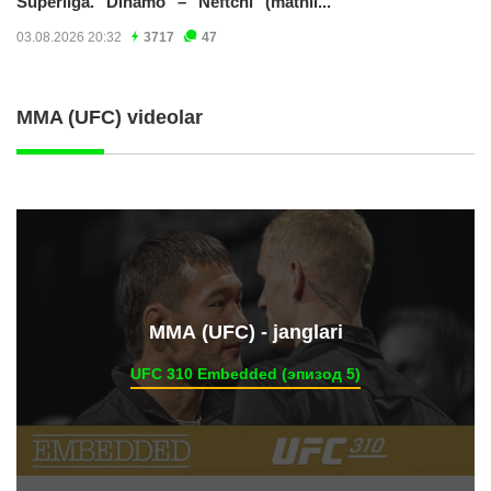
Superliga. "Dinamo" – "Neftchi" (matnli...
03.08.2026 20:32
3717
47
MMA (UFC) videolar
ММА (UFC) - janglari
UFC 310 Embedded (эпизод 5)