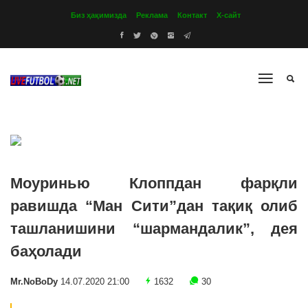
Биз ҳақимизда
Реклама
Контакт
Х-сайт
Моуринью Клоппдан фарқли
равишда “Ман Сити”дан тақиқ олиб
ташланишини “шармандалик”, дея
баҳолади
Mr.NoBoDy
14.07.2020 21:00
1632
30