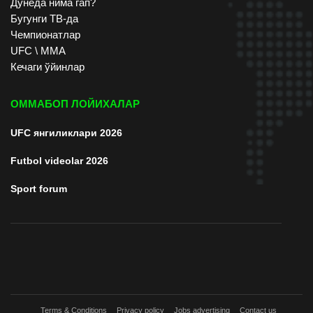
Дунёда нима гап?
Бугунги ТВ-да
Чемпионатлар
UFC \ ММА
Кечаги ўйинлар
ОММАБОП ЛОЙИХАЛАР
UFC янгиликлари 2026
Futbol videolar 2026
Sport forum
Terms & Conditions
Privacy policy
Jobs advertising
Contact us