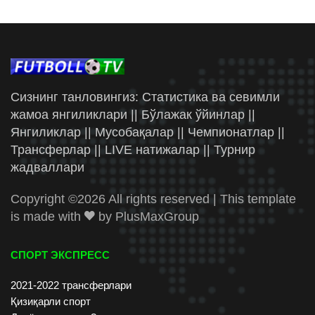
Сизнинг танловингиз: Статистика ва севимли
жамоа янгиликлари || Бўлажак ўйинлар ||
Янгиликлар || Мусобақалар || Чемпионатлар ||
Трансферлар || LIVE натижалар || Турнир
жадваллари
Copyright ©
2026 All rights reserved | This template
is made with
by
PlusMaxGroup
СПОРТ ЭКСПРЕСС
2021-2022 трансферлари
Қизиқарли спорт