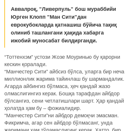
Аввалроқ, "Ливерпуль" бош мураббийи
Юрген Клопп "Ман Сити"дан
еврокубокларда қатнашиш бўйича тақиқ
олиниб ташлангани ҳақида хабарга
ижобий муносабат билдирганди.
“Тоттенхэм” устози Жозе Моуринью бу қарорни
кескин қоралади.
“Манчестер Сити” айбсиз бўлса, уларга бир неча
миллионлик жарима тайинлаш бу шармандалик.
Агарда айбингиз бўлмаса, ҳеч қандай жазо
олмаслигингиз керак. Бошқа тарафдан айбдор
бўлсангиз, сени четлатишлари шарт. Ҳар қандай
ҳолатда ҳам бу – фожиалидир.
“Манчестер Сити”ни айбдор демоқчи эмасман.
Фикримча, агар сен айбдор бўлмасанг, унда
жаримани ҳам тўламаслигинг керак. Ҳатто, бир