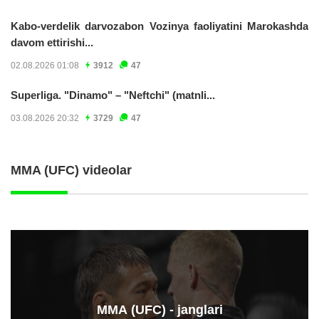
Kabo-verdelik darvozabon Vozinya faoliyatini Marokashda
davom ettirishi...
02.08.2026 01:08
3912
47
Superliga. "Dinamo" – "Neftchi" (matnli...
03.08.2026 20:32
3729
47
MMA (UFC) videolar
ММА (UFC) - janglari