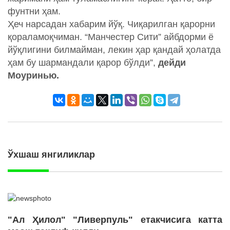
фунтни ҳам.
Ҳеч нарсадан хабарим йўқ. Чиқарилган қарорни
қораламоқчиман. “Манчестер Сити” айбдорми ё
йўқлигини билмайман, лекин ҳар қандай ҳолатда
ҳам бу шармандали қарор бўлди”,
дейди
Моуринью.
Ўхшаш янгиликлар
"Ал Ҳилол" "Ливерпуль" етакчисига катта