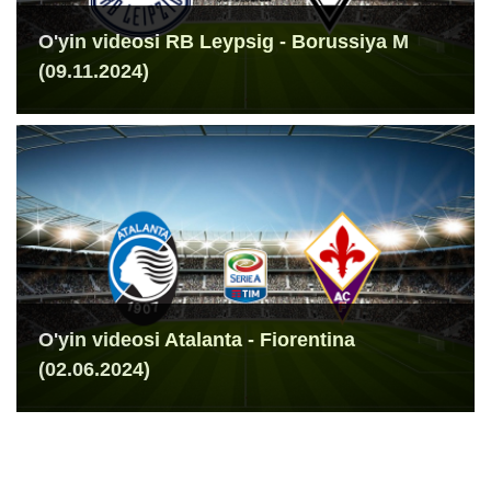
O'yin videosi RB Leypsig - Borussiya M
(09.11.2024)
O'yin videosi Atalanta - Fiorentina
(02.06.2024)