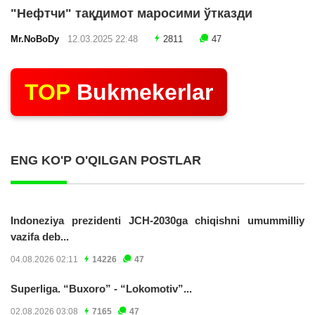
"Нефтчи" тақдимот маросими ўтказди
Mr.NoBoDy
12.03.2025 22:48
2811
47
TOP
Bukmekerlar
ENG KO'P O'QILGAN POSTLAR
Indoneziya prezidenti JCH-2030ga chiqishni umummilliy
vazifa deb...
04.08.2026 02:11
14226
47
Superliga. “Buxoro” - “Lokomotiv”...
02.08.2026 03:08
7165
47