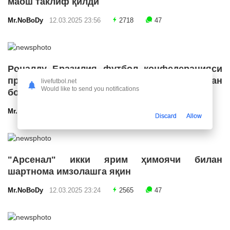
маош таклиф қилди
Mr.NoBoDy
12.03.2025 23:56
2718
47
Роналду Бразилия футбол конфедерацияси
президенти лавозимига номзодини қўйишдан
livefutbol.net
Would like to send you notifications
бош тортди
Mr.NoBoDy
12.03.2025 23:55
2685
47
Discard
Allow
"Арсенал" икки ярим ҳимоячи билан
шартнома имзолашга яқин
Mr.NoBoDy
12.03.2025 23:24
2565
47