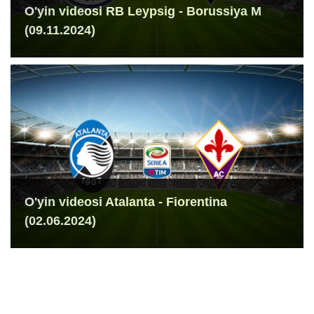
O'yin videosi RB Leypsig - Borussiya M
(09.11.2024)
O'yin videosi Atalanta - Fiorentina
(02.06.2024)