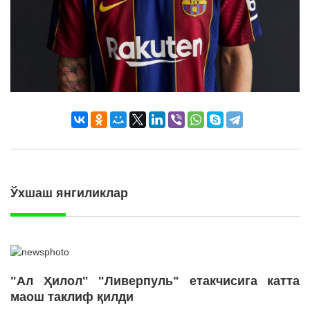
Ўхшаш янгиликлар
"Ал Ҳилол" "Ливерпуль" етакчисига катта
маош таклиф қилди