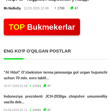
Mr.NoBoDy
12.03.2025 22:48
2799
47
TOP
Bukmekerlar
ENG KO'P O'QILGAN POSTLAR
"Al Hilol" O'zbekiston terma jamoasiga gol urgan hujumchi
uchun 70 mln. evro taklif...
28.07.2026 01:56
17321
47
Indoneziya prezidenti JCH-2030ga chiqishni umummilliy
vazifa deb...
04.08.2026 02:11
14181
47