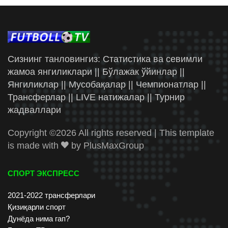
Сизнинг танловингиз: Статистика ва севимли
жамоа янгиликлари || Бўлажак ўйинлар ||
Янгиликлар || Мусобақалар || Чемпионатлар ||
Трансферлар || LIVE натижалар || Турнир
жадваллари
Copyright ©
2026 All rights reserved | This template
is made with
by
PlusMaxGroup
СПОРТ ЭКСПРЕСС
2021-2022 трансферлари
Қизиқарли спорт
Дунёда нима гап?