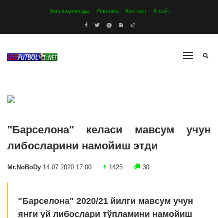
Биз ҳақимизда
Реклама
Контакт
Х-сайт
"Барселона" келаси мавсум учун
либосларини намойиш этди
Mr.NoBoDy
14.07.2020 17:00
1425
30
"Барселона" 2020/21 йилги мавсум учун
янги уй либослари тўпламини намойиш