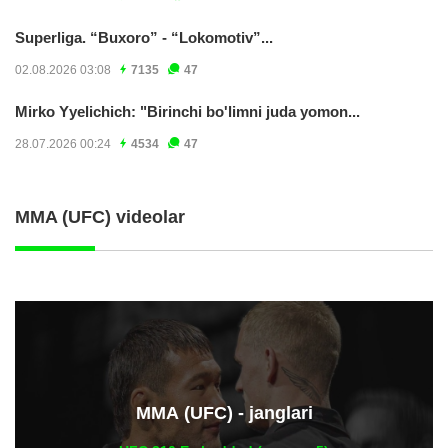
Superliga. “Buxoro” - “Lokomotiv”...
02.08.2026 03:08
7135
47
Mirko Yyelichich: "Birinchi bo'limni juda yomon...
28.07.2026 00:24
4534
47
MMA (UFC) videolar
ММА (UFC) - janglari