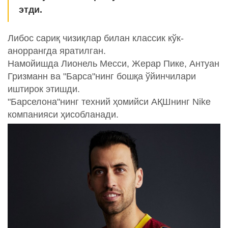
этди.
Либос сариқ чизиқлар билан классик кўк-
аноррангда яратилган.
Намойишда Лионель Месси, Жерар Пике, Антуан
Гризманн ва "Барса"нинг бошқа ўйинчилари
иштирок этишди.
"Барселона"нинг техний ҳомийси АҚШнинг Nike
компанияси ҳисобланади.