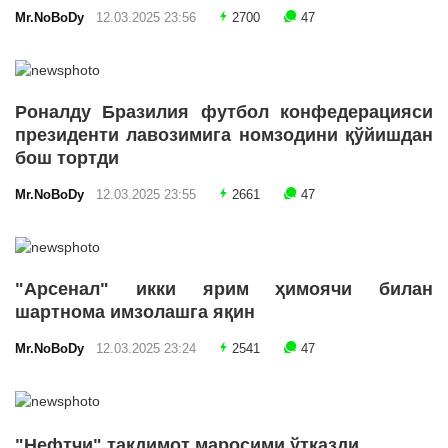
Mr.NoBoDy
12.03.2025 23:56
2700
47
Роналду Бразилия футбол конфедерацияси
президенти лавозимига номзодини қўйишдан
бош тортди
Mr.NoBoDy
12.03.2025 23:55
2661
47
"Арсенал" икки ярим ҳимоячи билан
шартнома имзолашга яқин
Mr.NoBoDy
12.03.2025 23:24
2541
47
"Нефтчи" тақдимот маросими ўтказди