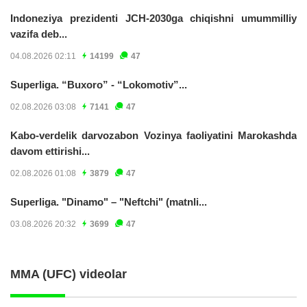
Indoneziya prezidenti JCH-2030ga chiqishni umummilliy
vazifa deb...
04.08.2026 02:11
14199
47
Superliga. “Buxoro” - “Lokomotiv”...
02.08.2026 03:08
7141
47
Kabo-verdelik darvozabon Vozinya faoliyatini Marokashda
davom ettirishi...
02.08.2026 01:08
3879
47
Superliga. "Dinamo" – "Neftchi" (matnli...
03.08.2026 20:32
3699
47
MMA (UFC) videolar