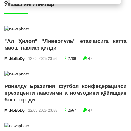
Ўхшаш янгиликлар
"Ал Ҳилол" "Ливерпуль" етакчисига катта
маош таклиф қилди
Mr.NoBoDy
12.03.2025 23:56
2709
47
Роналду Бразилия футбол конфедерацияси
президенти лавозимига номзодини қўйишдан
бош тортди
Mr.NoBoDy
12.03.2025 23:55
2667
47