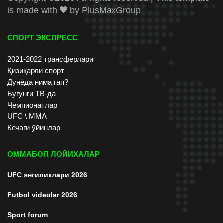
is made with
by
PlusMaxGroup
СПОРТ ЭКСПРЕСС
2021-2022 трансферлари
Қизиқарли спорт
Дунёда нима гап?
Бугунги ТВ-да
Чемпионатлар
UFC \ ММА
Кечаги ўйинлар
ОММАБОП ЛОЙИХАЛАР
UFC янгиликлари 2026
Futbol videolar 2026
Sport forum