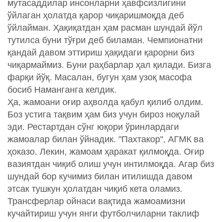
мутасаддилар инсонларни ҳавфсизлигини
ўйлаган ҳолатда қарор чиқаришмоқда деб
ўйлайман. Ҳақиқатдан ҳам расман шундай йўл
тутилса буни тўғри деб биламан. Чемпионатни
қандай давом эттириш ҳақидаги қарорни биз
чиқармаймиз. Буни раҳбарлар ҳал қилади. Бизга
фарқи йўқ. Масалан, бугун ҳам узоқ масофа
босиб Наманганга келдик.
Ҳа, жамоани оғир аҳволда қабул қилиб олдим.
Боз устига тақвим ҳам биз учун бироз ноқулай
эди. Рестартдан сўнг юқори ўринлардаги
жамоалар билан ўйнадик. "Пахтакор", АГМК ва
ҳоказо. Лекин, жамоам ҳаракат қилмоқда. Оғир
вазиятдан чиқиб олиш учун интилмоқда. Агар биз
шундай бор кучимиз билан итилишда давом
этсак тушкун ҳолатдан чиқиб кета оламиз.
Трансферлар ойнаси вақтида жамоамизни
кучайтириш учун янги футболчиларни таклиф