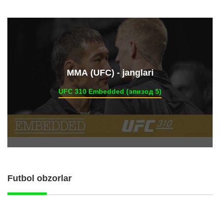
ММА (UFC) - janglari
UFC 310 Embedded (эпизод 5)
Futbol obzorlar