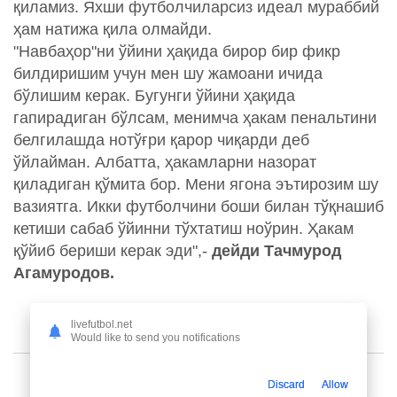
қиламиз. Яхши футболчиларсиз идеал мураббий
ҳам натижа қила олмайди.
"Навбаҳор"ни ўйини ҳақида бирор бир фикр
билдиришим учун мен шу жамоани ичида
бўлишим керак. Бугунги ўйини ҳақида
гапирадиган бўлсам, менимча ҳакам пенальтини
белгилашда нотўғри қарор чиқарди деб
ўйлайман. Албатта, ҳакамларни назорат
қиладиган қўмита бор. Мени ягона эътирозим шу
вазиятга. Икки футболчини боши билан тўқнашиб
кетиши сабаб ўйинни тўхтатиш ноўрин. Ҳакам
қўйиб бериши керак эди",-
дейди Тачмурод
Агамуродов.
livefutbol.net
Would like to send you notifications
Discard
Allow