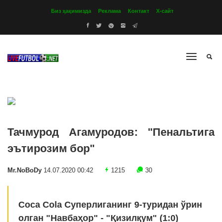
Биз ҳақимизда
Реклама
Контакт
Х-сайт
Тачмурод Агамуродов: "Пенальтига
эътирозим бор"
Mr.NoBoDy
14.07.2020 00:42
1215
30
Coca Cola Суперлиганинг 9-туридан ўрин
олган "Навбаҳор" - "Қизилқум" (1:0)