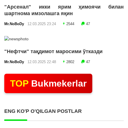
"Арсенал" икки ярим ҳимоячи билан
шартнома имзолашга яқин
Mr.NoBoDy
12.03.2025 23:24
2544
47
"Нефтчи" тақдимот маросими ўтказди
Mr.NoBoDy
12.03.2025 22:48
2802
47
TOP
Bukmekerlar
ENG KO'P O'QILGAN POSTLAR