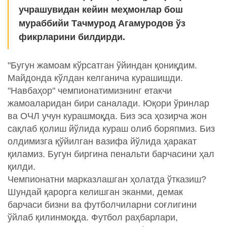
учрашувидан кейин меҳмонлар бош
мураббийи Тачмурод Агамуродов ўз
фикрларини билдирди.
"Бугун жамоам кўрсатган ўйиндан қониқдим.
Майдонда кўлдан келганича курашишди.
"Навбаҳор" чемпионатимизнинг етакчи
жамоаларидан бири саналади. Юқори ўринлар
ва ОЧЛ учун курашмоқда. Биз эса ҳозирча жон
сақлаб қолиш йўлида кураш олиб боряпмиз. Биз
олдимизга қўйилган вазифа йўлида ҳаракат
қиламиз. Бугун биргина пенальти барчасини ҳал
қилди.
Чемпионатни марказлашган ҳолатда ўтказиш?
Шундай қарорга келишган эканми, демак
барчаси бизни ва футболчиларни соғлигини
ўйлаб қилинмоқда. Футбол раҳбарлари,