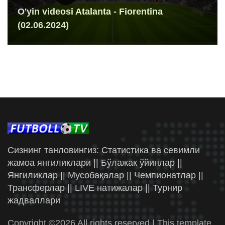
O'yin videosi Atalanta - Fiorentina
(02.06.2024)
Сизнинг танловингиз: Статистика ва севимли
жамоа янгиликлари || Бўлажак ўйинлар ||
Янгиликлар || Мусобақалар || Чемпионатлар ||
Трансферлар || LIVE натижалар || Турнир
жадваллари
Copyright ©
2026 All rights reserved | This template