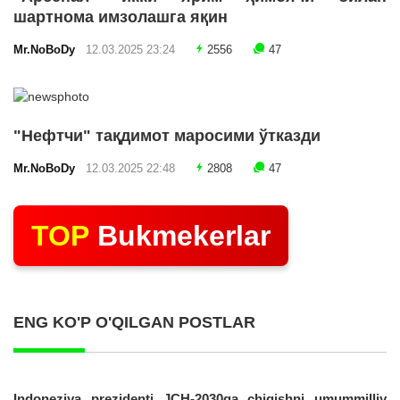
шартнома имзолашга яқин
Mr.NoBoDy
12.03.2025 23:24
2556
47
"Нефтчи" тақдимот маросими ўтказди
Mr.NoBoDy
12.03.2025 22:48
2808
47
TOP
Bukmekerlar
ENG KO'P O'QILGAN POSTLAR
Indoneziya prezidenti JCH-2030ga chiqishni umummilliy