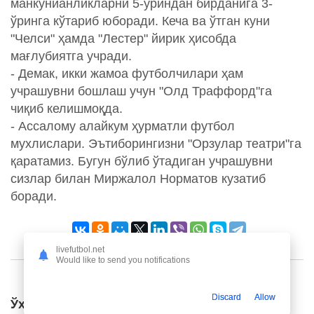
манкунианликларни 5-ўриндан бирданига 3-
ўринга кўтариб юборади. Кеча ва ўтган куни
"Челси" ҳамда "Лестер" йирик ҳисобда
мағлубиятга учради.
- Демак, икки жамоа футболчилари ҳам
учрашувни бошлаш учун "Олд Траффорд"га
чиқиб келишмоқда.
- Ассалому алайкум ҳурматли футбол
мухлислари. Эътиборингизни "Орзулар театри"га
қаратамиз. Бугун бўлиб ўтадиган учрашувни
сизлар билан Миржалол Норматов кузатиб
боради.
livefutbol.net
Would like to send you notifications
Discard
Allow
Ўхшаш янгиликлар