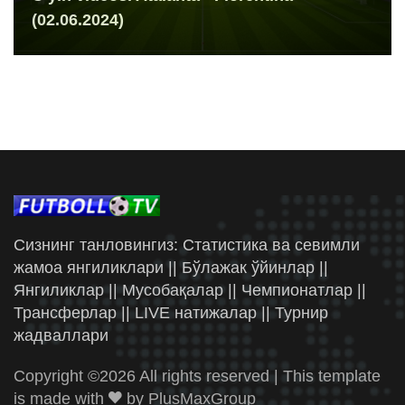
(02.06.2024)
Сизнинг танловингиз: Статистика ва севимли
жамоа янгиликлари || Бўлажак ўйинлар ||
Янгиликлар || Мусобақалар || Чемпионатлар ||
Трансферлар || LIVE натижалар || Турнир
жадваллари
Copyright ©
2026 All rights reserved | This template
is made with
by
PlusMaxGroup