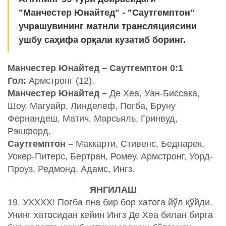
"Манчестер Юнайтед" - "Саутгемптон"
учрашувининг матнли трансляциясини
ушбу саҳифа орқали кузатиб боринг.
Манчестер Юнайтед – Саутгемптон 0:1
Гол:
Армстронг (12).
Манчестер Юнайтед –
Де Хеа, Уан-Биссака,
Шоу, Магуайр, Линделеф, Погба, Бруну
Фернандеш, Матич, Марсьяль, Гринвуд,
Рэшфорд.
Саутгемптон –
Маккарти, Стивенс, Беднарек,
Уокер-Питерс, Бертран, Ромеу, Армстронг, Уорд-
Проуз, Редмонд, Адамс, Ингз.
ЯНГИЛАШ
19. УХХХХ! Погба яна бир бор хатога йўл қўйди.
Унинг хатосидан кейин Ингз Де Хеа билан бирга