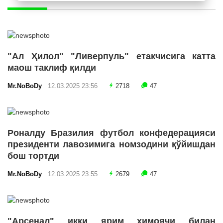
"Ал Ҳилол" "Ливерпуль" етакчисига катта
маош таклиф қилди
Mr.NoBoDy
12.03.2025 23:56
2718
47
Роналду Бразилия футбол конфедерацияси
президенти лавозимига номзодини қўйишдан
бош тортди
Mr.NoBoDy
12.03.2025 23:55
2679
47
"Арсенал" икки ярим ҳимоячи билан