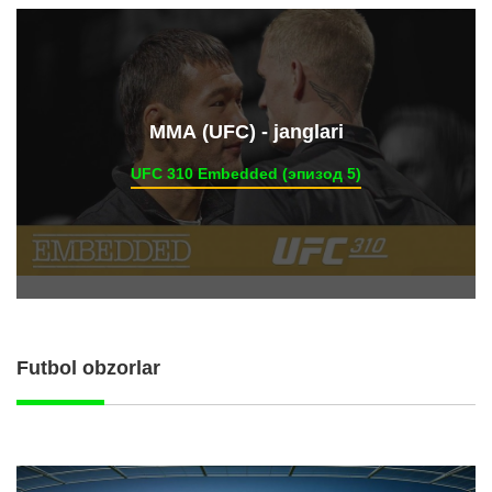
ММА (UFC) - janglari
UFC 310 Embedded (эпизод 5)
Futbol obzorlar