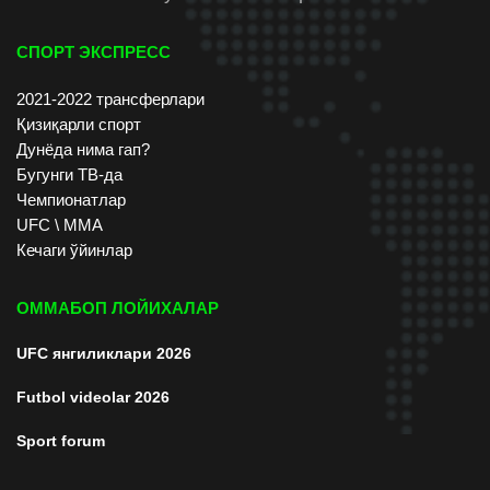
СПОРТ ЭКСПРЕСС
2021-2022 трансферлари
Қизиқарли спорт
Дунёда нима гап?
Бугунги ТВ-да
Чемпионатлар
UFC \ ММА
Кечаги ўйинлар
ОММАБОП ЛОЙИХАЛАР
UFC янгиликлари 2026
Futbol videolar 2026
Sport forum