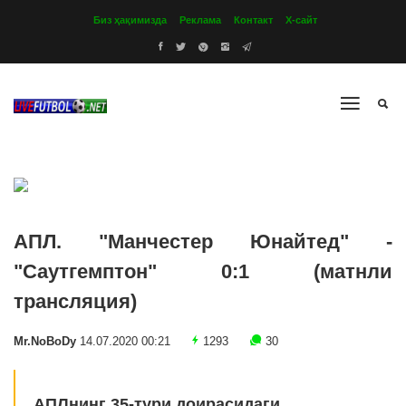
Биз ҳақимизда
Реклама
Контакт
Х-сайт
АПЛ. "Манчестер Юнайтед" -
"Саутгемптон" 0:1 (матнли
трансляция)
Mr.NoBoDy
14.07.2020 00:21
1293
30
АПЛнинг 35-тури доирасидаги