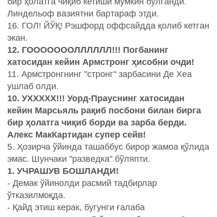
бир ҳолатга чиқиб кетиши мумкин бўлганди.
Линдельоф вазиятни бартараф этди.
16. ГОЛ! ЙЎҚ! Рэшфорд оффсайдда қолиб кетган
экан.
12. ГОООООООЛЛЛЛЛЛ!!! Погбанинг
хатосидан кейин Армстронг ҳисобни очди!
11. Армстронгнинг "стронг" зарбасини Де Хеа
ушлаб олди.
10. УХХХХХ!!! Уорд-Прауснинг хатосидан
кейин Марсьяль рақиб посбони билан бирга
бир ҳолатга чиқиб борди ва зарба берди.
Алекс МакКартидан супер сейв!
5. Ҳозирча ўйинда ташаббус бирор жамоа қўлида
эмас. Шунчаки "разведка" бўляпти.
1. УЧРАШУВ БОШЛАНДИ!
- Демак ўйинолди расмий тадбирлар
ўтказилмоқда.
- Қайд этиш керак, бугунги ғалаба