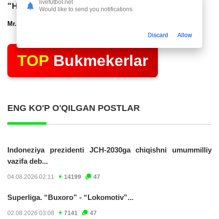
livefutbol.net
"Нефтчи" тақдимот маросими ўтказди
Would like to send you notifications
Mr.NoBoDy
12.03.2025 22:48
2802
47
Discard
Allow
TOP
Bukmekerlar
ENG KO'P O'QILGAN POSTLAR
Indoneziya prezidenti JCH-2030ga chiqishni umummilliy
vazifa deb...
04.08.2026 02:11
14199
47
Superliga. “Buxoro” - “Lokomotiv”...
02.08.2026 03:08
7141
47