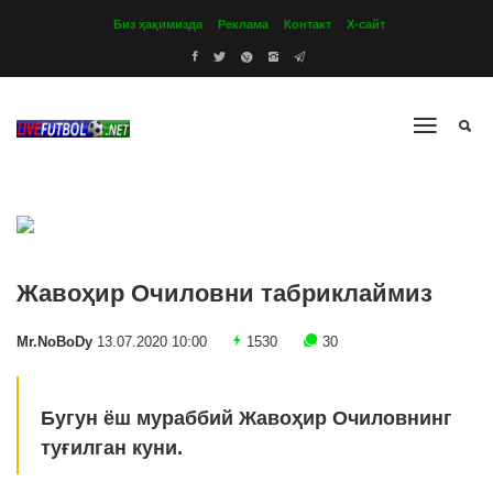
Биз ҳақимизда
Реклама
Контакт
Х-сайт
Жавоҳир Очиловни табриклаймиз
Mr.NoBoDy
13.07.2020 10:00
1530
30
Бугун ёш мураббий Жавоҳир Очиловнинг
туғилган куни.