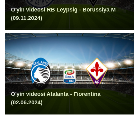
O'yin videosi RB Leypsig - Borussiya M
(09.11.2024)
O'yin videosi Atalanta - Fiorentina
(02.06.2024)