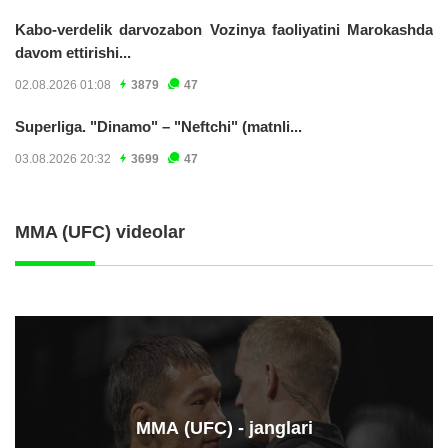
Kabo-verdelik darvozabon Vozinya faoliyatini Marokashda
davom ettirishi...
02.08.2026 01:08
3879
47
Superliga. "Dinamo" – "Neftchi" (matnli...
03.08.2026 20:32
3699
47
MMA (UFC) videolar
ММА (UFC) - janglari