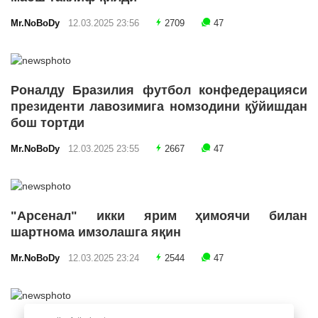
Mr.NoBoDy
12.03.2025 23:56
2709
47
Роналду Бразилия футбол конфедерацияси
президенти лавозимига номзодини қўйишдан
бош тортди
Mr.NoBoDy
12.03.2025 23:55
2667
47
"Арсенал" икки ярим ҳимоячи билан
шартнома имзолашга яқин
Mr.NoBoDy
12.03.2025 23:24
2544
47