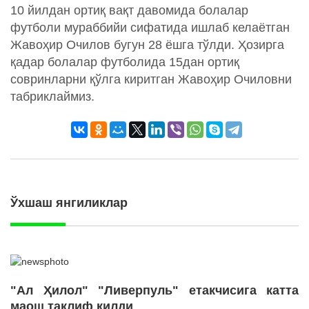
10 йилдан ортиқ вақт давомида болалар
футболи мураббийи сифатида ишлаб келаётган
Жавоҳир Очилов бугун 28 ёшга тўлди. Ҳозирга
қадар болалар футболида 15дан ортиқ
совринларни қўлга киритган Жавоҳир Очиловни
табриклаймиз.
Ўхшаш янгиликлар
"Ал Ҳилол" "Ливерпуль" етакчисига катта
маош таклиф қилди