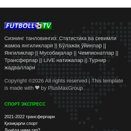
Сизнинг танловингиз: Статистика ва севимли
жамоа янгиликлари || Бўлажак ўйинлар ||
Янгиликлар || Мусобақалар || Чемпионатлар ||
Трансферлар || LIVE натижалар || Турнир
жадваллари
Copyright ©
2026 All rights reserved | This template
is made with
by
PlusMaxGroup
СПОРТ ЭКСПРЕСС
2021-2022 трансферлари
Қизиқарли спорт
Дунёда нима гап?