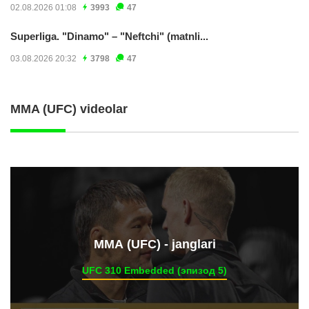
02.08.2026 01:08
3993
47
Superliga. "Dinamo" – "Neftchi" (matnli...
03.08.2026 20:32
3798
47
MMA (UFC) videolar
ММА (UFC) - janglari
UFC 310 Embedded (эпизод 5)