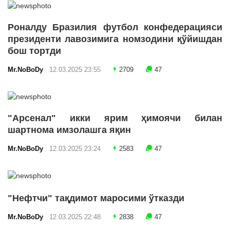
Роналду Бразилия футбол конфедерацияси
президенти лавозимига номзодини қўйишдан
бош тортди
Mr.NoBoDy
12.03.2025 23:55
2709
47
"Арсенал" икки ярим ҳимоячи билан
шартнома имзолашга яқин
Mr.NoBoDy
12.03.2025 23:24
2583
47
"Нефтчи" тақдимот маросими ўтказди
Mr.NoBoDy
12.03.2025 22:48
2838
47