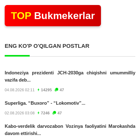
TOP
Bukmekerlar
ENG KO'P O'QILGAN POSTLAR
Indoneziya prezidenti JCH-2030ga chiqishni umummilliy
vazifa deb...
04.08.2026 02:11
14295
47
Superliga. “Buxoro” - “Lokomotiv”...
02.08.2026 03:08
7246
47
Kabo-verdelik darvozabon Vozinya faoliyatini Marokashda
davom ettirishi...