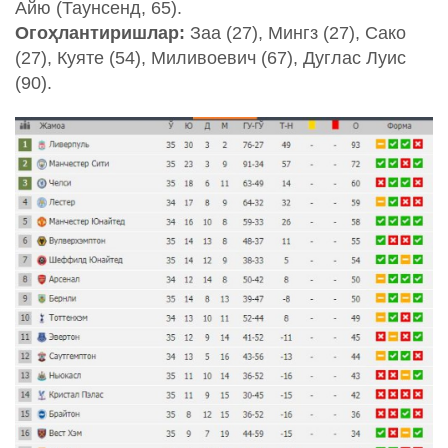
Айю (Таунсенд, 65).
Огоҳлантиришлар:
Заа (27), Мингз (27), Сако
(27), Куяте (54), Миливоевич (67), Дуглас Луис
(90).