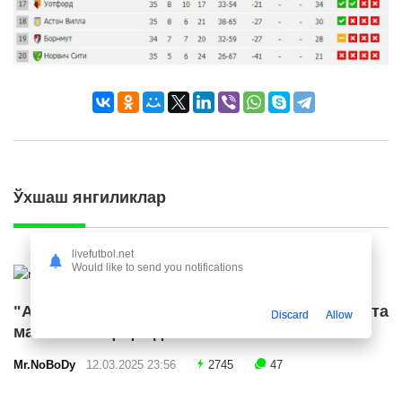
Ўхшаш янгиликлар
livefutbol.net
Would like to send you notifications
"Ал Ҳилол" "Ливерпуль" етакчисига катта
Discard
Allow
маош таклиф қилди
Mr.NoBoDy
12.03.2025 23:56
2745
47