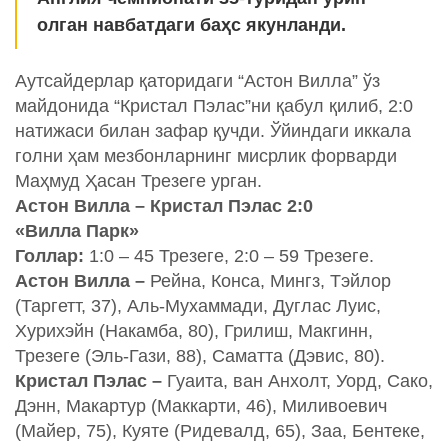
олган навбатдаги баҳс якунланди.
Аутсайдерлар қаторидаги “Астон Вилла” ўз
майдонида “Кристал Пэлас”ни қабул қилиб, 2:0
натижаси билан зафар қучди. Ўйиндаги иккала
голни ҳам мезбонларнинг мисрлик форварди
Маҳмуд Ҳасан Трезеге урган.
Астон Вилла – Кристал Пэлас 2:0
«Вилла Парк»
Голлар:
1:0 – 45 Трезеге, 2:0 – 59 Трезеге.
Астон Вилла –
Рейна, Конса, Мингз, Тэйлор
(Таргетт, 37), Аль-Мухаммади, Дуглас Луис,
Хурихэйн (Накамба, 80), Грилиш, Макгинн,
Трезеге (Эль-Гази, 88), Саматта (Дэвис, 80).
Кристал Пэлас –
Гуаита, ван Анхолт, Уорд, Сако,
Дэнн, Макартур (Маккарти, 46), Миливоевич
(Майер, 75), Куяте (Ридевалд, 65), Заа, Бентеке,