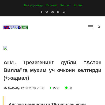
Биз ҳақимизда
Реклама
Контакт
Х-сайт
АПЛ. Трезегенинг дубли “Астон
Вилла”га муҳим уч очкони келтирди
(+жадвал)
Mr.NoBoDy
12.07.2020 21:00
1560
30
Англия чемпионати 35-туридан ўрин