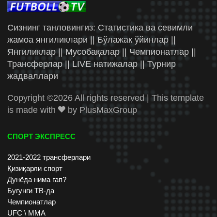
Сизнинг танловингиз: Статистика ва севимли
жамоа янгиликлари || Бўлажак ўйинлар ||
Янгиликлар || Мусобақалар || Чемпионатлар ||
Трансферлар || LIVE натижалар || Турнир
жадваллари
Copyright ©
2026 All rights reserved | This template
is made with
by
PlusMaxGroup
СПОРТ ЭКСПРЕСС
2021-2022 трансферлари
Қизиқарли спорт
Дунёда нима гап?
Бугунги ТВ-да
Чемпионатлар
UFC \ ММА