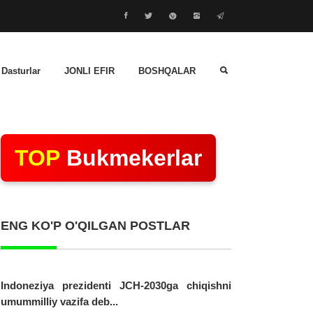
 Dasturlar
JONLI EFIR
BOSHQALAR
TOP
Bukmekerlar
ENG KO'P O'QILGAN POSTLAR
Indoneziya prezidenti JCH-2030ga chiqishni
umummilliy vazifa deb...