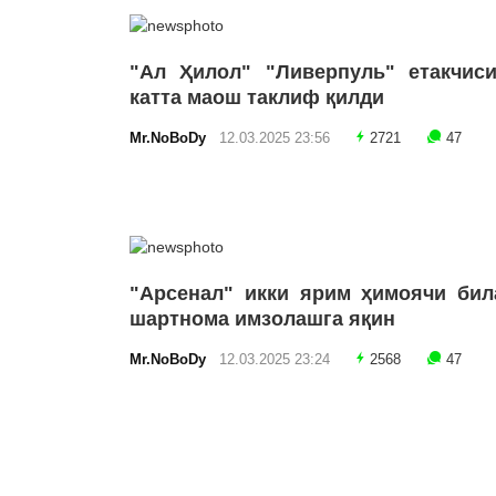
"Ал Ҳилол" "Ливерпуль" етакчиси
катта маош таклиф қилди
Mr.NoBoDy
12.03.2025 23:56
2721
47
"Арсенал" икки ярим ҳимоячи бил
шартнома имзолашга яқин
Mr.NoBoDy
12.03.2025 23:24
2568
47