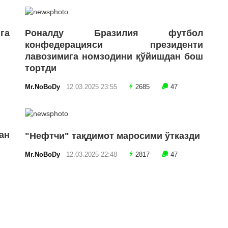
га
Роналду Бразилия футбол
конфедерацияси президенти
лавозимига номзодини қўйишдан бош
тортди
Mr.NoBoDy
12.03.2025 23:55
2685
47
ан
"Нефтчи" тақдимот маросими ўтказди
Mr.NoBoDy
12.03.2025 22:48
2817
47