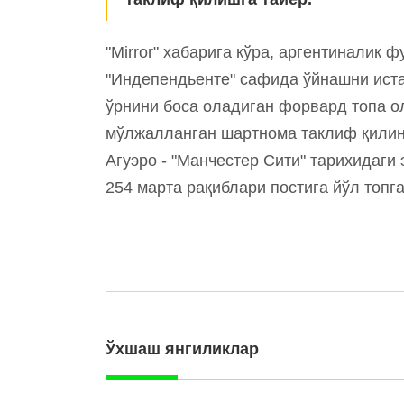
"Mirror" хабарига кўра, аргентиналик 
"Индепендьенте" сафида ўйнашни иста
ўрнини боса оладиган форвард топа о
мўлжалланган шартнома таклиф қилин
Агуэро - "Манчестер Сити" тарихидаги
254 марта рақиблари постига йўл топга
Ўхшаш янгиликлар