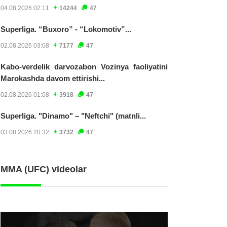
04.08.2026 02:11
14244
47
Superliga. “Buxoro” - “Lokomotiv”...
02.08.2026 03:08
7177
47
Kabo-verdelik darvozabon Vozinya faoliyatini
Marokashda davom ettirishi...
02.08.2026 01:08
3918
47
Superliga. "Dinamo" – "Neftchi" (matnli...
03.08.2026 20:32
3732
47
MMA (UFC) videolar