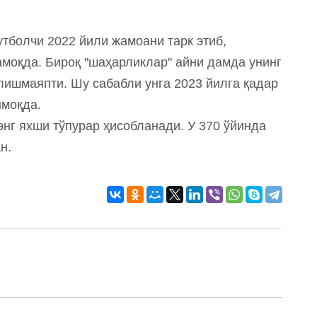
футболчи 2022 йили жамоани тарк этиб,
моқда. Бироқ "шаҳарликлар" айни дамда унинг
лишмаяпти. Шу сабабли унга 2023 йилга қадар
моқда.
 энг яхши тўпурар ҳисобланади. У 370 ўйинда
н.