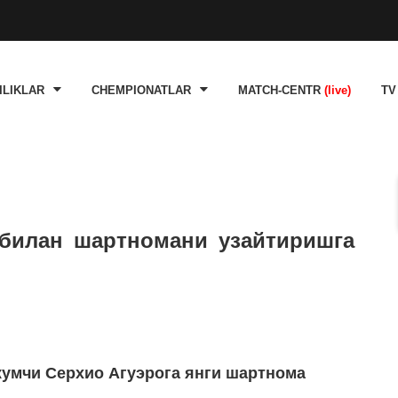
ILIKLAR
CHEMPIONATLAR
MATCH-CENTR
(live)
TV
 билан шартномани узайтиришга
жумчи Серхио Агуэрога янги шартнома