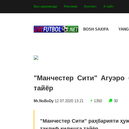
Биз ҳақимизда
Реклама
Контакт
Х-сайт
BOSH SAXIFA
YANG
"Манчестер Сити" Агуэро
тайёр
Mr.NoBoDy
12.07.2020 13:21
1350
30
"Манчестер Сити" раҳбарияти ҳу
таклиф қилишга тайёр.