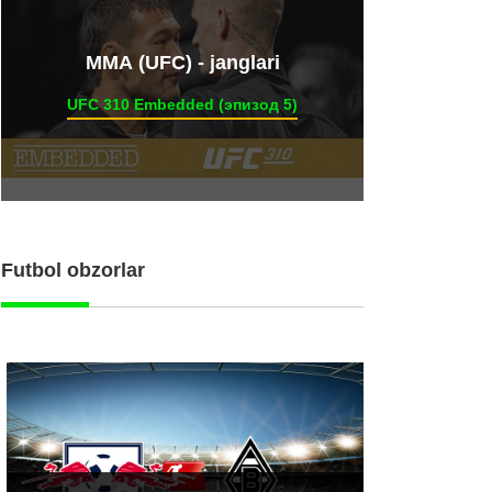
ММА (UFC) - janglari
UFC 310 Embedded (эпизод 5)
Futbol obzorlar