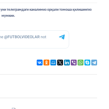
са уни телеграмдаги каналимиз орқали томоша қилишингиз
мумкин.