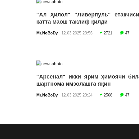
"Ал Ҳилол" "Ливерпуль" етакчиси
катта маош таклиф қилди
Mr.NoBoDy
12.03.2025 23:56
2721
47
"Арсенал" икки ярим ҳимоячи бил
шартнома имзолашга яқин
Mr.NoBoDy
12.03.2025 23:24
2568
47