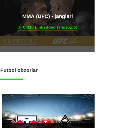
ММА (UFC) - janglari
UFC 310 Embedded (эпизод 5)
Futbol obzorlar