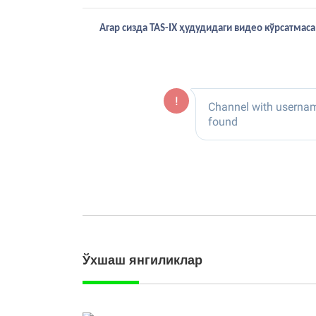
Агар сизда TAS-IX ҳудудидаги видео кўрсатма
Ўхшаш янгиликлар