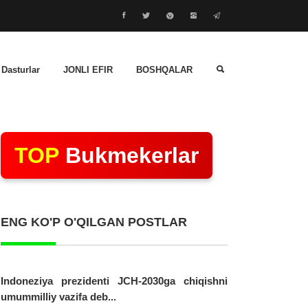
 Dasturlar
JONLI EFIR
BOSHQALAR
TOP
Bukmekerlar
ENG KO'P O'QILGAN POSTLAR
Indoneziya prezidenti JCH-2030ga chiqishni
umummilliy vazifa deb...