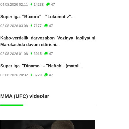
04.08.2026 02:11
14238
47
Superliga. “Buxoro” - “Lokomotiv”...
02.08.2026 03:08
7177
47
Kabo-verdelik darvozabon Vozinya faoliyatini
Marokashda davom ettirishi...
02.08.2026 01:08
3915
47
Superliga. "Dinamo" – "Neftchi" (matnli...
03.08.2026 20:32
3729
47
MMA (UFC) videolar