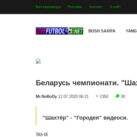
Биз ҳақимизда
Реклама
Контакт
Х-сайт
BOSH SAXIFA
YANG
Беларусь чемпионати. "Шах
Mr.NoBoDy
12.07.2020 06:21
1350
30
"Шахтёр" - "Городея" видеоси.
TAS-IX