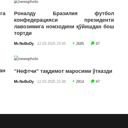
га
Роналду Бразилия футбол
конфедерацияси президенти
лавозимига номзодини қўйишдан бош
тортди
Mr.NoBoDy
12.03.2025 23:55
2685
47
ан
"Нефтчи" тақдимот маросими ўтказди
Mr.NoBoDy
12.03.2025 22:48
2814
47