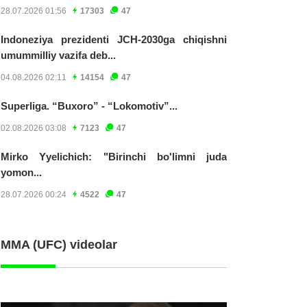
28.07.2026 01:56
17303
47
Indoneziya prezidenti JCH-2030ga chiqishni
umummilliy vazifa deb...
04.08.2026 02:11
14154
47
Superliga. “Buxoro” - “Lokomotiv”...
02.08.2026 03:08
7123
47
Mirko Yyelichich: "Birinchi bo'limni juda
yomon...
28.07.2026 00:24
4522
47
MMA (UFC) videolar