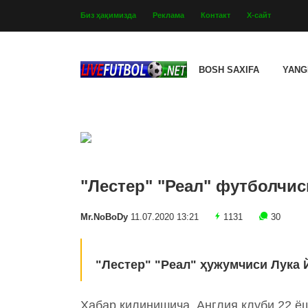
Биз ҳақимизда
Реклама
Контакт
Х-сайт
BOSH SAXIFA
YANG
"Лестер" "Реал" футболчис
Mr.NoBoDy
11.07.2020 13:21
1131
30
"Лестер" "Реал" ҳужумчиси Лука 
Хабар қилинишича, Англия клуби 22 ё