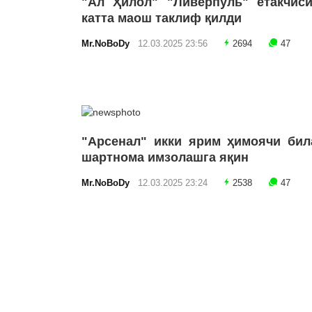
"Ал Ҳилол" "Ливерпуль" етакчиси
катта маош таклиф қилди
Mr.NoBoDy
12.03.2025 23:56
2694
47
"Арсенал" икки ярим ҳимоячи бил
шартнома имзолашга яқин
Mr.NoBoDy
12.03.2025 23:24
2538
47