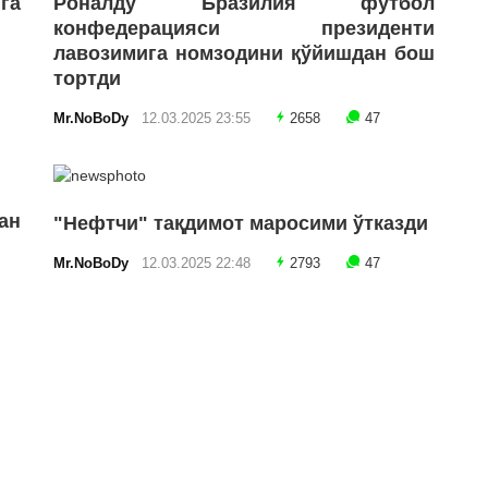
га
Роналду Бразилия футбол
конфедерацияси президенти
лавозимига номзодини қўйишдан бош
тортди
Mr.NoBoDy
12.03.2025 23:55
2658
47
ан
"Нефтчи" тақдимот маросими ўтказди
Mr.NoBoDy
12.03.2025 22:48
2793
47