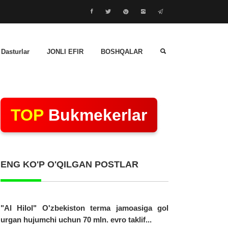
 Dasturlar
JONLI EFIR
BOSHQALAR
TOP
Bukmekerlar
ENG KO'P O'QILGAN POSTLAR
"Al Hilol" O'zbekiston terma jamoasiga gol
urgan hujumchi uchun 70 mln. evro taklif...