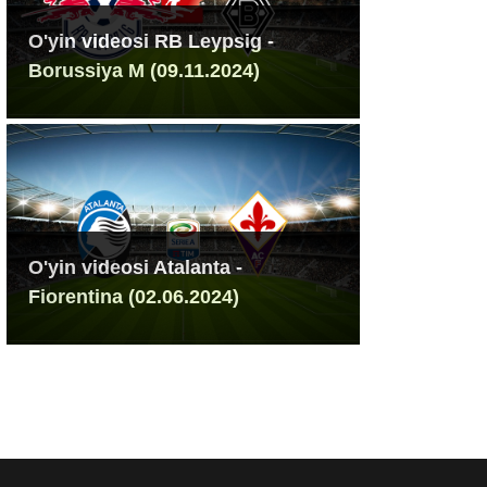
O'yin videosi RB Leypsig -
Borussiya M (09.11.2024)
O'yin videosi Atalanta -
Fiorentina (02.06.2024)