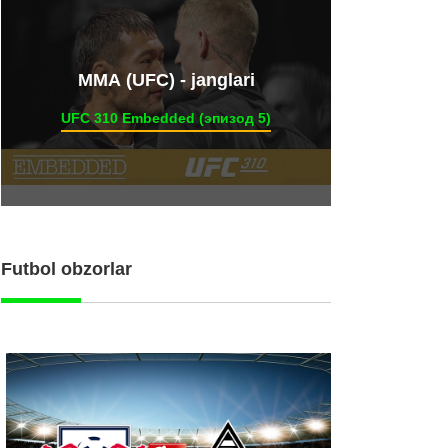
ММА (UFC) - janglari
UFC 310 Embedded (эпизод 5)
Futbol obzorlar