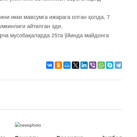
ини икки мавсумга ижарага олган ҳолда, 7
мкинлиги айтилган эди.
рча мусобақаларда 25та ўйинда майдонга