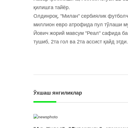
қилишга тайёр.
Олдинроқ, "Милан" сербиялик футболч
миллион евро атрофида пул тўлаши му
Йович жорий мавсум "Реал" сафида ба
тушиб, 2та гол ва 2та ассист қайд этди.
Ўхшаш янгиликлар