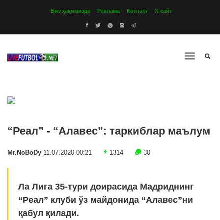
Биз ҳақимизда
Реклама
Контакт
Х-сайт
“Реал” - “Алавес”: таркиблар маълум
Mr.NoBoDy
11.07.2020 00:21
1314
30
Ла Лига 35-тури доирасида Мадриднинг
“Реал” клуби ўз майдонида “Алавес”ни
қабул қилади.