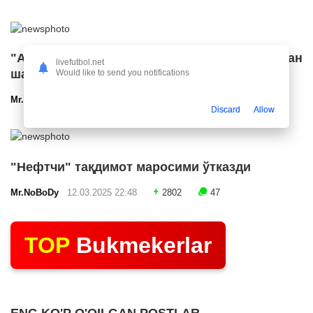
"Арсенал" икки ярим ҳимоячи билан
livefutbol.net
шартнома имзолашга яқин
Would like to send you notifications
Mr.NoBoDy
12.03.2025 23:24
2544
47
Discard
Allow
"Нефтчи" тақдимот маросими ўтказди
Mr.NoBoDy
12.03.2025 22:48
2802
47
TOP
Bukmekerlar
ENG KO'P O'QILGAN POSTLAR