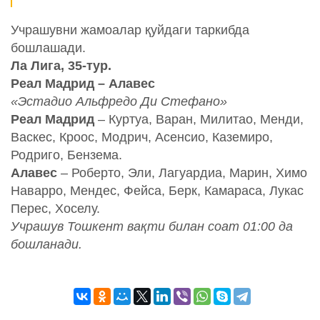
Учрашувни жамоалар қуйдаги таркибда
бошлашади.
Ла Лига, 35-тур.
Реал Мадрид – Алавес
«Эстадио Альфредо Ди Стефано»
Реал
Мадрид
– Куртуа, Варан, Милитао, Менди,
Васкес, Кроос, Модрич, Асенсио, Каземиро,
Родриго, Бензема.
Алавес
– Роберто, Эли, Лагуардиа, Марин, Химо
Наварро, Мендес, Фейса, Берк, Камараса, Лукас
Перес, Хоселу.
Учрашув Тошкент вақти билан соат 01:00 да
бошланади.