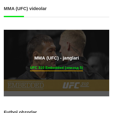
MMA (UFC) videolar
ММА (UFC) - janglari
UFC 310 Embedded (эпизод 5)
Futbol obzorlar