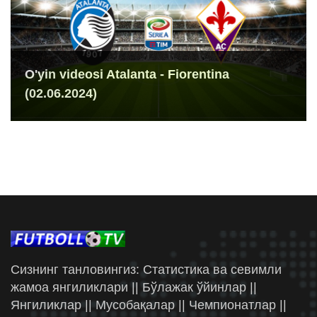
O'yin videosi Atalanta - Fiorentina
(02.06.2024)
Сизнинг танловингиз: Статистика ва севимли
жамоа янгиликлари || Бўлажак ўйинлар ||
Янгиликлар || Мусобақалар || Чемпионатлар ||