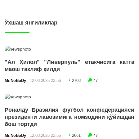
Ўхшаш янгиликлар
"Ал Ҳилол" "Ливерпуль" етакчисига катта
маош таклиф қилди
Mr.NoBoDy
12.03.2025 23:56
2703
47
Роналду Бразилия футбол конфедерацияси
президенти лавозимига номзодини қўйишдан
бош тортди
Mr.NoBoDy
12.03.2025 23:55
2661
47