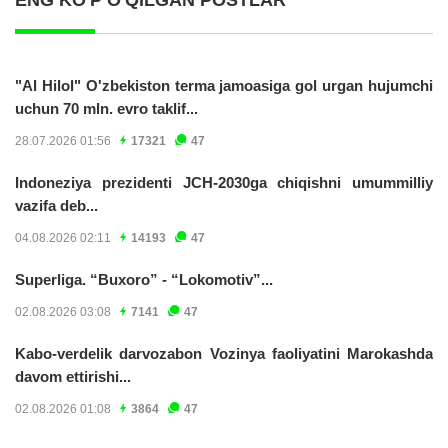
"Al Hilol" O'zbekiston terma jamoasiga gol urgan hujumchi
uchun 70 mln. evro taklif...
28.07.2026 01:56
17321
47
Indoneziya prezidenti JCH-2030ga chiqishni umummilliy
vazifa deb...
04.08.2026 02:11
14193
47
Superliga. “Buxoro” - “Lokomotiv”...
02.08.2026 03:08
7141
47
Kabo-verdelik darvozabon Vozinya faoliyatini Marokashda
davom ettirishi...
02.08.2026 01:08
3864
47