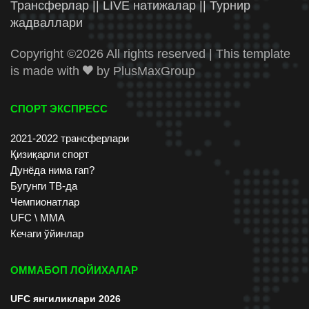
Трансферлар || LIVE натижалар || Турнир
жадваллари
Copyright ©
2026 All rights reserved | This template
is made with
by
PlusMaxGroup
СПОРТ ЭКСПРЕСС
2021-2022 трансферлари
Қизиқарли спорт
Дунёда нима гап?
Бугунги ТВ-да
Чемпионатлар
UFC \ ММА
Кечаги ўйинлар
ОММАБОП ЛОЙИХАЛАР
UFC янгиликлари 2026