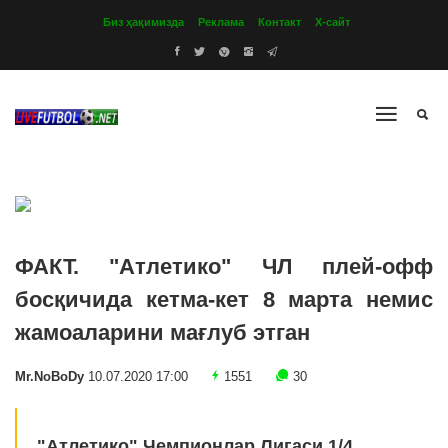
Биз ҳақимизда
Реклама
Контакт
Х-сайт
ФАКТ. "Атлетико" ЧЛ плей-офф
босқичида кетма-кет 8 марта немис
жамоаларини мағлуб этган
Mr.NoBoDy
10.07.2020 17:00
1551
30
"Атлетико" Чемпионлар Лигаси 1/4