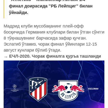
финал доирасида "РБ Лейпциг" билан
ўйнайди.
Мадрид клуби мусобақанинг плей-офф
босқичида Германия клублари билан ўтган сўнгги
8 тўқнашувнинг барчасида зафар қучган.
Эслатиб ўтамиз, чорак финал ўйинлари 12-15
август кунлари бўлиб ўтади.
→ ЕЧЛ-2020. Чорак финалга қуръа ташланди