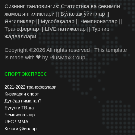
Сизнинг танловингиз: Статистика ва севимли
жамоа янгиликлари || Бўлажак ўйинлар ||
Янгиликлар || Мусобақалар || Чемпионатлар ||
Трансферлар || LIVE натижалар || Турнир
жадваллари
Copyright ©
2026 All rights reserved | This template
is made with
by
PlusMaxGroup
СПОРТ ЭКСПРЕСС
2021-2022 трансферлари
Қизиқарли спорт
Дунёда нима гап?
Бугунги ТВ-да
Чемпионатлар
UFC \ ММА
Кечаги ўйинлар