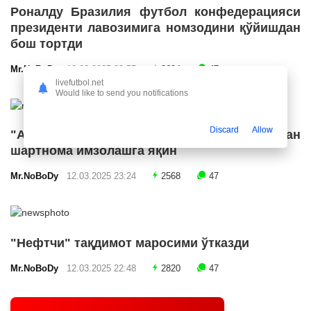
Роналду Бразилия футбол конфедерацияси
президенти лавозимига номзодини қўйишдан
бош тортди
Mr.NoBoDy
12.03.2025 23:55
2694
47
livefutbol.net
Would like to send you notifications
Discard
Allow
"Арсенал" икки ярим ҳимоячи билан
шартнома имзолашга яқин
Mr.NoBoDy
12.03.2025 23:24
2568
47
"Нефтчи" тақдимот маросими ўтказди
Mr.NoBoDy
12.03.2025 22:48
2820
47