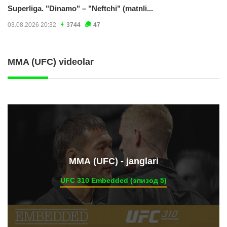
Superliga. "Dinamo" – "Neftchi" (matnli...
03.08.2026 20:32
3744
47
MMA (UFC) videolar
ММА (UFC) - janglari
UFC 310 Embedded (эпизод 5)