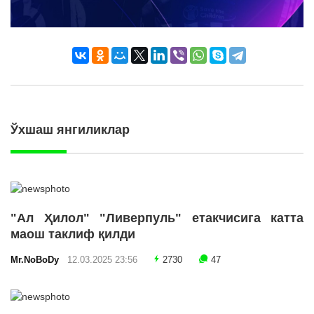
Ўхшаш янгиликлар
"Ал Ҳилол" "Ливерпуль" етакчисига катта
маош таклиф қилди
Mr.NoBoDy
12.03.2025 23:56
2730
47