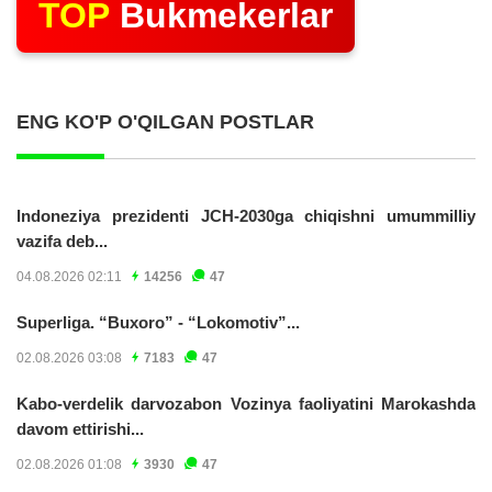
TOP
Bukmekerlar
ENG KO'P O'QILGAN POSTLAR
Indoneziya prezidenti JCH-2030ga chiqishni umummilliy
vazifa deb...
04.08.2026 02:11
14256
47
Superliga. “Buxoro” - “Lokomotiv”...
02.08.2026 03:08
7183
47
Kabo-verdelik darvozabon Vozinya faoliyatini Marokashda
davom ettirishi...
02.08.2026 01:08
3930
47