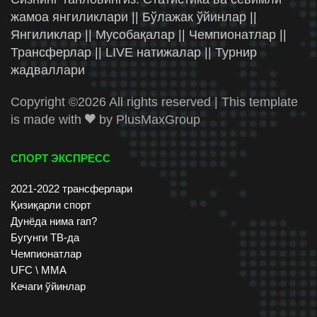
жамоа янгиликлари || Бўлажак ўйинлар ||
Янгиликлар || Мусобақалар || Чемпионатлар ||
Трансферлар || LIVE натижалар || Турнир
жадваллари
Copyright ©
2026 All rights reserved | This template
is made with
by
PlusMaxGroup
СПОРТ ЭКСПРЕСС
2021-2022 трансферлари
Қизиқарли спорт
Дунёда нима гап?
Бугунги ТВ-да
Чемпионатлар
UFC \ ММА
Кечаги ўйинлар