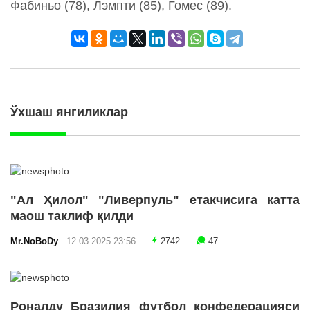
Фабиньо (78), Лэмпти (85), Гомес (89).
Ўхшаш янгиликлар
"Ал Ҳилол" "Ливерпуль" етакчисига катта
маош таклиф қилди
Mr.NoBoDy
12.03.2025 23:56
2742
47
Роналду Бразилия футбол конфедерацияси