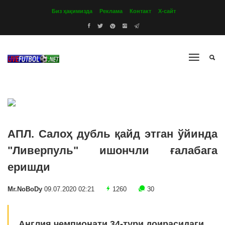
Биз ҳақимизда
Реклама
Контакт
Х-сайт
АПЛ. Салоҳ дубль қайд этган ўйинда
"Ливерпуль" ишончли ғалабага
еришди
Mr.NoBoDy
09.07.2020 02:21
1260
30
Англия чемпионати 34-тури доирасидаги