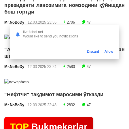
президенти лавозимига номзодини қўйишдан
бош тортди
Mr.NoBoDy
12.03.2025 23:55
2706
47
livefutbol.net
Would like to send you notifications
"Арсенал" икки ярим ҳимоячи билан
Discard
Allow
шартнома имзолашга яқин
Mr.NoBoDy
12.03.2025 23:24
2580
47
"Нефтчи" тақдимот маросими ўтказди
Mr.NoBoDy
12.03.2025 22:48
2832
47
TOP
Bukmekerlar