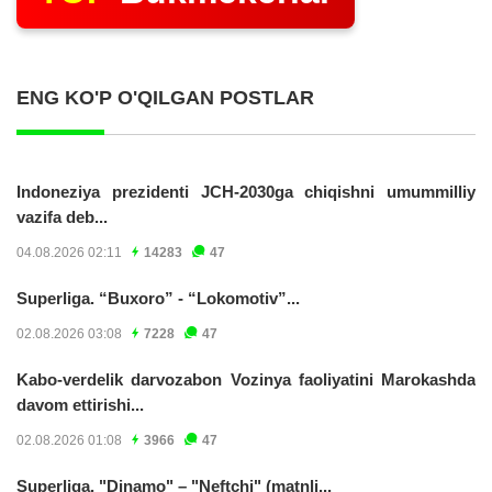
ENG KO'P O'QILGAN POSTLAR
Indoneziya prezidenti JCH-2030ga chiqishni umummilliy
vazifa deb...
04.08.2026 02:11
14283
47
Superliga. “Buxoro” - “Lokomotiv”...
02.08.2026 03:08
7228
47
Kabo-verdelik darvozabon Vozinya faoliyatini Marokashda
davom ettirishi...
02.08.2026 01:08
3966
47
Superliga. "Dinamo" – "Neftchi" (matnli...