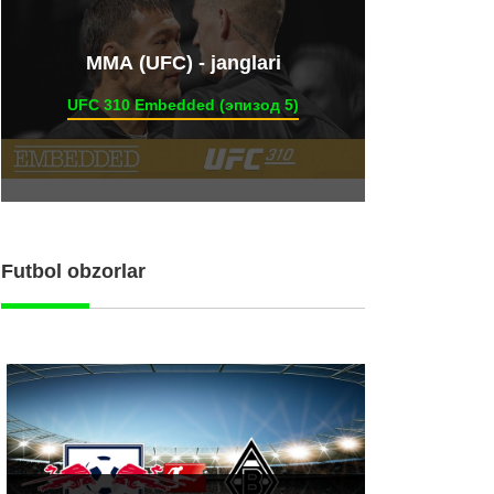
ММА (UFC) - janglari
UFC 310 Embedded (эпизод 5)
Futbol obzorlar