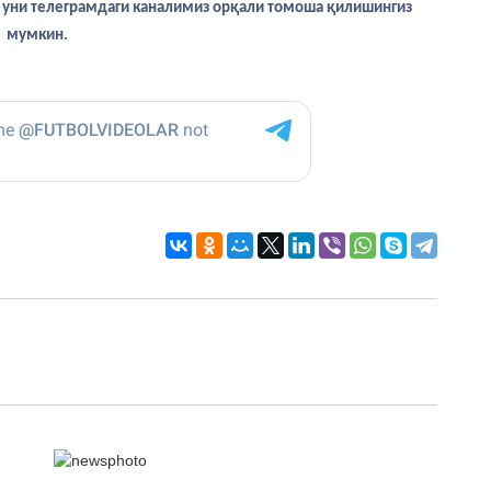
са уни телеграмдаги каналимиз орқали томоша қилишингиз
мумкин.