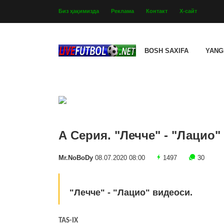
Биз ҳақимизда
Реклама
Контакт
Х-сайт
BOSH SAXIFA
YANG
А Серия. "Лечче" - "Лацио" 
Mr.NoBoDy
08.07.2020 08:00
1497
30
"Лечче" - "Лацио" видеоси.
TAS-IX