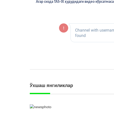
Агар сизда TAS-IX ҳудудидаги видео кўрсатма
Ўхшаш янгиликлар