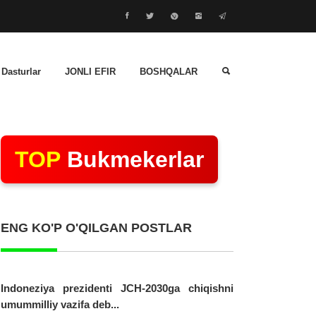
 Dasturlar
JONLI EFIR
BOSHQALAR
TOP
Bukmekerlar
ENG KO'P O'QILGAN POSTLAR
Indoneziya prezidenti JCH-2030ga chiqishni
umummilliy vazifa deb...