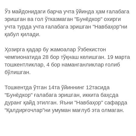
Ўз майдонидаги барча учта ўйинда ҳам ғалабага
эришган ва гол ўтказмаган "Бунёдкор" охирги
учта турда учта ғалабага эришган "Навбаҳор"ни
қабул қилади.
Ҳозирга қадар бу жамоалар Ўзбекистон
чемпионатида 28 бор тўқнаш келишган. 19 марта
тошкентликлар, 4 бор наманганликлар ғолиб
бўлишган.
Тошкентда ўтган 14та ўйиннинг 12тасида
"Бунёдкор" ғалабага эришган, иккита баҳсда
дуранг қайд этилган. Яъни "Навбаҳор" сафарда
"Қалдирғочлар"ни умуман мағлуб эта олмаган.