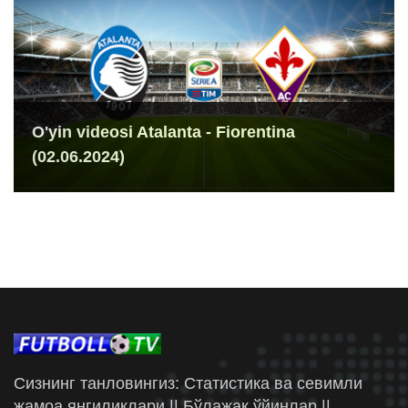
O'yin videosi Atalanta - Fiorentina
(02.06.2024)
Сизнинг танловингиз: Статистика ва севимли
жамоа янгиликлари || Бўлажак ўйинлар ||