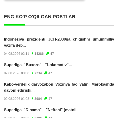
ENG KO'P O'QILGAN POSTLAR
Indoneziya prezidenti JCH-2030ga chiqishni umummilliy
vazifa deb...
04.08.2026 02:11
14286
47
Superliga. “Buxoro” - “Lokomotiv”...
02.08.2026 03:08
7234
47
Kabo-verdelik darvozabon Vozinya faoliyatini Marokashda
davom ettirishi...
02.08.2026 01:08
3984
47
Superliga. "Dinamo" – "Neftchi" (matnli...