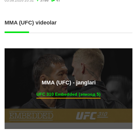
03.08.2026 20:32
3786
47
MMA (UFC) videolar
ММА (UFC) - janglari
UFC 310 Embedded (эпизод 5)