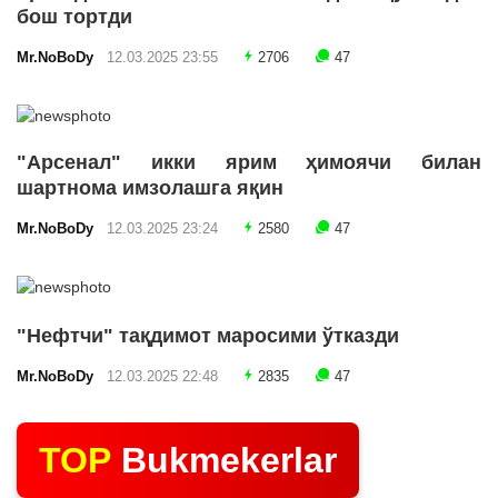
бош тортди
Mr.NoBoDy
12.03.2025 23:55
2706
47
"Арсенал" икки ярим ҳимоячи билан
шартнома имзолашга яқин
Mr.NoBoDy
12.03.2025 23:24
2580
47
"Нефтчи" тақдимот маросими ўтказди
Mr.NoBoDy
12.03.2025 22:48
2835
47
TOP
Bukmekerlar