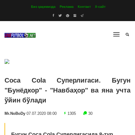
Биз ҳақимизда
Реклама
Контакт
Х-сайт
Coca Cola Суперлигаси. Бугун
"Бунёдкор" - "Навбаҳор" ва яна учта
ўйин бўлади
Mr.NoBoDy
07.07.2020 08:00
1305
30
Бугун Coca Cola Суперлигасида 8-тур