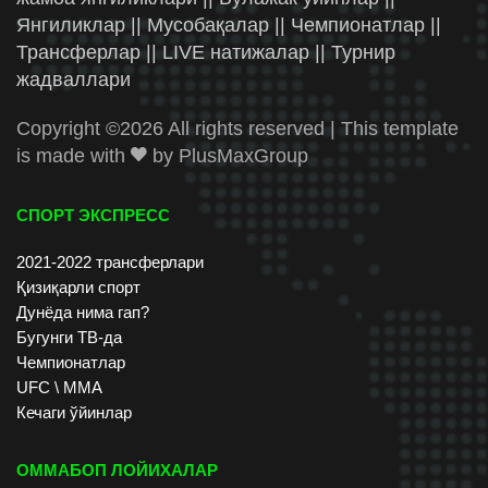
Янгиликлар || Мусобақалар || Чемпионатлар ||
Трансферлар || LIVE натижалар || Турнир
жадваллари
Copyright ©
2026 All rights reserved | This template
is made with
by
PlusMaxGroup
СПОРТ ЭКСПРЕСС
2021-2022 трансферлари
Қизиқарли спорт
Дунёда нима гап?
Бугунги ТВ-да
Чемпионатлар
UFC \ ММА
Кечаги ўйинлар
ОММАБОП ЛОЙИХАЛАР