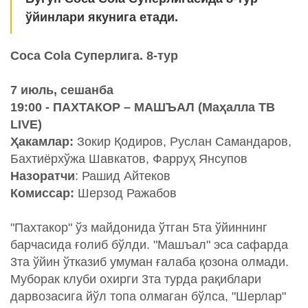
ўйинлари якунига етади.
Coca Cola Суперлига. 8-тур
7 июль, сешанба
19:00 - ПАХТАКОР – МАШЪАЛ (Маҳалла ТВ
LIVE)
Ҳакамлар:
Зокир Қодиров, Руслан Самандаров,
Бахтиёрхўжа Шавкатов, Фарруҳ Янсупов
Назоратчи
: Рашид Айтеков
Комиссар:
Шерзод Ражабов
"Пахтакор" ўз майдонида ўтган 5та ўйиннинг
барчасида ғолиб бўлди. "Машъал" эса сафарда
3та ўйин ўтказиб умуман ғалаба қозона олмади.
Муборак клуби охирги 3та турда рақиблари
дарвозасига йўл топа олмаган бўлса, "Шерлар"