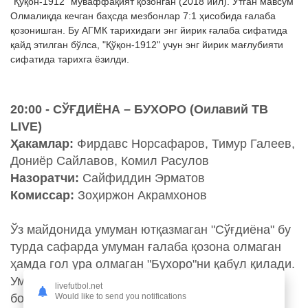
"Қўқон-1912" муваффақият қозонган (2018 йил). Ўтган мавсум
Олмалиқда кечган баҳсда мезбонлар 7:1 ҳисобида ғалаба
қозонишган. Бу АГМК тарихидаги энг йирик ғалаба сифатида
қайд этилган бўлса, "Қўқон-1912" учун энг йирик мағлубияти
сифатида тарихга ёзилди.
20:00 - СЎҒДИЁНА – БУХОРО (Оилавий ТВ
LIVE)
Ҳакамлар:
Фирдавс Норсафаров, Тимур Галеев,
Дониёр Сайлавов, Комил Расулов
Назоратчи:
Сайфиддин Эрматов
Комиссар:
Зоҳиржон Акрамхонов
Ўз майдонида умуман ютқазмаган "Сўғдиёна" бу
турда сафарда умуман ғалаба қозона олмаган
ҳамда гол ура олмаган "Бухоро"ни қабул қилади.
Умуман олганда Муҳсин Муҳаммадиев
livefutbol.net
Would like to send you notifications
бошчилигидаги бухороликлар 2020 йилги