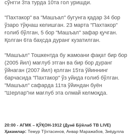
сўнгги 3та турда 10та гол уришди.
"Пахтакор" ва "Машъал" бугунга қадар 34 бор
ўзаро тўқнаш келишган. 23 марта "Пахтакор"
ғолиб бўлган, 5 бор "Машъал" зафар қучган.
Қолган 6та баҳсда дуранг кузатилган.
"Машъал" Тошкентда бу жамоани фақат бир бор
(2005 йил) мағлуб этган ва бир бор дуранг
ўйнаган (2007 йил) қолган 15та ўйиннинг
барчасида "Пахтакор" ўз уйида ғолиб бўлган.
"Машъал" сафарда 11та ўйиндан буён
"Шерлар"ни мағлуб эта олмай келмоқда.
20:00 - АГМК – ҚЎҚОН-1912 (Дунё Бўйлаб ТВ LIVE)
Ҳакамлар:
Темур Тўхтасинов, Анвар Маражабов, Зиёдулла