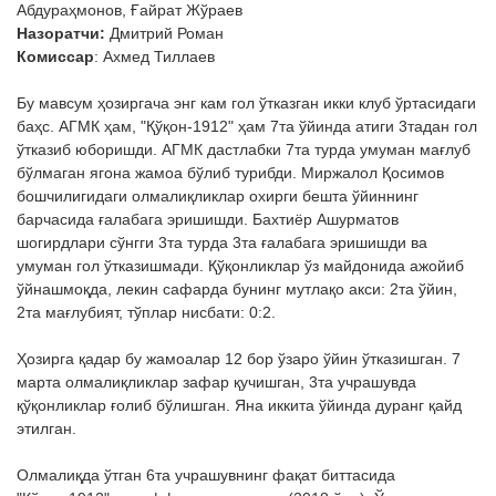
Абдураҳмонов, Ғайрат Жўраев
Назоратчи:
Дмитрий Роман
Комиссар
: Ахмед Тиллаев
Бу мавсум ҳозиргача энг кам гол ўтказган икки клуб ўртасидаги
баҳс. АГМК ҳам, "Қўқон-1912" ҳам 7та ўйинда атиги 3тадан гол
ўтказиб юборишди. АГМК дастлабки 7та турда умуман мағлуб
бўлмаган ягона жамоа бўлиб турибди. Миржалол Қосимов
бошчилигидаги олмалиқликлар охирги бешта ўйиннинг
барчасида ғалабага эришишди. Бахтиёр Ашурматов
шогирдлари сўнгги 3та турда 3та ғалабага эришишди ва
умуман гол ўтказишмади. Қўқонликлар ўз майдонида ажойиб
ўйнашмоқда, лекин сафарда бунинг мутлақо акси: 2та ўйин,
2та мағлубият, тўплар нисбати: 0:2.
Ҳозирга қадар бу жамоалар 12 бор ўзаро ўйин ўтказишган. 7
марта олмалиқликлар зафар қучишган, 3та учрашувда
қўқонликлар ғолиб бўлишган. Яна иккита ўйинда дуранг қайд
этилган.
Олмалиқда ўтган 6та учрашувнинг фақат биттасида