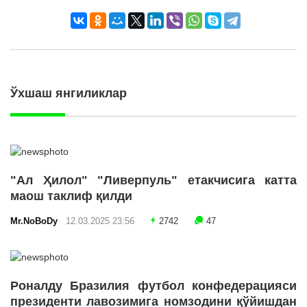
Ўхшаш янгиликлар
"Ал Ҳилол" "Ливерпуль" етакчисига катта
маош таклиф қилди
Mr.NoBoDy
12.03.2025 23:56
2742
47
Роналду Бразилия футбол конфедерацияси
президенти лавозимига номзодини қўйишдан