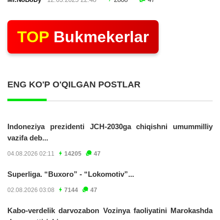
Mr.NoBoDy
12.03.2025 22:48
2808
47
TOP
Bukmekerlar
ENG KO'P O'QILGAN POSTLAR
Indoneziya prezidenti JCH-2030ga chiqishni umummilliy
vazifa deb...
04.08.2026 02:11
14205
47
Superliga. “Buxoro” - “Lokomotiv”...
02.08.2026 03:08
7144
47
Kabo-verdelik darvozabon Vozinya faoliyatini Marokashda