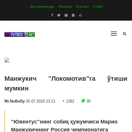
Биз ҳақимизда
Реклама
Контакт
Х-сайт
Манжукич "Локомотив"га ўтиши
мумкин
Mr.NoBoDy
05.07.2020 23:21
1362
30
"Ювентус"нинг собиқ ҳужумчиси Марио
Манжукичнинг Россия чемпионатига