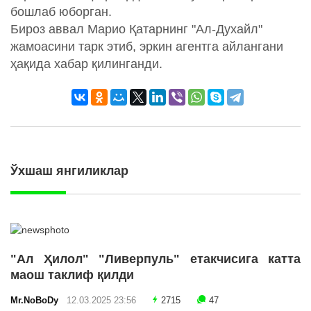
бошлаб юборган.
Бироз аввал Марио Қатарнинг "Ал-Духайл"
жамоасини тарк этиб, эркин агентга айлангани
ҳақида хабар қилинганди.
Ўхшаш янгиликлар
"Ал Ҳилол" "Ливерпуль" етакчисига катта
маош таклиф қилди
Mr.NoBoDy
12.03.2025 23:56
2715
47