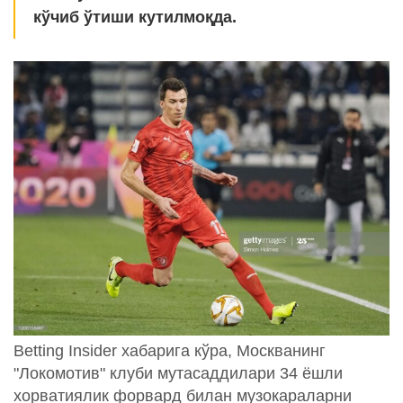
кўчиб ўтиши кутилмоқда.
Betting Insider хабарига кўра, Москванинг
"Локомотив" клуби мутасаддилари 34 ёшли
хорватиялик форвард билан музокараларни