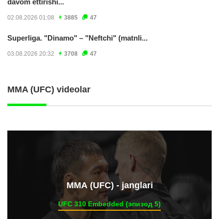
davom ettirishi...
02.08.2026 01:08
3885
47
Superliga. "Dinamo" – "Neftchi" (matnli...
03.08.2026 20:32
3708
47
MMA (UFC) videolar
ММА (UFC) - janglari
UFC 310 Embedded (эпизод 5)