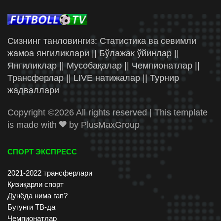
Сизнинг танловингиз: Статистика ва севимли
жамоа янгиликлари || Бўлажак ўйинлар ||
Янгиликлар || Мусобақалар || Чемпионатлар ||
Трансферлар || LIVE натижалар || Турнир
жадваллари
Copyright ©
2026 All rights reserved | This template
is made with
by
PlusMaxGroup
СПОРТ ЭКСПРЕСС
2021-2022 трансферлари
Қизиқарли спорт
Дунёда нима гап?
Бугунги ТВ-да
Чемпионатлар