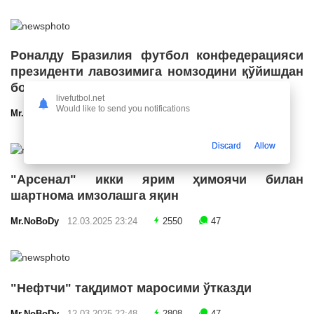
Роналду Бразилия футбол конфедерацияси
президенти лавозимига номзодини қўйишдан
бош тортди
livefutbol.net
Would like to send you notifications
Mr.NoBoDy
12.03.2025 23:55
2670
47
Discard
Allow
"Арсенал" икки ярим ҳимоячи билан
шартнома имзолашга яқин
Mr.NoBoDy
12.03.2025 23:24
2550
47
"Нефтчи" тақдимот маросими ўтказди