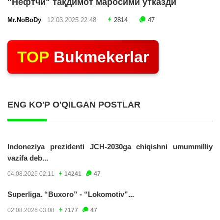
"Нефтчи" тақдимот маросими ўтказди
Mr.NoBoDy
12.03.2025 22:48
2814
47
TOP
Bukmekerlar
ENG KO'P O'QILGAN POSTLAR
Indoneziya prezidenti JCH-2030ga chiqishni umummilliy
vazifa deb...
04.08.2026 02:11
14241
47
Superliga. “Buxoro” - “Lokomotiv”...
02.08.2026 03:08
7177
47