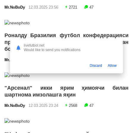
Mr.NoBoDy
12.03.2025 23:56
2721
47
Роналду Бразилия футбол конфедерацияси
президенти лавозимига номзодини қўйишдан
livefutbol.net
бош тортди
Would like to send you notifications
Mr.NoBoDy
12.03.2025 23:55
2685
47
Discard
Allow
"Арсенал" икки ярим ҳимоячи билан
шартнома имзолашга яқин
Mr.NoBoDy
12.03.2025 23:24
2568
47