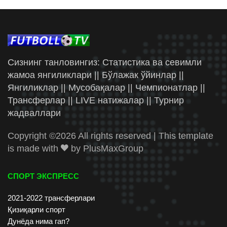
Сизнинг танловингиз: Статистика ва севимли
жамоа янгиликлари || Бўлажак ўйинлар ||
Янгиликлар || Мусобақалар || Чемпионатлар ||
Трансферлар || LIVE натижалар || Турнир
жадваллари
Copyright ©
2026 All rights reserved | This template
is made with
by
PlusMaxGroup
СПОРТ ЭКСПРЕСС
2021-2022 трансферлари
Қизиқарли спорт
Дунёда нима гап?