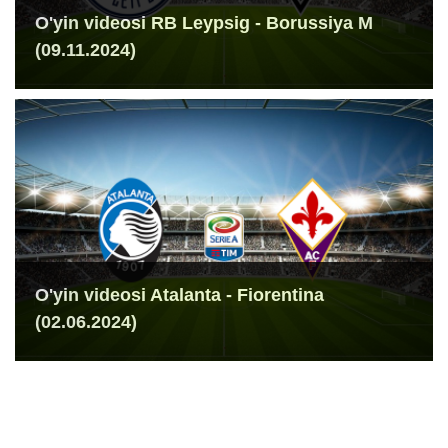
O'yin videosi RB Leypsig - Borussiya M
(09.11.2024)
O'yin videosi Atalanta - Fiorentina
(02.06.2024)