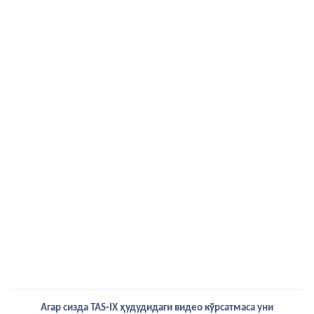
Агар сизда TAS-IX ҳудудидаги видео кўрсатмаса уни