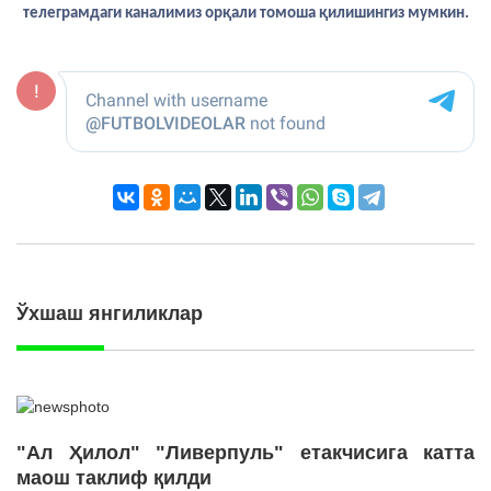
телеграмдаги каналимиз орқали томоша қилишингиз мумкин.
Ўхшаш янгиликлар
"Ал Ҳилол" "Ливерпуль" етакчисига катта
маош таклиф қилди