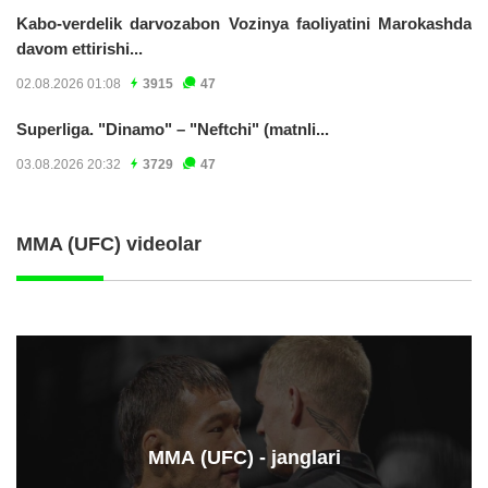
Kabo-verdelik darvozabon Vozinya faoliyatini Marokashda
davom ettirishi...
02.08.2026 01:08
3915
47
Superliga. "Dinamo" – "Neftchi" (matnli...
03.08.2026 20:32
3729
47
MMA (UFC) videolar
ММА (UFC) - janglari