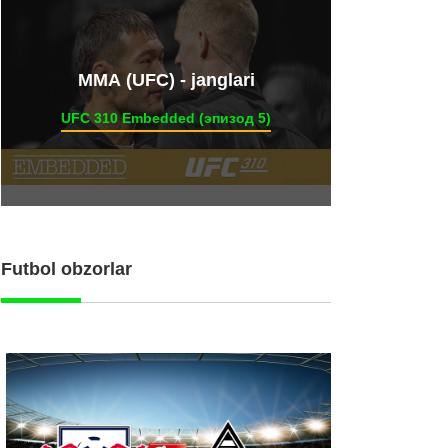
ММА (UFC) - janglari
UFC 310 Embedded (эпизод 5)
Futbol obzorlar