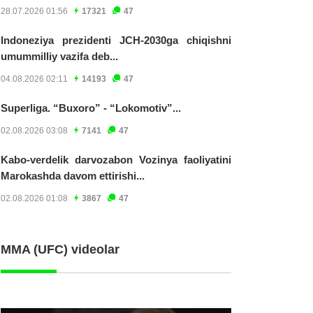
28.07.2026 01:56
17321
47
Indoneziya prezidenti JCH-2030ga chiqishni
umummilliy vazifa deb...
04.08.2026 02:11
14193
47
Superliga. “Buxoro” - “Lokomotiv”...
02.08.2026 03:08
7141
47
Kabo-verdelik darvozabon Vozinya faoliyatini
Marokashda davom ettirishi...
02.08.2026 01:08
3867
47
MMA (UFC) videolar