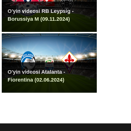
O'yin videosi RB Leypsig -
Borussiya M (09.11.2024)
O'yin videosi Atalanta -
Fiorentina (02.06.2024)