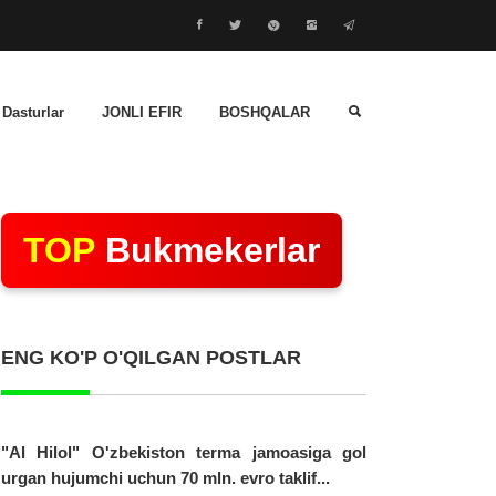
 Dasturlar
JONLI EFIR
BOSHQALAR
TOP
Bukmekerlar
ENG KO'P O'QILGAN POSTLAR
"Al Hilol" O'zbekiston terma jamoasiga gol
urgan hujumchi uchun 70 mln. evro taklif...