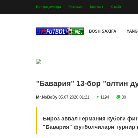
Биз ҳақимизда
Реклама
Контакт
Х-сайт
BOSH SAXIFA
YANG
"Бавария" 13-бор "олтин д
Mr.NoBoDy
05.07.2020 01:21
1194
30
Бироз аввал Германия кубоги фин
"Бавария" футболчилари турнир 