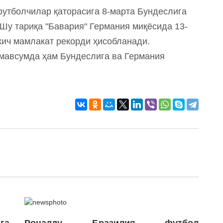
футболчилар қаторасига 8-марта Бундеслига
 Шу тариқа "Бавария" Германия миқёсида 13-
ткич мамлакат рекорди ҳисобланади.
 мавсумда ҳам Бундеслига ва Германия