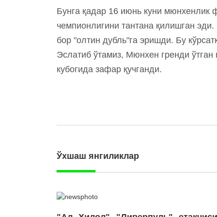
Бунга қадар 16 июнь куни мюнхенлик 
чемпионлигини тантана қилишган эди.
бор "олтин дубль"га эришди. Бу кўрса
Эслатиб ўтамиз, Мюнхен гренди ўтган
кубогида зафар қучганди.
Ўхшаш янгиликлар