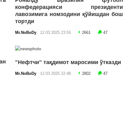
га
Роналду Бразилия футбол
конфедерацияси президенти
лавозимига номзодини қўйишдан бош
тортди
Mr.NoBoDy
12.03.2025 23:55
2661
47
ан
"Нефтчи" тақдимот маросими ўтказди
Mr.NoBoDy
12.03.2025 22:48
2802
47