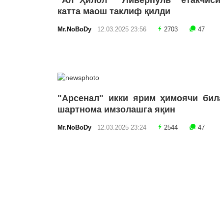
"Ал Ҳилол" "Ливерпуль" етакчиси
катта маош таклиф қилди
Mr.NoBoDy
12.03.2025 23:56
2703
47
"Арсенал" икки ярим ҳимоячи бил
шартнома имзолашга яқин
Mr.NoBoDy
12.03.2025 23:24
2544
47