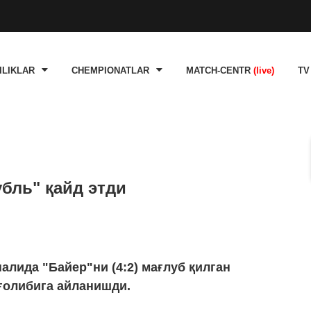
ILIKLAR
CHEMPIONATLAR
MATCH-CENTR
(live)
TV
убль" қайд этди
алида "Байер"ни (4:2) мағлуб қилган
ғолибига айланишди.