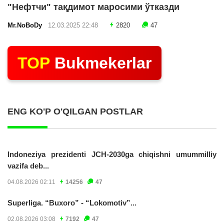
"Нефтчи" тақдимот маросими ўтказди
Mr.NoBoDy
12.03.2025 22:48
2820
47
TOP
Bukmekerlar
ENG KO'P O'QILGAN POSTLAR
Indoneziya prezidenti JCH-2030ga chiqishni umummilliy
vazifa deb...
04.08.2026 02:11
14256
47
Superliga. “Buxoro” - “Lokomotiv”...
02.08.2026 03:08
7192
47