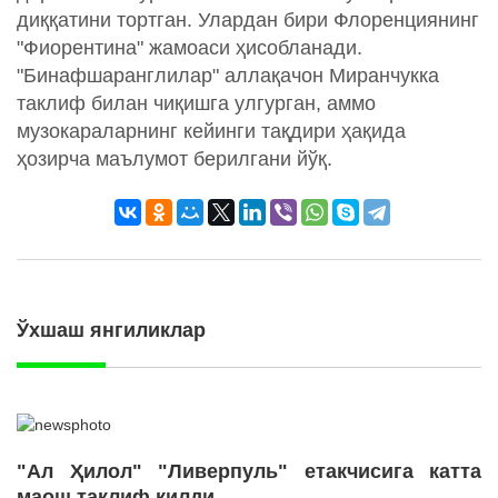
диққатини тортган. Улардан бири Флоренциянинг
"Фиорентина" жамоаси ҳисобланади.
"Бинафшаранглилар" аллақачон Миранчукка
таклиф билан чиқишга улгурган, аммо
музокараларнинг кейинги тақдири ҳақида
ҳозирча маълумот берилгани йўқ.
Ўхшаш янгиликлар
"Ал Ҳилол" "Ливерпуль" етакчисига катта
маош таклиф қилди