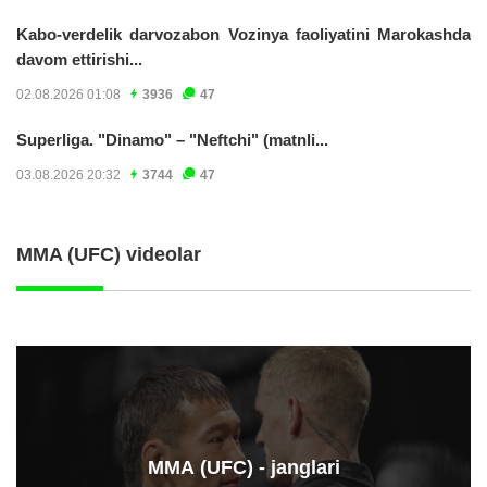
Kabo-verdelik darvozabon Vozinya faoliyatini Marokashda
davom ettirishi...
02.08.2026 01:08
3936
47
Superliga. "Dinamo" – "Neftchi" (matnli...
03.08.2026 20:32
3744
47
MMA (UFC) videolar
ММА (UFC) - janglari