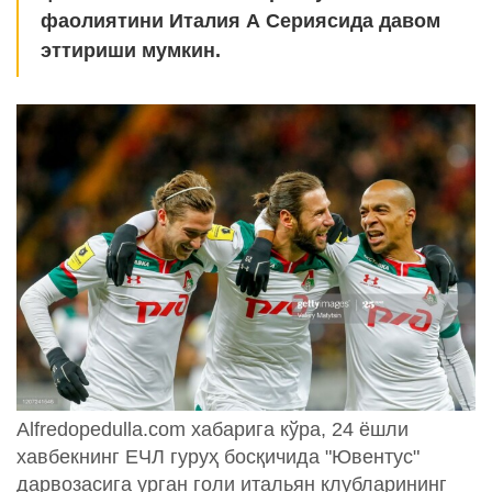
фаолиятини Италия А Сериясида давом
эттириши мумкин.
Alfredopedulla.com хабарига кўра, 24 ёшли
хавбекнинг ЕЧЛ гуруҳ босқичида "Ювентус"
дарвозасига урган голи итальян клубларининг