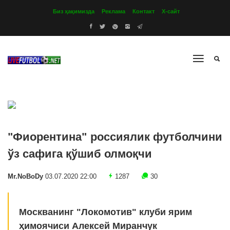
Биз ҳақимизда
Реклама
Контакт
Х-сайт
"Фиорентина" россиялик футболчини
ўз сафига қўшиб олмоқчи
Mr.NoBoDy
03.07.2020 22:00
1287
30
Москванинг "Локомотив" клуби ярим
ҳимоячиси Алексей Миранчук