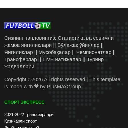
Сизнинг танловингиз: Статистика ва севимли
жамоа янгиликлари || Бўлажак ўйинлар ||
Янгиликлар || Мусобақалар || Чемпионатлар ||
Трансферлар || LIVE натижалар || Турнир
жадваллари
Copyright ©
2026 All rights reserved | This template
is made with
by
PlusMaxGroup
СПОРТ ЭКСПРЕСС
2021-2022 трансферлари
Қизиқарли спорт
Дунёда нима гап?