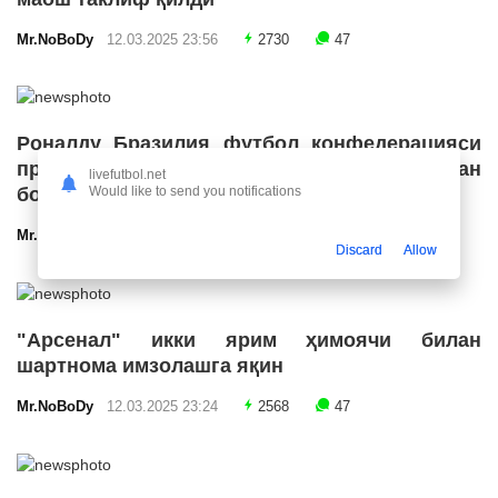
Mr.NoBoDy
12.03.2025 23:56
2730
47
Роналду Бразилия футбол конфедерацияси
президенти лавозимига номзодини қўйишдан
livefutbol.net
Would like to send you notifications
бош тортди
Mr.NoBoDy
12.03.2025 23:55
2694
47
Discard
Allow
"Арсенал" икки ярим ҳимоячи билан
шартнома имзолашга яқин
Mr.NoBoDy
12.03.2025 23:24
2568
47