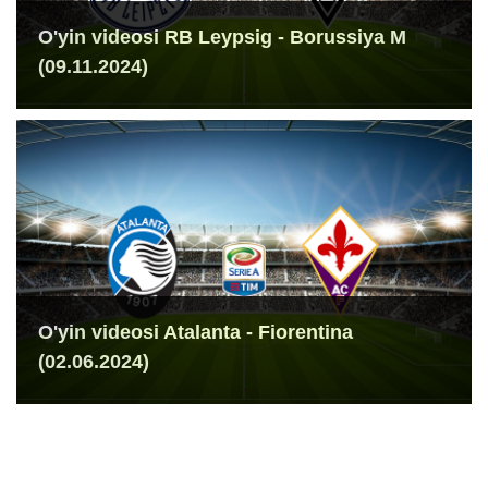
O'yin videosi RB Leypsig - Borussiya M
(09.11.2024)
O'yin videosi Atalanta - Fiorentina
(02.06.2024)