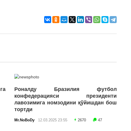
га
Роналду Бразилия футбол
конфедерацияси президенти
лавозимига номзодини қўйишдан бош
тортди
Mr.NoBoDy
12.03.2025 23:55
2670
47