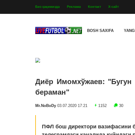
Биз ҳақимизда
Реклама
Контакт
Х-сайт
BOSH SAXIFA
YANG
Диёр Имомхўжаев: "Бугун 
бераман"
Mr.NoBoDy
03.07.2020 17:21
1152
30
ПФЛ бош директори вазифасини 
телеграмдаги каналида қуйидаги 