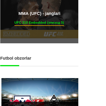
ММА (UFC) - janglari
UFC 310 Embedded (эпизод 5)
Futbol obzorlar