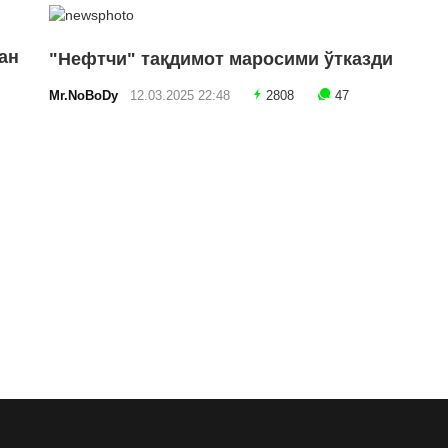
ан
"Нефтчи" тақдимот маросими ўтказди
Mr.NoBoDy
12.03.2025 22:48
2808
47