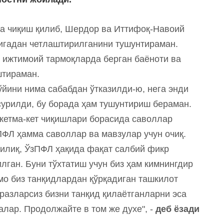
ида чиқиш қилиб, Шердор ва Иттифоқ-Навоий
игадан четлаштирилганини тушунтираман.
 ижтимоий тармоқларда берган баёноти ва
аштираман.
ўйини нима сабабдан ўтказилди-ю, нега энди
урилди, бу борада ҳам тушунтириш бераман.
кетма-кет чиқишлари борасида саволлар
ПФЛ ҳамма саволлар ва мавзулар учун очиқ.
 илиқ, ЎзПФЛ ҳақида фақат салбий фикр
илган. Буни тўхтатиш учун биз ҳам кимнингдир
мо биз танқидлардан қўрқадиган ташкилот
разларсиз бизни танқид қилаётганларни эса
алар. Продолжайте в том же духе", -
деб ёзади