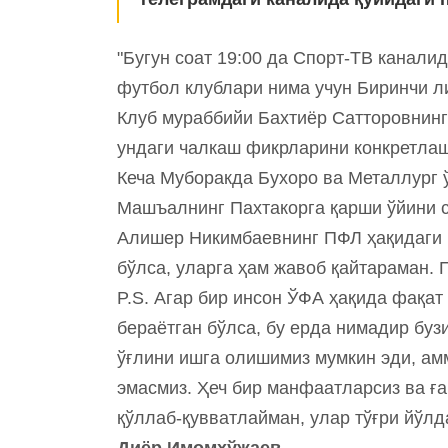
"Бугун соат 19:00 да Спорт-ТВ канал
футбол клублари нима учун Биринчи л
Клуб мураббийи Бахтиёр Сатторовнинг
ундаги чалкаш фикрларини конкретл
Кеча Муборакда Бухоро ва Металлург 
Машъалнинг Пахтакорга қарши ўйини с
Алишер Никимбаевнинг ПФЛ ҳақидаги 
бўлса, уларга ҳам жавоб қайтараман. 
P.S. Агар бир инсон ЎФА ҳақида фақат
бераётган бўлса, бу ерда нимадир буз
ўғлини ишга олишимиз мумкин эди, ам
эмасмиз. Ҳеч бир манфаатларсиз ва ға
қўллаб-қувватлайман, улар тўғри йўлд
Диёр Имомхўжаев.