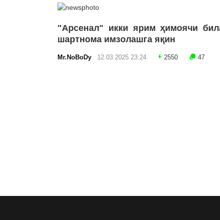
"Арсенал" икки ярим ҳимоячи бил
шартнома имзолашга яқин
Mr.NoBoDy
12.03.2025 23:24
2550
47