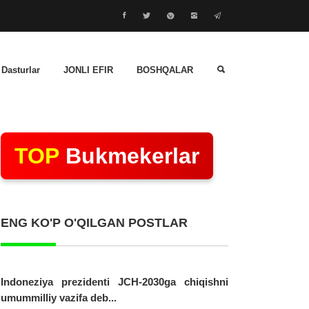
 Dasturlar
JONLI EFIR
BOSHQALAR
TOP
Bukmekerlar
ENG KO'P O'QILGAN POSTLAR
Indoneziya prezidenti JCH-2030ga chiqishni
umummilliy vazifa deb...