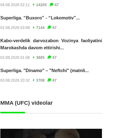
04.08.2026 02:11
14205
47
Superliga. “Buxoro” - “Lokomotiv”...
02.08.2026 03:08
7144
47
Kabo-verdelik darvozabon Vozinya faoliyatini
Marokashda davom ettirishi...
02.08.2026 01:08
3885
47
Superliga. "Dinamo" – "Neftchi" (matnli...
03.08.2026 20:32
3708
47
MMA (UFC) videolar