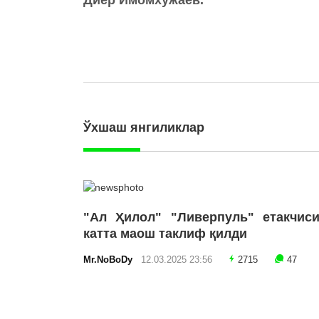
Ўхшаш янгиликлар
"Ал Ҳилол" "Ливерпуль" етакчиси
катта маош таклиф қилди
Mr.NoBoDy
12.03.2025 23:56
2715
47