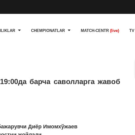
ILIKLAR
CHEMPIONATLAR
MATCH-CENTR
(live)
TV
19:00да барча саволларга жавоб
бажарувчи Диёр Имомхўжаев
постни жойлади.