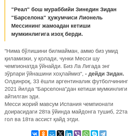
"Реал" бош мураббийи Зинедин Зидан
"Барселона" ҳужумчиси Лионель
Мессининг жамоадан кетиши
мумкинлигига изоҳ берди.
"Нима бўлишини билмайман, аммо биз умид
қиламизки, у қолади, чунки Месси шу
чемпионатда ўйнайди. Биз Ла Лигада энг
зўрлари ўйнашини хоҳлаймиз",
- дейди Зидан.
Олдинроқ, 33 ёшли аргентиналик футболчининг
2021 йилда "Барселона"дан кетиши мумкинлиги
айтилган эди.
Месси жорий мавсум Испания чемпионати
доирасидаги 28та ўйинда майдонга тушиб, 22та
гол ва 18та ассист қайд этди.