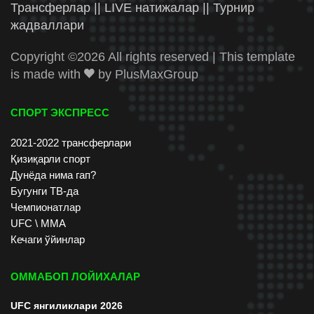
Трансферлар || LIVE натижалар || Турнир
жадваллари
Copyright ©
2026 All rights reserved | This template
is made with
by
PlusMaxGroup
СПОРТ ЭКСПРЕСС
2021-2022 трансферлари
Қизиқарли спорт
Дунёда нима гап?
Бугунги ТВ-да
Чемпионатлар
UFC \ ММА
Кечаги ўйинлар
ОММАБОП ЛОЙИХАЛАР
UFC янгиликлари 2026