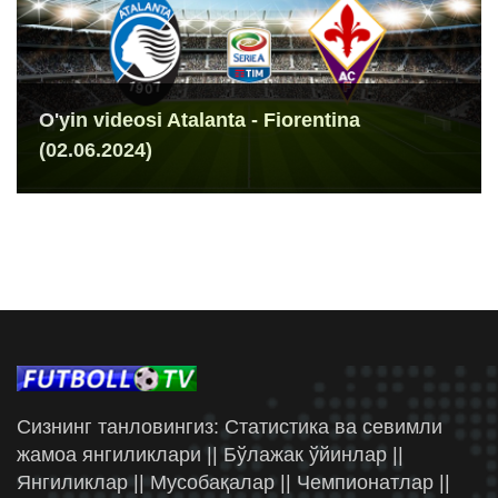
O'yin videosi Atalanta - Fiorentina
(02.06.2024)
Сизнинг танловингиз: Статистика ва севимли
жамоа янгиликлари || Бўлажак ўйинлар ||
Янгиликлар || Мусобақалар || Чемпионатлар ||