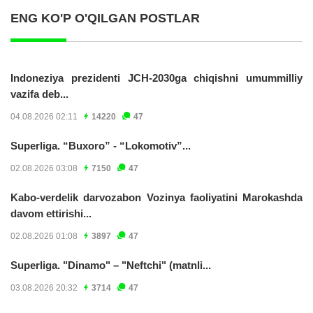
ENG KO'P O'QILGAN POSTLAR
Indoneziya prezidenti JCH-2030ga chiqishni umummilliy
vazifa deb...
04.08.2026 02:11
14220
47
Superliga. “Buxoro” - “Lokomotiv”...
02.08.2026 03:08
7150
47
Kabo-verdelik darvozabon Vozinya faoliyatini Marokashda
davom ettirishi...
02.08.2026 01:08
3897
47
Superliga. "Dinamo" – "Neftchi" (matnli...
03.08.2026 20:32
3714
47