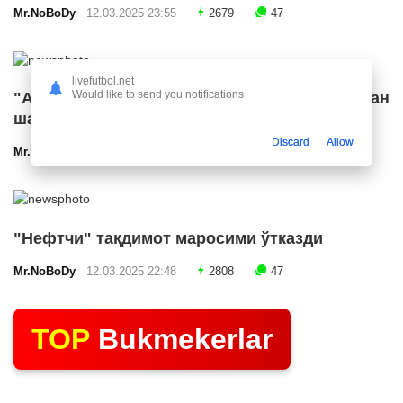
Mr.NoBoDy
12.03.2025 23:55
2679
47
livefutbol.net
Would like to send you notifications
"Арсенал" икки ярим ҳимоячи билан
шартнома имзолашга яқин
Discard
Allow
Mr.NoBoDy
12.03.2025 23:24
2556
47
"Нефтчи" тақдимот маросими ўтказди
Mr.NoBoDy
12.03.2025 22:48
2808
47
TOP
Bukmekerlar