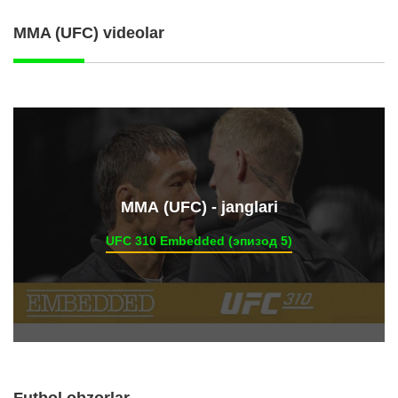
MMA (UFC) videolar
ММА (UFC) - janglari
UFC 310 Embedded (эпизод 5)