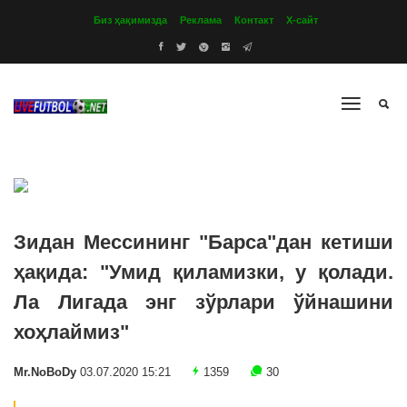
Биз ҳақимизда
Реклама
Контакт
Х-сайт
Зидан Мессининг "Барса"дан кетиши
ҳақида: "Умид қиламизки, у қолади.
Ла Лигада энг зўрлари ўйнашини
хоҳлаймиз"
Mr.NoBoDy
03.07.2020 15:21
1359
30