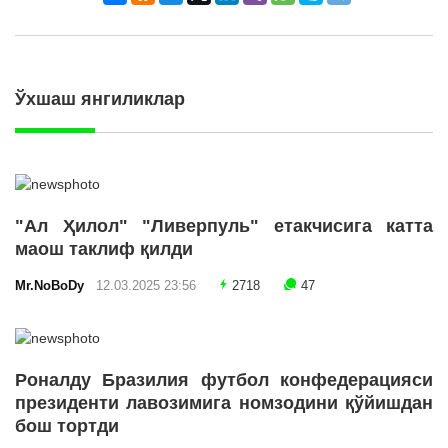
Ўхшаш янгиликлар
"Ал Ҳилол" "Ливерпуль" етакчисига катта
маош таклиф қилди
Mr.NoBoDy
12.03.2025 23:56
2718
47
Роналду Бразилия футбол конфедерацияси
президенти лавозимига номзодини қўйишдан
бош тортди