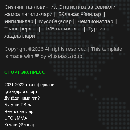
Сизнинг танловингиз: Статистика ва севимли
жамоа янгиликлари || Бўлажак ўйинлар ||
Янгиликлар || Мусобақалар || Чемпионатлар ||
Трансферлар || LIVE натижалар || Турнир
жадваллари
Copyright ©
2026 All rights reserved | This template
is made with
by
PlusMaxGroup
СПОРТ ЭКСПРЕСС
2021-2022 трансферлари
Қизиқарли спорт
Дунёда нима гап?
Бугунги ТВ-да
Чемпионатлар
UFC \ ММА
Кечаги ўйинлар