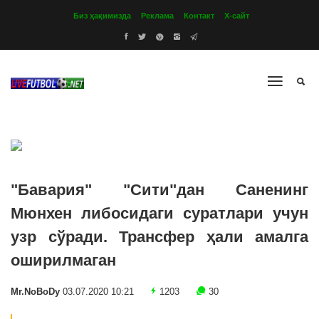
Биз ҳақимизда
Реклама
Контакт
Х-сайт
"Бавария" "Сити"дан Саненинг
Мюнхен либосидаги суратлари учун
узр сўради. Трансфер ҳали амалга
оширилмаган
Mr.NoBoDy
03.07.2020 10:21
1203
30