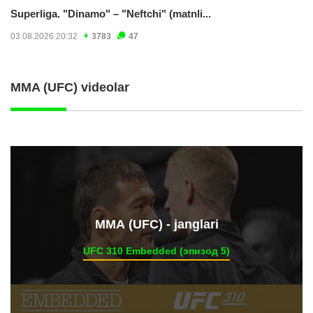
Superliga. "Dinamo" – "Neftchi" (matnli...
03.08.2026 20:32
3783
47
MMA (UFC) videolar
ММА (UFC) - janglari
UFC 310 Embedded (эпизод 5)