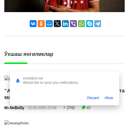
Ўхшаш янгиликлар
livefutbol.net
Would like to send you notifications
"Ал Ҳилол" "Ливерпуль" етакчисига катта
маош таклиф қилди
Discard
Allow
Mr.NoBoDy
12.03.2025 23:56
2742
47