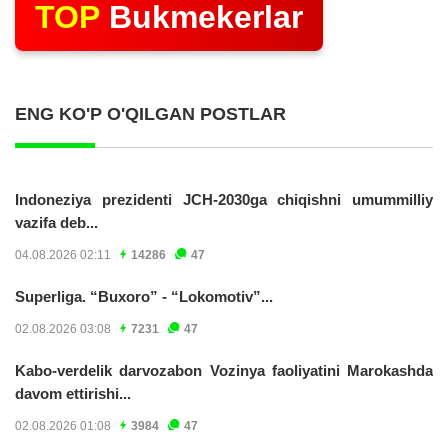
TOP
Bukmekerlar
ENG KO'P O'QILGAN POSTLAR
Indoneziya prezidenti JCH-2030ga chiqishni umummilliy
vazifa deb...
04.08.2026 02:11
14286
47
Superliga. “Buxoro” - “Lokomotiv”...
02.08.2026 03:08
7231
47
Kabo-verdelik darvozabon Vozinya faoliyatini Marokashda
davom ettirishi...
02.08.2026 01:08
3984
47