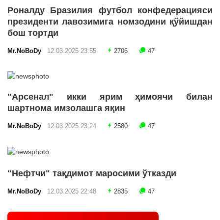
Роналду Бразилия футбол конфедерацияси
президенти лавозимига номзодини қўйишдан
бош тортди
Mr.NoBoDy
12.03.2025 23:55
2706
47
"Арсенал" икки ярим ҳимоячи билан
шартнома имзолашга яқин
Mr.NoBoDy
12.03.2025 23:24
2580
47
"Нефтчи" тақдимот маросими ўтказди
Mr.NoBoDy
12.03.2025 22:48
2835
47