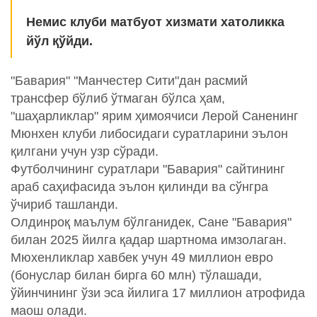
Немис клуби матбуот хизмати хатоликка
йўл қўйди.
"Бавария" "Манчестер Сити"дан расмий
трансфер бўлиб ўтмаган бўлса ҳам,
"шаҳарликлар" ярим ҳимоячиси Лерой Саненинг
Мюнхен клуби либосидаги суратларини эълон
қилгани учун узр сўради.
Футболчининг суратлари "Бавария" сайтининг
араб саҳифасида эълон қилинди ва сўнгра
ўчириб ташланди.
Олдинроқ маълум бўлганидек, Сане "Бавария"
билан 2025 йилга қадар шартнома имзолаган.
Мюхенликлар хавбек учун 49 миллион евро
(бонуслар билан бирга 60 млн) тўлашади,
ўйинчининг ўзи эса йилига 17 миллион атрофида
маош олади.