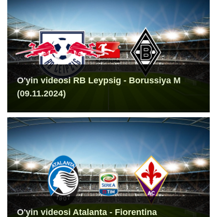
O'yin videosi RB Leypsig - Borussiya M
(09.11.2024)
O'yin videosi Atalanta - Fiorentina