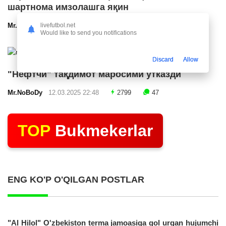
шартнома имзолашга яқин
livefutbol.net
Mr.NoBoDy
12.03.2025 23:24
2541
47
Would like to send you notifications
Discard
Allow
"Нефтчи" тақдимот маросими ўтказди
Mr.NoBoDy
12.03.2025 22:48
2799
47
TOP
Bukmekerlar
ENG KO'P O'QILGAN POSTLAR
"Al Hilol" O'zbekiston terma jamoasiga gol urgan hujumchi