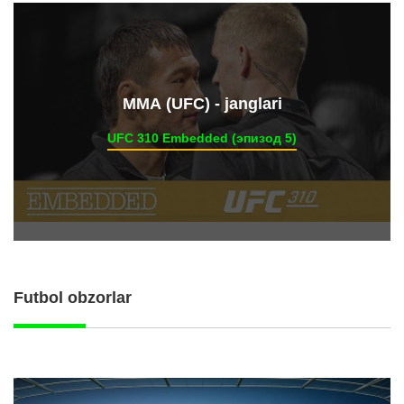
ММА (UFC) - janglari
UFC 310 Embedded (эпизод 5)
Futbol obzorlar