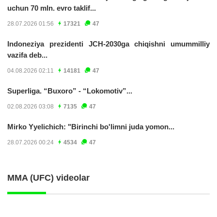
uchun 70 mln. evro taklif...
28.07.2026 01:56
17321
47
Indoneziya prezidenti JCH-2030ga chiqishni umummilliy
vazifa deb...
04.08.2026 02:11
14181
47
Superliga. “Buxoro” - “Lokomotiv”...
02.08.2026 03:08
7135
47
Mirko Yyelichich: "Birinchi bo'limni juda yomon...
28.07.2026 00:24
4534
47
MMA (UFC) videolar