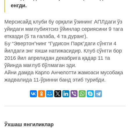
енгди.
Мерсисайд клуби бу орқали ўзининг АПЛдаги ўз
уйидаги мағлубиятсиз ўйинлар cериясини 9 тага
етказди (5 та ғалаба, 4 та дуранг).
Бу “Эвертон”нинг “Гудисон Парк”даги сўнгги 4
йилдаги энг яхши натижасидир. Клуб сўнгги бор
2016 йил апрелидан декабрига қадар 11 та
ўйинда мағлуб бўлмаган эди.
Айни дамда Карло Анчелотти жамоаси мусобақа
жадвалида 11-ўринни банд этиб турибди.
Ўхшаш янгиликлар