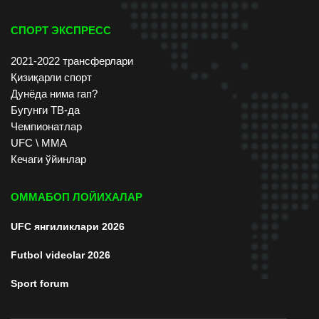
СПОРТ ЭКСПРЕСС
2021-2022 трансферлари
Қизиқарли спорт
Дунёда нима гап?
Бугунги ТВ-да
Чемпионатлар
UFC \ ММА
Кечаги ўйинлар
ОММАБОП ЛОЙИХАЛАР
UFC янгиликлари 2026
Futbol videolar 2026
Sport forum