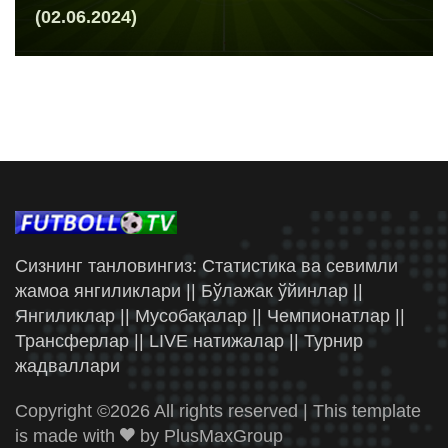
(02.06.2024)
Сизнинг танловингиз: Статистика ва севимли
жамоа янгиликлари || Бўлажак ўйинлар ||
Янгиликлар || Мусобақалар || Чемпионатлар ||
Трансферлар || LIVE натижалар || Турнир
жадваллари
Copyright ©
2026 All rights reserved | This template
is made with
by
PlusMaxGroup