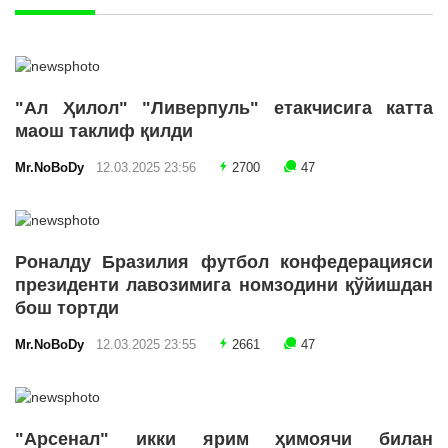
"Ал Ҳилол" "Ливерпуль" етакчисига катта
маош таклиф қилди
Mr.NoBoDy
12.03.2025 23:56
2700
47
Роналду Бразилия футбол конфедерацияси
президенти лавозимига номзодини қўйишдан
бош тортди
Mr.NoBoDy
12.03.2025 23:55
2661
47
"Арсенал" икки ярим ҳимоячи билан