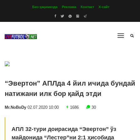
Биз ҳақимизда
Реклама
Контакт
Х-сайт
“Эвертон” АПЛда 4 йил ичида бундай
натижани илк бор қайд этди
Mr.NoBoDy
02.07.2020 10:00
1686
30
АПЛ 32-тури доирасида “Эвертон” ўз
майдонида “Лестер”ни 2:1 ҳисобида