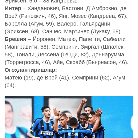
Эриксен, 6:0 – 88 Кандрева.
Интер
– Ханданович, Бастони, Д`Амброзио, де
Врей (Раноккия, 46), Янг, Мозес (Кандрева, 67),
Барелла (Агум, 59), Валеро, Гальярдини
(Эриксен, 68), Санчес, Мартинес (Лукаку, 68).
Брешия
– Йоронен, Матею, Папетти, Сабелли
(Мангравити, 58), Семприни, Змргал (Шпалек,
58), Тонали, Дессена (Гецци, 82), Доннарумма
(Торрегросса, 46), Айе, Скрабб (Бьярнасон, 46).
Огоҳлантиришлар:
Матею (19), де Врей (41), Семприни (62), Агум
(64).