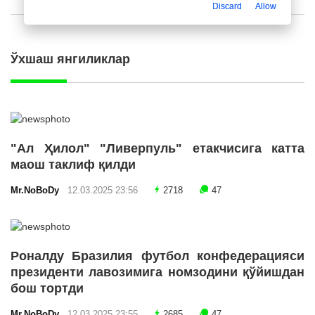
Discard
Allow
Ўхшаш янгиликлар
"Ал Ҳилол" "Ливерпуль" етакчисига катта
маош таклиф қилди
Mr.NoBoDy
12.03.2025 23:56
2718
47
Роналду Бразилия футбол конфедерацияси
президенти лавозимига номзодини қўйишдан
бош тортди
Mr.NoBoDy
12.03.2025 23:55
2685
47