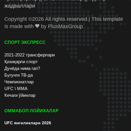
жадваллари
Copyright ©
2026 All rights reserved | This template
is made with
by
PlusMaxGroup
СПОРТ ЭКСПРЕСС
2021-2022 трансферлари
Қизиқарли спорт
Дунёда нима гап?
Бугунги ТВ-да
Чемпионатлар
UFC \ ММА
Кечаги ўйинлар
ОММАБОП ЛОЙИХАЛАР
UFC янгиликлари 2026