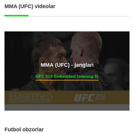
MMA (UFC) videolar
ММА (UFC) - janglari
UFC 310 Embedded (эпизод 5)
Futbol obzorlar