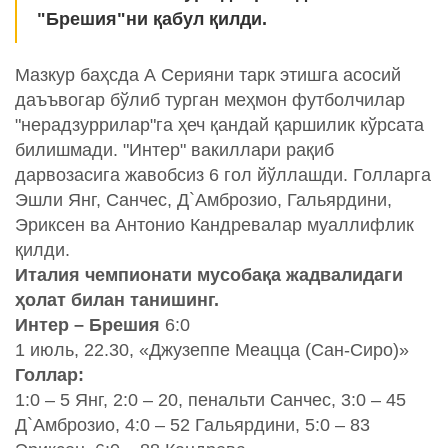
"Брешия"ни қабул қилди.
Мазкур баҳсда А Серияни тарк этишга асосий
даъъвогар бўлиб турган меҳмон футболчилар
"нерадзуррилар"га ҳеч қандай қаршилик кўрсата
билишмади. "Интер" вакиллари рақиб
дарвозасига жавобсиз 6 гол йўллашди. Голларга
Эшли Янг, Санчес, Д`Амброзио, Гальярдини,
Эриксен ва Антонио Кандревалар муаллифлик
қилди.
Италия чемпионати мусобақа жадвалидаги
ҳолат билан танишинг.
Интер – Брешия
6:0
1 июль, 22.30, «Джузеппе Меацца (Сан-Сиро)»
Голлар:
1:0 – 5 Янг, 2:0 – 20, пенальти Санчес, 3:0 – 45
Д`Амброзио, 4:0 – 52 Гальярдини, 5:0 – 83