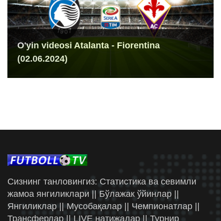
O'yin videosi Atalanta - Fiorentina
(02.06.2024)
Сизнинг танловингиз: Статистика ва севимли
жамоа янгиликлари || Бўлажак ўйинлар ||
Янгиликлар || Мусобақалар || Чемпионатлар ||
Трансферлар || LIVE натижалар || Турнир