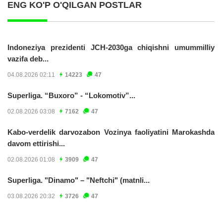
ENG KO'P O'QILGAN POSTLAR
Indoneziya prezidenti JCH-2030ga chiqishni umummilliy
vazifa deb...
04.08.2026 02:11
14223
47
Superliga. “Buxoro” - “Lokomotiv”...
02.08.2026 03:08
7162
47
Kabo-verdelik darvozabon Vozinya faoliyatini Marokashda
davom ettirishi...
02.08.2026 01:08
3909
47
Superliga. "Dinamo" – "Neftchi" (matnli...
03.08.2026 20:32
3726
47