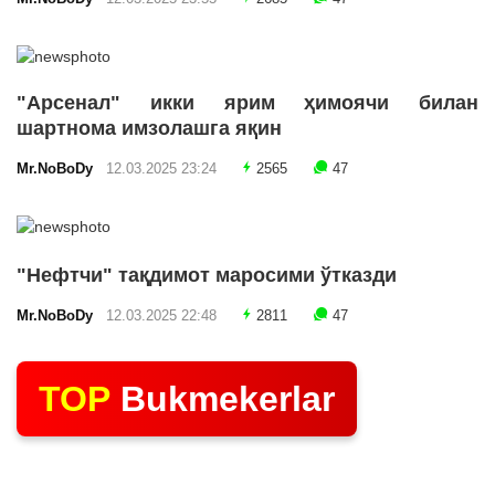
"Арсенал" икки ярим ҳимоячи билан
шартнома имзолашга яқин
Mr.NoBoDy
12.03.2025 23:24
2565
47
"Нефтчи" тақдимот маросими ўтказди
Mr.NoBoDy
12.03.2025 22:48
2811
47
TOP
Bukmekerlar