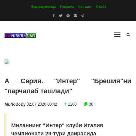
Биз ҳақимизда
Реклама
Контакт
Х-сайт
А Серия. "Интер" "Брешия"ни
"парчалаб ташлади"
Mr.NoBoDy
02.07.2020 00:42
1200
30
Миланнинг "Интер" клуби Италия
чемпионати 29-тури доирасида