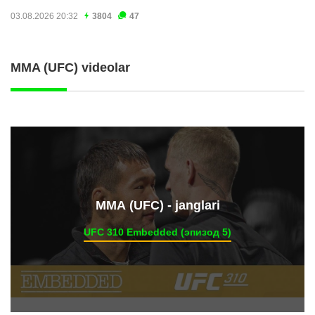
03.08.2026 20:32
3804
47
MMA (UFC) videolar
ММА (UFC) - janglari
UFC 310 Embedded (эпизод 5)