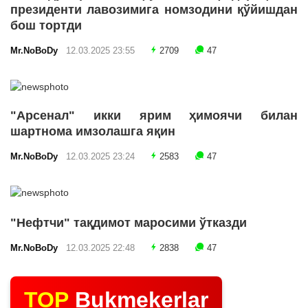
президенти лавозимига номзодини қўйишдан
бош тортди
Mr.NoBoDy
12.03.2025 23:55
2709
47
"Арсенал" икки ярим ҳимоячи билан
шартнома имзолашга яқин
Mr.NoBoDy
12.03.2025 23:24
2583
47
"Нефтчи" тақдимот маросими ўтказди
Mr.NoBoDy
12.03.2025 22:48
2838
47
TOP
Bukmekerlar