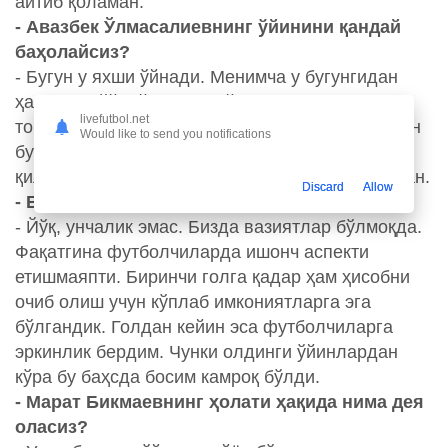
айтиб қоламан.
- Авазбек Ўлмасалиевнинг ўйинини қандай
баҳолайсиз?
- Бугун у яхши ўйнади. Менимча у бугунгидан
ҳам яхши ўйнай олади, айниқса, тактик
livefutbol.net
томонлама тартибли ҳаракат қилмоқда. У билан
Would like to send you notifications
бу борада ҳали гаплашиб оламиз. Аваз талаб
қилинган ўйинни бизга кўрсата олди дея оламан.
Discard
Allow
- Биринчи бўлимда гол уриш қийин бўляпти.
- Йўқ, унчалик эмас. Бизда вазиятлар бўлмоқда.
Фақатгина футболчиларда ишонч аспекти
етишмаяпти. Биринчи голга қадар ҳам ҳисобни
очиб олиш учун кўплаб имкониятларга эга
бўлгандик. Голдан кейин эса футболчиларга
эркинлик бердим. Чунки олдинги ўйинлардан
кўра бу баҳсда босим камроқ бўлди.
- Марат Бикмаевнинг ҳолати ҳақида нима дея
оласиз?