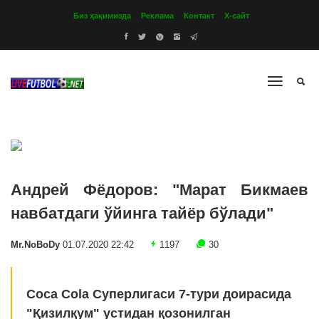
Биз ҳақимизда
Реклама
Контакт
Х-сайт
Андрей Фёдоров: "Марат Бикмаев
навбатдаги ўйинга тайёр бўлади"
Mr.NoBoDy
01.07.2020 22:42
1197
30
Coca Cola Суперлигаси 7-тури доирасида
"Қизилқум" устидан қозонилган