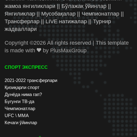
жамоа янгиликлари || Бўлажак ўйинлар ||
Янгиликлар || Мусобақалар || Чемпионатлар ||
Трансферлар || LIVE натижалар || Турнир
жадваллари
Copyright ©
2026 All rights reserved | This template
is made with
by
PlusMaxGroup
СПОРТ ЭКСПРЕСС
2021-2022 трансферлари
Қизиқарли спорт
Дунёда нима гап?
Бугунги ТВ-да
Чемпионатлар
UFC \ ММА
Кечаги ўйинлар