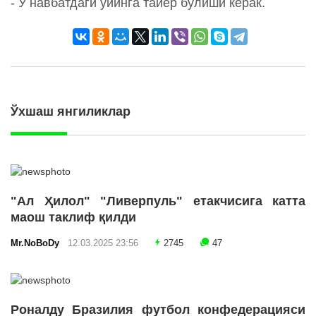
- У навбатдаги ўйинга тайёр бўлиши керак.
Ўхшаш янгиликлар
"Ал Ҳилол" "Ливерпуль" етакчисига катта
маош таклиф қилди
Mr.NoBoDy
12.03.2025 23:56
2745
47
Роналду Бразилия футбол конфедерацияси