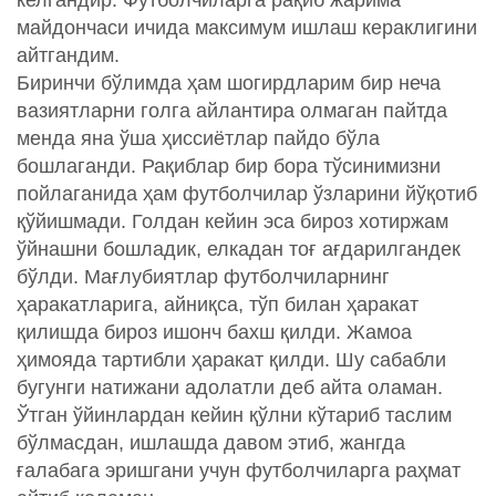
келгандир. Футболчиларга рақиб жарима
майдончаси ичида максимум ишлаш кераклигини
айтгандим.
Биринчи бўлимда ҳам шогирдларим бир неча
вазиятларни голга айлантира олмаган пайтда
менда яна ўша ҳиссиётлар пайдо бўла
бошлаганди. Рақиблар бир бора тўсинимизни
пойлаганида ҳам футболчилар ўзларини йўқотиб
қўйишмади. Голдан кейин эса бироз хотиржам
ўйнашни бошладик, елкадан тоғ ағдарилгандек
бўлди. Мағлубиятлар футболчиларнинг
ҳаракатларига, айниқса, тўп билан ҳаракат
қилишда бироз ишонч бахш қилди. Жамоа
ҳимояда тартибли ҳаракат қилди. Шу сабабли
бугунги натижани адолатли деб айта оламан.
Ўтган ўйинлардан кейин қўлни кўтариб таслим
бўлмасдан, ишлашда давом этиб, жангда
ғалабага эришгани учун футболчиларга раҳмат