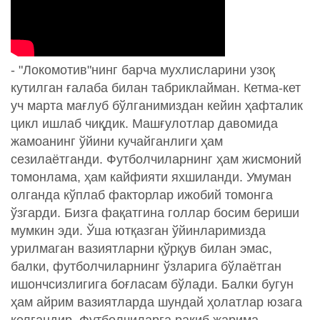
- "Локомотив"нинг барча мухлисларини узоқ
кутилган ғалаба билан табриклайман. Кетма-кет
уч марта мағлуб бўлганимиздан кейин ҳафталик
цикл ишлаб чиқдик. Машғулотлар давомида
жамоанинг ўйини кучайганлиги ҳам
сезилаётганди. Футболчиларнинг ҳам жисмоний
томонлама, ҳам кайфияти яхшиланди. Умуман
олганда кўплаб факторлар ижобий томонга
ўзгарди. Бизга фақатгина голлар босим бериши
мумкин эди. Ўша ютқазган ўйинларимизда
урилмаган вазиятларни қўрқув билан эмас,
балки, футболчиларнинг ўзларига бўлаётган
ишончсизлигига боғласам бўлади. Балки бугун
ҳам айрим вазиятларда шундай ҳолатлар юзага