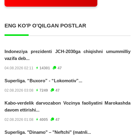
ENG KO'P O'QILGAN POSTLAR
Indoneziya prezidenti JCH-2030ga chiqishni umummilliy
vazifa deb...
04.08.2026 02:11
14301
47
Superliga. “Buxoro” - “Lokomotiv”...
02.08.2026 03:08
7249
47
Kabo-verdelik darvozabon Vozinya faoliyatini Marokashda
davom ettirishi...
02.08.2026 01:08
4005
47
Superliga. "Dinamo" – "Neftchi" (matnli...