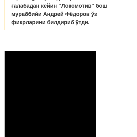
ғалабадан кейин "Локомотив" бош
мураббийи Андрей Фёдоров ўз
фикрларини билдириб ўтди.