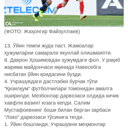
(ФОТО: Жаҳонгир Файзуллаев)
13. Ўйин темпи жуда паст. Жамоалар
ҳужумларни самарали якунлай олишмаяпти.
8. Даврон Ҳошимовдан ҳужумдаги фол. У рақиб
жарима майдончаси яқинида Навесебга
нисбатан ўйин қоидасини бузди.
4. Учрашувдаги дастлабки бурчак тўпи
"Қизилқум" футболчилари томонидан амалга
оширилди. Мезбонлар дарвозаси олдида кичик
хавфли вазият юзага келди. Салим
Мустафоевнинг боши билан берган зарбаси
"Локо" дарвозаси тўсинига тегди.
1. Ўйин бошланди. Учрашувни меҳмонлар