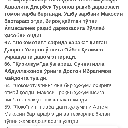
Аввалига Диёрбек Туропов рақиб дарвозаси
томон зарба берганди. Ушбу зарбани Макосин
бартараф этди, бироқ қайтган тўпни
Ўлмасалиев рақиб дарвозасига йўллаб
ҳисобни очди!
67. "Локомотив" сафида ҳаракат қилган
Даврон Умиров ўрнига Ойбек Қиличев
учрашувни давом эттиради.
66. "Қизилқум"да ўзгариш. Суннатилла
Абдуллажонов ўрнига Достон Ибрагимов
майдонга тушди.
64. "Локомотив"нинг яна бир ҳужуми охирига
етмай қолди. Макосин рақиб ҳужумчисига
нисбатан чаққонроқ ҳаракат қилди.
59. "Локо"нинг навбатдаги ҳужумини Артём
Макосин бартараф этди ва тезкорлик билан
тўпни жамоадошларига узатди.