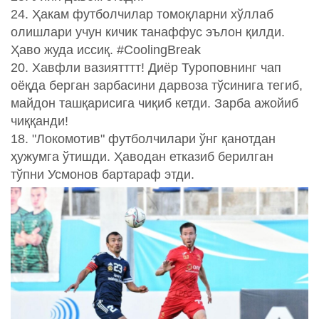
24. Ҳакам футболчилар томоқларни хўллаб
олишлари учун кичик танаффус эълон қилди.
Ҳаво жуда иссиқ. #CoolingBreak
20. Хавфли вазиятттт! Диёр Туроповнинг чап
оёқда берган зарбасини дарвоза тўсинига тегиб,
майдон ташқарисига чиқиб кетди. Зарба ажойиб
чиққанди!
18. "Локомотив" футболчилари ўнг қанотдан
ҳужумга ўтишди. Ҳаводан етказиб берилган
тўпни Усмонов бартараф этди.