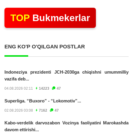
TOP
Bukmekerlar
ENG KO'P O'QILGAN POSTLAR
Indoneziya prezidenti JCH-2030ga chiqishni umummilliy
vazifa deb...
04.08.2026 02:11
14223
47
Superliga. “Buxoro” - “Lokomotiv”...
02.08.2026 03:08
7162
47
Kabo-verdelik darvozabon Vozinya faoliyatini Marokashda
davom ettirishi...