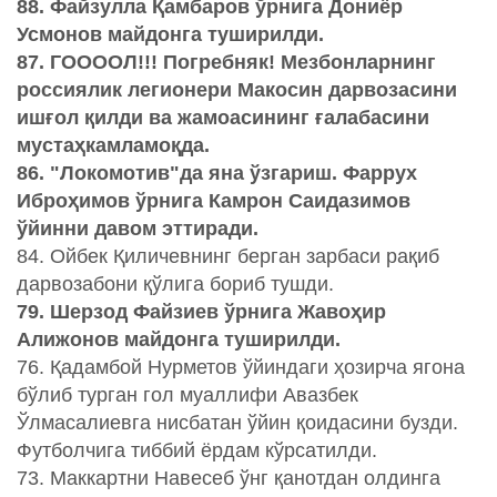
88. Файзулла Қамбаров ўрнига Дониёр
Усмонов майдонга туширилди.
87. ГООООЛ!!! Погребняк! Мезбонларнинг
россиялик легионери Макосин дарвозасини
ишғол қилди ва жамоасининг ғалабасини
мустаҳкамламоқда.
86. "Локомотив"да яна ўзгариш. Фаррух
Иброҳимов ўрнига Камрон Саидазимов
ўйинни давом эттиради.
84. Ойбек Қиличевнинг берган зарбаси рақиб
дарвозабони қўлига бориб тушди.
79. Шерзод Файзиев ўрнига Жавоҳир
Алижонов майдонга туширилди.
76. Қадамбой Нурметов ўйиндаги ҳозирча ягона
бўлиб турган гол муаллифи Авазбек
Ўлмасалиевга нисбатан ўйин қоидасини бузди.
Футболчига тиббий ёрдам кўрсатилди.
73. Маккартни Навесеб ўнг қанотдан олдинга