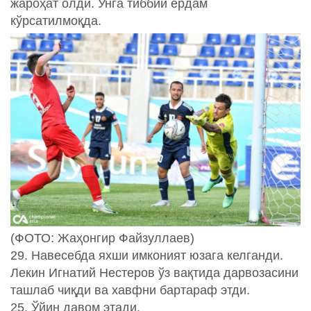
жароҳат олди. Унга тиббий ёрдам
кўрсатилмоқда.
(ФОТО: Жаҳонгир Файзуллаев)
29. Навесебда яхши имконият юзага келганди.
Лекин Игнатий Нестеров ўз вақтида дарвозасини
ташлаб чиқди ва хавфни бартараф этди.
25. Ўйин давом этади.