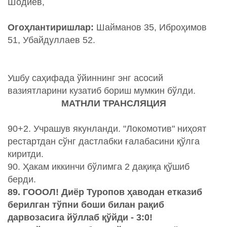
Шодиев,
Огоҳлантиришлар:
Шайманов 35, Иброҳимов
51, Убайдуллаев 52.
Ушбу саҳифада ўйиннинг энг асосий
вазиятларини кузатиб бориш мумкин бўлди.
МАТНЛИ ТРАНСЛЯЦИЯ
90+2. Учрашув якунланди. "Локомотив" ниҳоят
рестартдан сўнг дастлабки ғалабасини қўлга
киритди.
90. Ҳакам иккинчи бўлимга 2 дақиқа қўшиб
берди.
89. ГОООЛ! Диёр Туропов ҳаводан етказиб
берилган тўпни боши билан рақиб
дарвозасига йўллаб қўйди - 3:0!