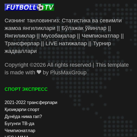
Сизнинг танловингиз: Статистика ва севимли
жамоа янгиликлари || Бўлажак ўйинлар ||
Янгиликлар || Мусобақалар || Чемпионатлар ||
Трансферлар || LIVE натижалар || Турнир
жадваллари
Copyright ©
2026 All rights reserved | This template
is made with
by
PlusMaxGroup
СПОРТ ЭКСПРЕСС
2021-2022 трансферлари
Қизиқарли спорт
Дунёда нима гап?
Бугунги ТВ-да
Чемпионатлар