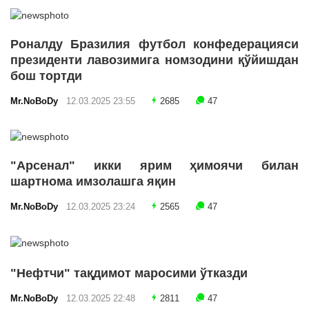
Роналду Бразилия футбол конфедерацияси
президенти лавозимига номзодини қўйишдан
бош тортди
Mr.NoBoDy
12.03.2025 23:55
2685
47
"Арсенал" икки ярим ҳимоячи билан
шартнома имзолашга яқин
Mr.NoBoDy
12.03.2025 23:24
2565
47
"Нефтчи" тақдимот маросими ўтказди
Mr.NoBoDy
12.03.2025 22:48
2811
47