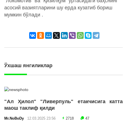
"Локомотив" ва "Қизилқум" ўртасидаги баҳснинг
асосий вазиятларини шу ерда кузатиб бориш
мумкин бўлади .
Ўхшаш янгиликлар
"Ал Ҳилол" "Ливерпуль" етакчисига катта
маош таклиф қилди
Mr.NoBoDy
12.03.2025 23:56
2718
47