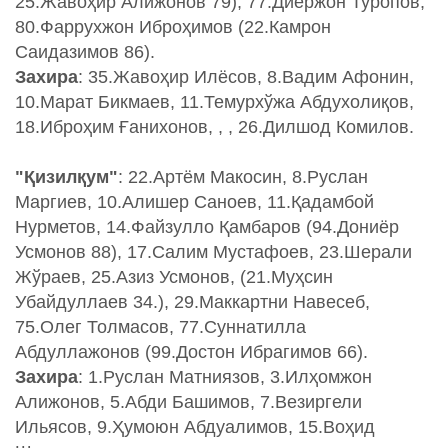
25.Жавоҳир Алижонов 79), 77.Диёржон Туропов,
80.Фаррухжон Иброҳимов (22.Камрон
Саидазимов 86).
Захира
: 35.Жавоҳир Илёсов, 8.Вадим Афонин,
10.Марат Бикмаев, 11.Темурхўжа Абдухолиқов,
18.Иброҳим Ғанихонов, , , 26.Дилшод Комилов.
"Қизилқум"
: 22.Артём Макосин, 8.Руслан
Маргиев, 10.Алишер Саноев, 11.Қадамбой
Нурметов, 14.Файзулло Қамбаров (94.Дониёр
Усмонов 88), 17.Салим Мустафоев, 23.Шерали
Жўраев, 25.Азиз Усмонов, (21.Муҳсин
Убайдуллаев 34.), 29.Маккартни Навесеб,
75.Олег Толмасов, 77.Суннатилла
Абдуллажонов (99.Достон Ибрагимов 66).
Захира
: 1.Руслан Матниязов, 3.Илҳомжон
Алижонов, 5.Абди Башимов, 7.Везиргели
Ильясов, 9.Ҳумоюн Абдуалимов, 15.Воҳид