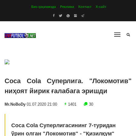
Биз ҳақимизда
Реклама
Контакт
Х-сайт
Coca Cola Суперлига. "Локомотив"
ниҳоят йирик ғалабага эришди
Mr.NoBoDy
01.07.2020 21:00
1401
30
Coca Cola Суперлигасининг 7-туридан
ўрин олган "Локомотив" - "Қизилқум"