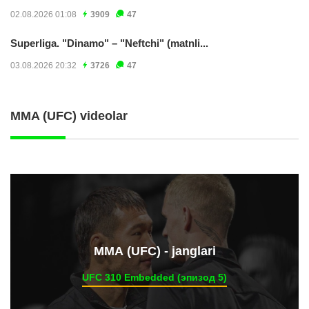
02.08.2026 01:08
3909
47
Superliga. "Dinamo" – "Neftchi" (matnli...
03.08.2026 20:32
3726
47
MMA (UFC) videolar
ММА (UFC) - janglari
UFC 310 Embedded (эпизод 5)