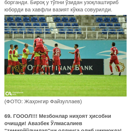
борганди. Бироқ у тўпни ўзидан узоқлаштириб
юборди ва хавфли вазият кўкка совурилди.
(ФОТО: Жаҳонгир Файзуллаев)
69. ГОООЛ!!! Мезбонлар ниҳоят ҳисобни
очишди! Авазбек Ўлмасалиев
"темирйўлчилар"ни олдинга олиб чиқмоқда!