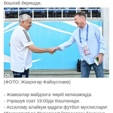
бошлаб беришди.
(ФОТО: Жаҳонгир Файзуллаев)
- Жамоалар майдонга чиқиб келишмоқда.
- Учрашув соат 19:00да бошланади.
- Ассалому алайкум қадрли футбол мухлислари!