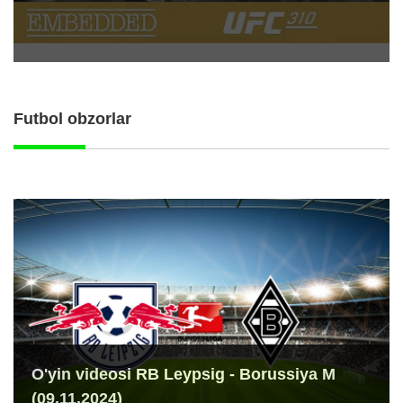
Futbol obzorlar
O'yin videosi RB Leypsig - Borussiya M
(09.11.2024)