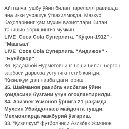
Айтганча, ушбу ўйин билан парелелл равишда
яна икки учрашув ўтказилмоқда. Мазкур
баҳсларнинг ҳам муҳим вазиятлари билан
танишиб боришингиз мумкин.
LIVE Coca Cola Суперлига. "Қўқон-1912" -
"Машъал"
LIVE Coca Cola Суперлига. "Андижон" -
"Бунёдкор"
36. Қадамбой Нурметовнинг боши билан берган
зарбаси дарвоза устунига тегиб қайтди.
"Қизилқум"дан навбатдаги юриш.
35. Шайманов рақибга нисбатан ўйин
қоидасини бузгани учун огоҳлантирилди.
34. Азизбек Усмонов ўрнига 21-рақамда
Муҳсин Убайдуллаев майдонга тушди.
Меҳмонларда мажбурий ўзгариш.
33. "Қизилқум" футболчиси Азизбек Усмонов