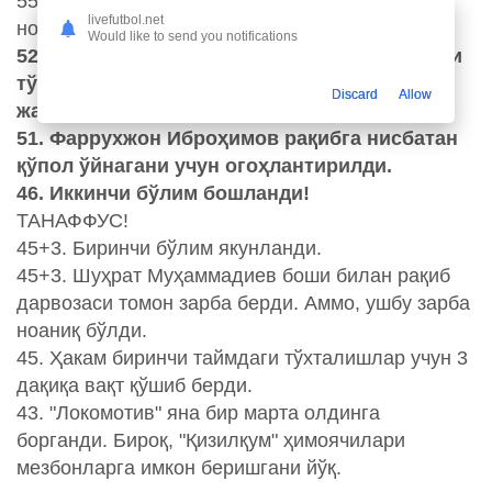
55. Авазбек Ўлмасалиевнинг берган зарбаси
livefutbol.net
ноаниқ.
Would like to send you notifications
52. Муҳсин Убайдуллаев Диёржон Туроповни
тўхтатиб қолди ва сариқ карточка билан
Discard
Allow
жазоланди.
51. Фаррухжон Иброҳимов рақибга нисбатан
қўпол ўйнагани учун огоҳлантирилди.
46. Иккинчи бўлим бошланди!
ТАНАФФУС!
45+3. Биринчи бўлим якунланди.
45+3. Шуҳрат Муҳаммадиев боши билан рақиб
дарвозаси томон зарба берди. Аммо, ушбу зарба
ноаниқ бўлди.
45. Ҳакам биринчи таймдаги тўхталишлар учун 3
дақиқа вақт қўшиб берди.
43. "Локомотив" яна бир марта олдинга
борганди. Бироқ, "Қизилқум" ҳимоячилари
мезбонларга имкон беришгани йўқ.