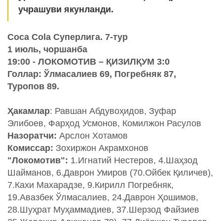
учрашуви якунланди.
Coca Cola Суперлига. 7-тур
1 июль, чоршанба
19:00 - ЛОКОМОТИВ – ҚИЗИЛҚУМ 3:0
Голлар: Ўлмасалиев 69, Погребняк 87,
Туропов 89.
Ҳакамлар
: Равшан Абдувоҳидов, Зуфар
Элибоев, Фарҳод Усмонов, Комилжон Расулов
Назоратчи:
Арслон Хотамов
Комиссар:
Зохиржон Акрамхонов
"Локомотив":
1.Игнатий Нестеров, 4.Шаҳзод
Шайманов, 6.Даврон Умиров (70.Ойбек Қиличев),
7.Кахи Махарадзе, 9.Кирилл Погребняк,
19.Авазбек Ўлмасалиев, 24.Даврон Ҳошимов,
28.Шуҳрат Муҳаммадиев, 37.Шерзод Файзиев