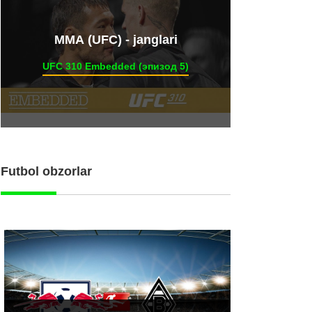
ММА (UFC) - janglari
UFC 310 Embedded (эпизод 5)
Futbol obzorlar