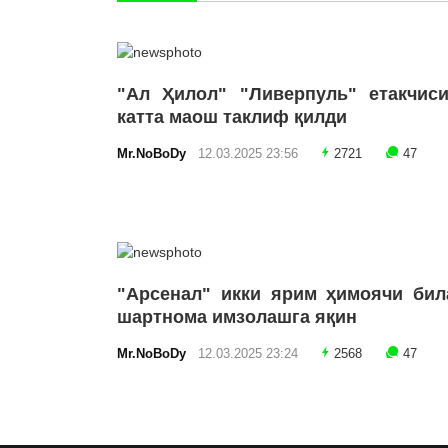
"Ал Ҳилол" "Ливерпуль" етакчиси
катта маош таклиф қилди
Mr.NoBoDy
12.03.2025 23:56
2721
47
"Арсенал" икки ярим ҳимоячи бил
шартнома имзолашга яқин
Mr.NoBoDy
12.03.2025 23:24
2568
47