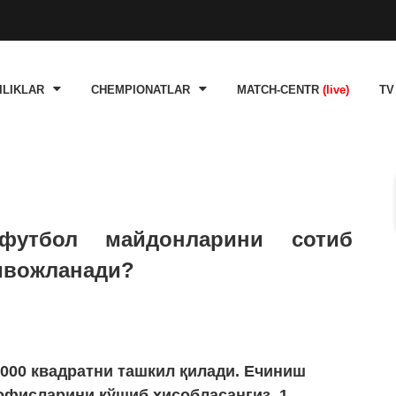
ILIKLAR
CHEMPIONATLAR
MATCH-CENTR
(live)
TV
футбол майдонларини сотиб
ривожланади?
000 квадратни ташкил қилади. Ечиниш
офисларини қўшиб ҳисобласангиз, 1