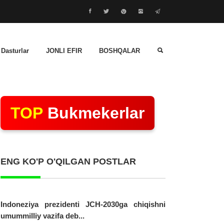
 Dasturlar
JONLI EFIR
BOSHQALAR
TOP
Bukmekerlar
ENG KO'P O'QILGAN POSTLAR
Indoneziya prezidenti JCH-2030ga chiqishni
umummilliy vazifa deb...