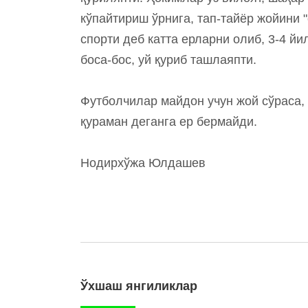
кўпайтириш ўрнига, тап-тайёр жойини 
спорти деб катта ерларни олиб, 3-4 йи
боса-бос, уй қуриб ташлаяпти.
Футболчилар майдон учун жой сўраса, 
қураман деганга ер бермайди.
Нодирхўжа Юлдашев
Ўхшаш янгиликлар