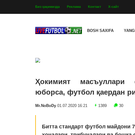
Биз ҳақимизда
Реклама
Контакт
Х-сайт
BOSH SAXIFA
YANG
Ҳокимият масъуллари 
юборса, футбол қаердан 
Mr.NoBoDy
01.07.2020 16:21
1389
30
Битта стандарт футбол майдони 7
хоналари, трибуналари ва бошқа 