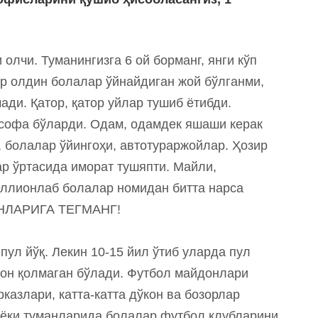
 олчи. Туманингизга 6 ой борманг, янги кўп
ер олдин болалар ўйнайдиган жой бўлганми,
ди. Қатор, қатор уйлар тушиб ётибди.
софа бўларди. Одам, одамдек яшаши керак
, болалар ўйингоҳи, автотураржойлар. Ҳозир
лар ўртасида иморат тушяпти. Майли,
иллионлаб болалар номидан битта нарса
НЛАРИГА ТЕГМАНГ!
пул йўқ. Лекин 10-15 йил ўтиб уларда пул
дон қолмаган бўлади. Футбол майдонлари
казлари, катта-катта дўкон ва бозорлар
р ёки туманларида болалар футбол клубларини