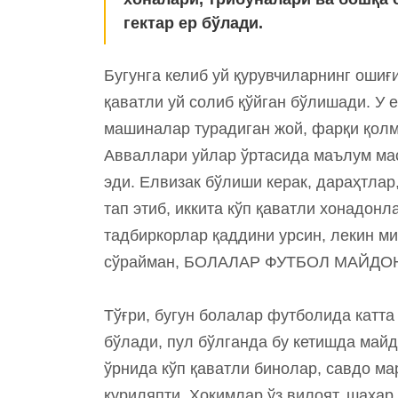
гектар ер бўлади.
Бугунга келиб уй қурувчиларнинг ошиғи
қаватли уй солиб қўйган бўлишади. У 
машиналар турадиган жой, фарқи қолма
Авваллари уйлар ўртасида маълум ма
эди. Елвизак бўлиши керак, дараҳтлар
тап этиб, иккита кўп қаватли хонадон
тадбиркорлар қаддини урсин, лекин м
сўрайман, БОЛАЛАР ФУТБОЛ МАЙДО
Тўғри, бугун болалар футболида катта 
бўлади, пул бўлганда бу кетишда май
ўрнида кўп қаватли бинолар, савдо мар
қуриляпти. Ҳокимлар ўз вилоят, шаҳа