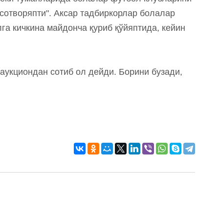
"сотворяпти". Аксар тадбиркорлар болалар
лга кичкина майдонча қуриб қўйяптида, кейин
аукциондан сотиб ол дейди. Борини бузади,