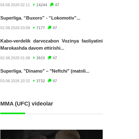
04.08.2026 02:11
14244
47
Superliga. “Buxoro” - “Lokomotiv”...
02.08.2026 03:08
7177
47
Kabo-verdelik darvozabon Vozinya faoliyatini
Marokashda davom ettirishi...
02.08.2026 01:08
3915
47
Superliga. "Dinamo" – "Neftchi" (matnli...
03.08.2026 20:32
3732
47
MMA (UFC) videolar