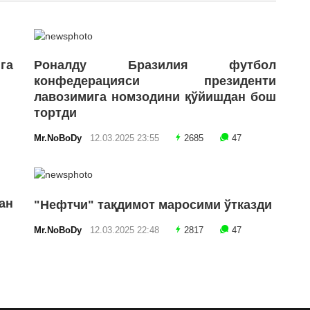
га
Роналду Бразилия футбол
конфедерацияси президенти
лавозимига номзодини қўйишдан бош
тортди
Mr.NoBoDy
12.03.2025 23:55
2685
47
ан
"Нефтчи" тақдимот маросими ўтказди
Mr.NoBoDy
12.03.2025 22:48
2817
47