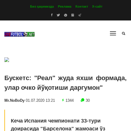
Биз ҳақимизда
Реклама
Контакт
Х-сайт
Бускетс: "Реал" жуда яхши формада,
улар очко йўқотиши даргумон"
Mr.NoBoDy
01.07.2020 13:21
1344
30
Кеча Испания чемпионати 33-тури
доирасида "Барселона" жамоаси ўз