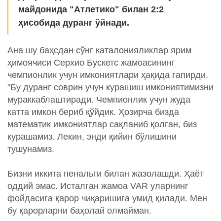
майдонида "Атлетико" билан 2:2
ҳисобида дуранг ўйнади.
Ана шу баҳсдан сўнг каталонияликлар ярим
ҳимоячиси Серхио Бускетс жамоасининг
чемпионлик учун имкониятлари ҳақида гапирди.
"Бу дуранг соврин учун курашиш имкониятимизни
мураккаблаштиради. Чемпионлик учун жуда
катта имкон бериб қўйдик. Ҳозирча бизда
математик имкониятлар сақланиб қолган, биз
курашамиз. Лекин, энди қийин бўлишини
тушунамиз.
Бизни иккита пенальти билан жазолашди. Ҳаёт
оддий эмас. Исталган жамоа VAR уларнинг
фойдасига қарор чиқаришига умид қилади. Мен
бу қарорларни баҳолай олмайман.