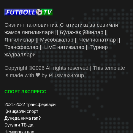
Сизнинг танловингиз: Статистика ва севимли
жамоа янгиликлари || Бўлажак ўйинлар ||
Янгиликлар || Мусобақалар || Чемпионатлар ||
Трансферлар || LIVE натижалар || Турнир
жадваллари
Copyright ©
2026 All rights reserved | This template
is made with
by
PlusMaxGroup
СПОРТ ЭКСПРЕСС
2021-2022 трансферлари
Қизиқарли спорт
Дунёда нима гап?
Бугунги ТВ-да
Чемпионатлар