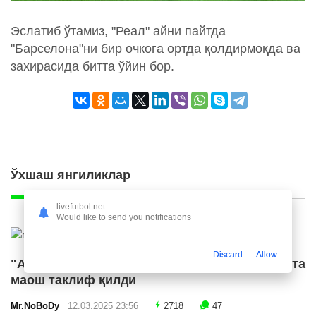
Эслатиб ўтамиз, "Реал" айни пайтда
"Барселона"ни бир очкога ортда қолдирмоқда ва
захирасида битта ўйин бор.
Ўхшаш янгиликлар
livefutbol.net
Would like to send you notifications
Discard
Allow
"Ал Ҳилол" "Ливерпуль" етакчисига катта
маош таклиф қилди
Mr.NoBoDy
12.03.2025 23:56
2718
47