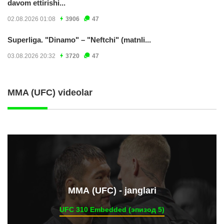
davom ettirishi...
02.08.2026 01:08
3906
47
Superliga. "Dinamo" – "Neftchi" (matnli...
03.08.2026 20:32
3720
47
MMA (UFC) videolar
ММА (UFC) - janglari
UFC 310 Embedded (эпизод 5)