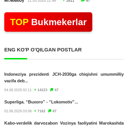
Mr.NoBoDy
12.03.2025 22:48
2811
47
TOP
Bukmekerlar
ENG KO'P O'QILGAN POSTLAR
Indoneziya prezidenti JCH-2030ga chiqishni umummilliy
vazifa deb...
04.08.2026 02:11
14223
47
Superliga. “Buxoro” - “Lokomotiv”...
02.08.2026 03:08
7162
47
Kabo-verdelik darvozabon Vozinya faoliyatini Marokashda