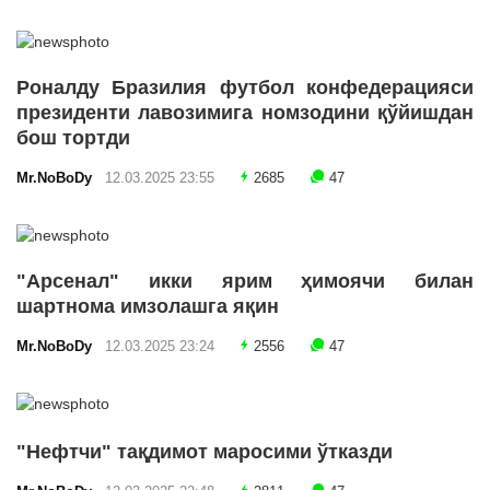
Роналду Бразилия футбол конфедерацияси
президенти лавозимига номзодини қўйишдан
бош тортди
Mr.NoBoDy
12.03.2025 23:55
2685
47
"Арсенал" икки ярим ҳимоячи билан
шартнома имзолашга яқин
Mr.NoBoDy
12.03.2025 23:24
2556
47
"Нефтчи" тақдимот маросими ўтказди