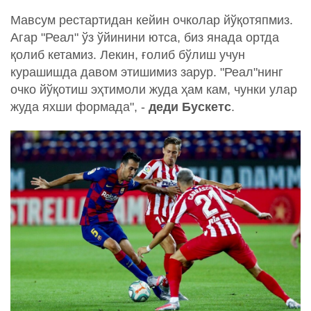
Мавсум рестартидан кейин очколар йўқотяпмиз.
Агар "Реал" ўз ўйинини ютса, биз янада ортда
қолиб кетамиз. Лекин, ғолиб бўлиш учун
курашишда давом этишимиз зарур. "Реал"нинг
очко йўқотиш эҳтимоли жуда ҳам кам, чунки улар
жуда яхши формада", -
деди Бускетс
.