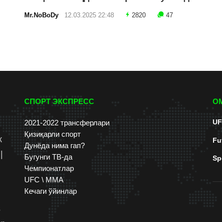
Mr.NoBoDy
12.03.2025 22:48
2820
47
СПОРТ ЭКСПРЕСС
О
UF
2021-2022 трансферлари
Қизиқарли спорт
к
Fu
Дунёда нима гап?
|
Бугунги ТВ-да
Sp
Чемпионатлар
UFC \ ММА
Кечаги ўйинлар
s