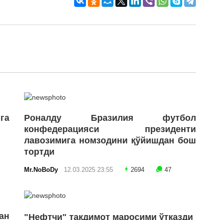
га
Роналду Бразилия футбол
конфедерацияси президенти
лавозимига номзодини қўйишдан бош
тортди
Mr.NoBoDy
12.03.2025 23:55
2694
47
ан
"Нефтчи" тақдимот маросими ўтказди