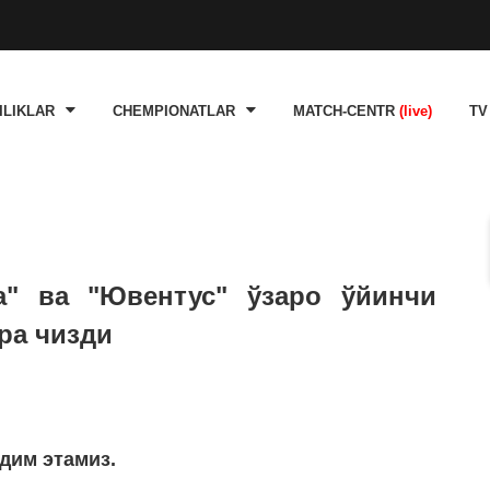
ILIKLAR
CHEMPIONATLAR
MATCH-CENTR
(live)
TV
" ва "Ювентус" ўзаро ўйинчи
ра чизди
дим этамиз.