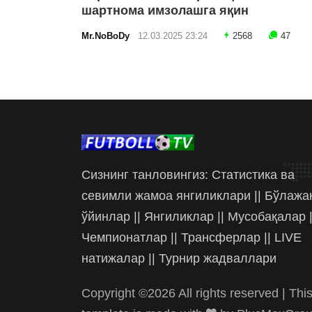
шартнома имзолашга яқин
Mr.NoBoDy
12.03.2025 23:24
2568
47
Сизнинг танловингиз: Статистика ва
севимли жамоа янгиликлари || Бўлажа
ўйинлар || Янгиликлар || Мусобақалар |
Чемпионатлар || Трансферлар || LIVE
натижалар || Турнир жадваллари
Copyright ©
2026 All rights reserved | Thi