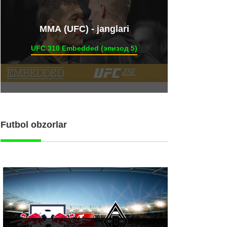
ММА (UFC) - janglari
UFC 310 Embedded (эпизод 5)
Futbol obzorlar