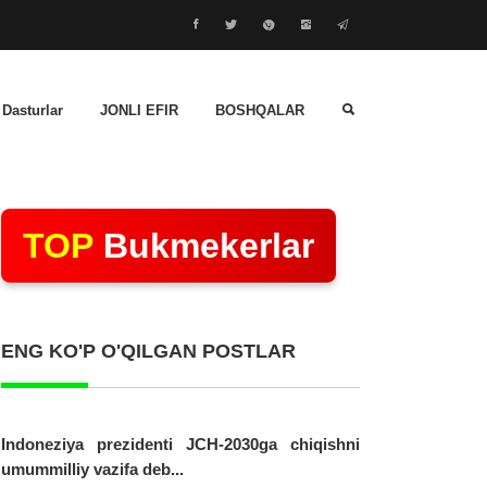
 Dasturlar
JONLI EFIR
BOSHQALAR
TOP
Bukmekerlar
ENG KO'P O'QILGAN POSTLAR
Indoneziya prezidenti JCH-2030ga chiqishni
umummilliy vazifa deb...