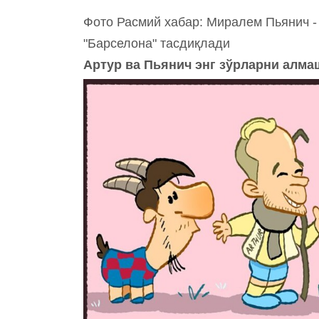
Фото Расмий хабар: Миралем Пьянич -
"Барселона" тасдиқлади
Артур ва Пьянич энг зўрларни алм