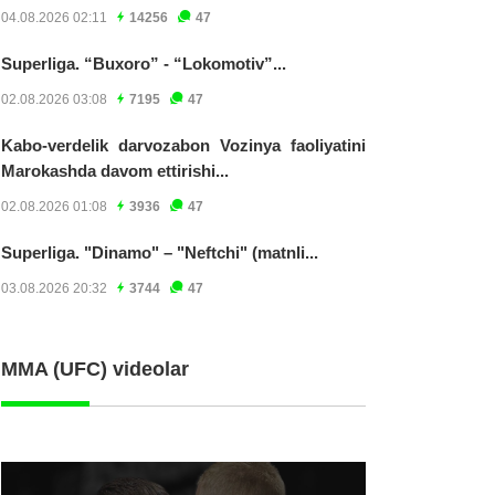
04.08.2026 02:11
14256
47
Superliga. “Buxoro” - “Lokomotiv”...
02.08.2026 03:08
7195
47
Kabo-verdelik darvozabon Vozinya faoliyatini
Marokashda davom ettirishi...
02.08.2026 01:08
3936
47
Superliga. "Dinamo" – "Neftchi" (matnli...
03.08.2026 20:32
3744
47
MMA (UFC) videolar