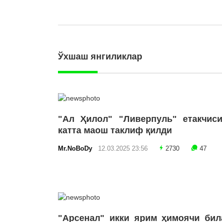
Ўхшаш янгиликлар
"Ал Ҳилол" "Ливерпуль" етакчиси
катта маош таклиф қилди
Mr.NoBoDy
12.03.2025 23:56
2730
47
"Арсенал" икки ярим ҳимоячи бил