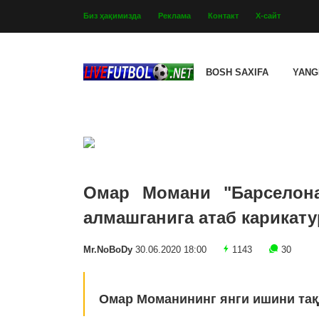
Биз ҳақимизда
Реклама
Контакт
Х-сайт
BOSH SAXIFA
YANG
Омар Момани "Барселона
алмашганига атаб карикату
Mr.NoBoDy
30.06.2020 18:00
1143
30
Омар Моманининг янги ишини тақ