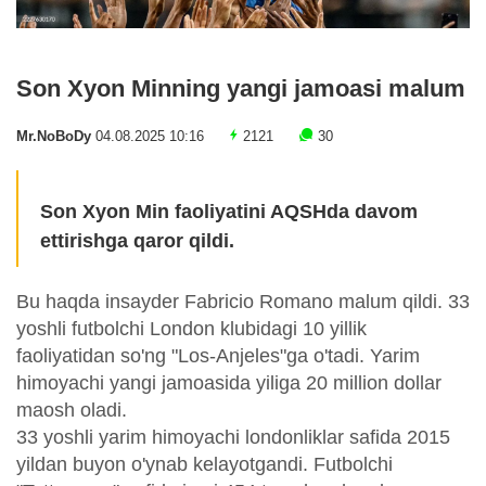
Son Xyon Minning yangi jamoasi malum
Mr.NoBoDy
04.08.2025 10:16
2121
30
Son Xyon Min faoliyatini AQSHda davom
ettirishga qaror qildi.
Bu haqda insayder Fabricio Romano malum qildi. 33
yoshli futbolchi London klubidagi 10 yillik
faoliyatidan so'ng "Los-Anjeles"ga o'tadi. Yarim
himoyachi yangi jamoasida yiliga 20 million dollar
maosh oladi.
33 yoshli yarim himoyachi londonliklar safida 2015
yildan buyon o'ynab kelayotgandi. Futbolchi