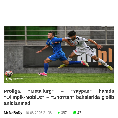
Proliga. "Metallurg" – "Yaypan" hamda
"Olimpik-MobiUz" – "Sho'rtan" bahslarida g'olib
aniqlanmadi
Mr.NoBoDy
10.08.2026 21:08
367
47