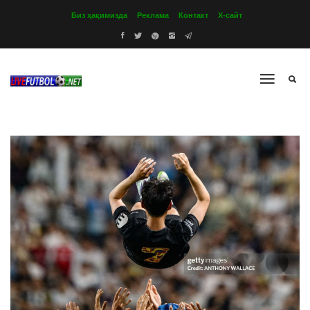
Биз ҳақимизда
Реклама
Контакт
Х-сайт