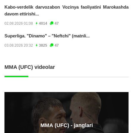
Kabo-verdelik darvozabon Vozinya faoliyatini Marokashda
davom ettirishi...
02.08.2026 01:08
4014
47
Superliga. "Dinamo" – "Neftchi" (matnli...
03.08.2026 20:32
3825
47
MMA (UFC) videolar
ММА (UFC) - janglari