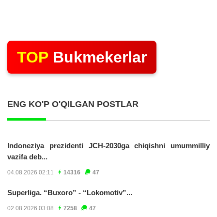
TOP
Bukmekerlar
ENG KO'P O'QILGAN POSTLAR
Indoneziya prezidenti JCH-2030ga chiqishni umummilliy
vazifa deb...
04.08.2026 02:11
14316
47
Superliga. “Buxoro” - “Lokomotiv”...
02.08.2026 03:08
7258
47