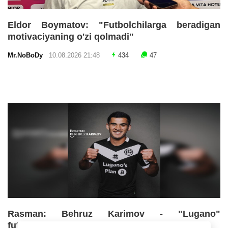
Eldor Boymatov: "Futbolchilarga beradigan
motivaciyaning o'zi qolmadi"
Mr.NoBoDy
10.08.2026 21:48
434
47
Rasman: Behruz Karimov - "Lugano"
futbolchisi!