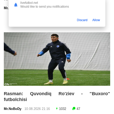
livefutbol.net
Would like to send you notifications
Mr.NoBoDy
10.08.2026 21:40
353
47
Discard
Allow
Rasman: Quvondiq Ro'ziev - "Buxoro"
futbolchisi
Mr.NoBoDy
10.08.2026 21:16
1032
47