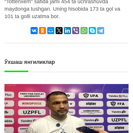
"Tottenxem" safida jami 454 ta uchrashuvda
maydonga tushgan. Uning hisobida 173 ta gol va
101 ta golli uzatma bor.
Ўхшаш янгиликлар