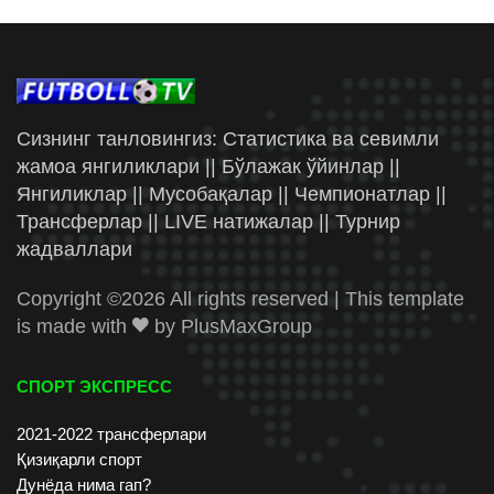
Сизнинг танловингиз: Статистика ва севимли
жамоа янгиликлари || Бўлажак ўйинлар ||
Янгиликлар || Мусобақалар || Чемпионатлар ||
Трансферлар || LIVE натижалар || Турнир
жадваллари
Copyright ©
2026 All rights reserved | This template
is made with
by
PlusMaxGroup
СПОРТ ЭКСПРЕСС
2021-2022 трансферлари
Қизиқарли спорт
Дунёда нима гап?