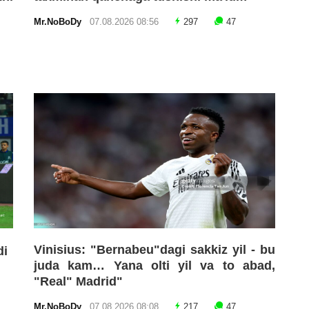
Mr.NoBoDy
07.08.2026 08:56
297
47
Vinisius: "Bernabeu"dagi sakkiz yil - bu
di
juda kam… Yana olti yil va to abad,
"Real" Madrid"
Mr.NoBoDy
07.08.2026 08:08
217
47