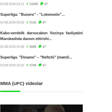
04.08.2026 02:11
14208
47
Superliga. “Buxoro” - “Lokomotiv”...
02.08.2026 03:08
7144
47
Kabo-verdelik darvozabon Vozinya faoliyatini
Marokashda davom ettirishi...
02.08.2026 01:08
3888
47
Superliga. "Dinamo" – "Neftchi" (matnli...
03.08.2026 20:32
3708
47
MMA (UFC) videolar