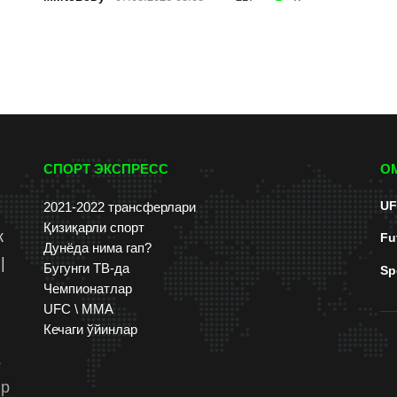
СПОРТ ЭКСПРЕСС
О
UF
2021-2022 трансферлари
Қизиқарли спорт
к
Fu
Дунёда нима гап?
|
Бугунги ТВ-да
Sp
Чемпионатлар
UFC \ ММА
Кечаги ўйинлар
s
up