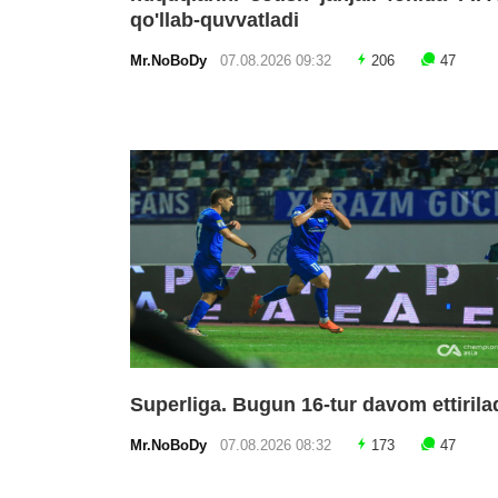
qo'llab-quvvatladi
Mr.NoBoDy
07.08.2026 09:32
206
47
Superliga. Bugun 16-tur davom ettirila
Mr.NoBoDy
07.08.2026 08:32
173
47