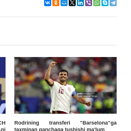
CH
Rodrining transferi "Barselona"ga
Ani
taxminan qanchaga tushishi ma'lum