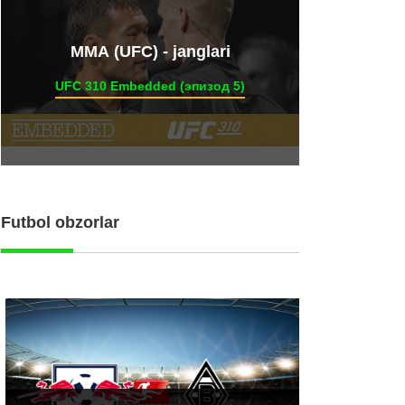
ММА (UFC) - janglari
UFC 310 Embedded (эпизод 5)
Futbol obzorlar