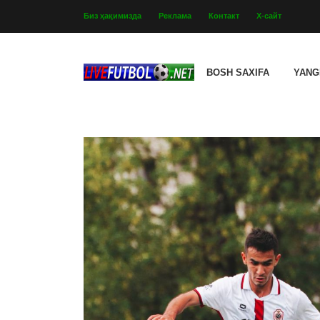
Биз ҳақимизда
Реклама
Контакт
Х-сайт
BOSH SAXIFA
YANG