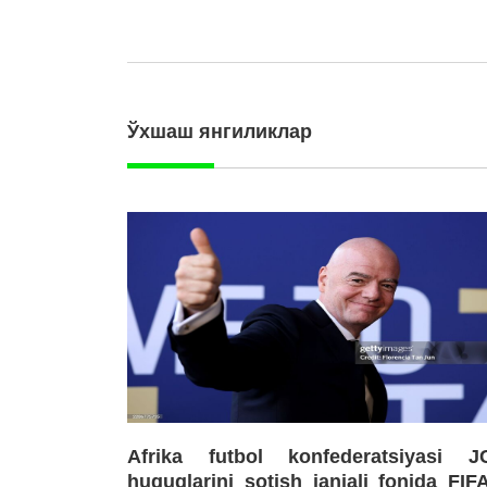
Ўхшаш янгиликлар
Afrika futbol konfederatsiyasi J
huquqlarini sotish janjali fonida FIF