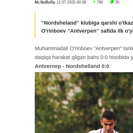
Mr.NoBoDy
12.07.2025 00:08
780
30
"Nordsheland" klubiga qarshi o'tka
O'rinboev "Antverpen" safida ilk o'yi
Muhammadali O'rinboev "Antverpen" tarki
daqiqa harakat qilgan bahs 0:0 hisobida 
Antvernep - Nordshelland 0:0