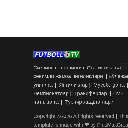
Сизнинг танловингиз: Статистика ва
севимли жамоа янгиликлари || Бўлажа
ўйинлар || Янгиликлар || Мусобақалар |
Чемпионатлар || Трансферлар || LIVE
натижалар || Турнир жадваллари
Copyright ©
2026 All rights reserved | Thi
template is made with
by
PlusMaxGro