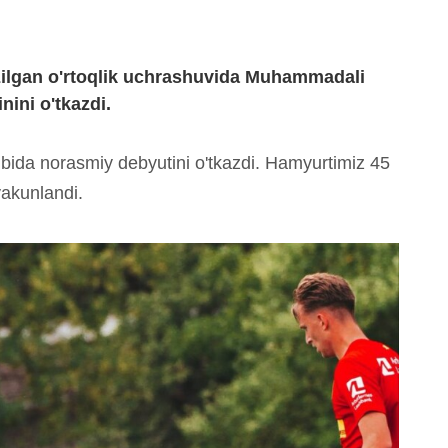
zilgan o'rtoqlik uchrashuvida Muhammadali
nini o'tkazdi.
bida norasmiy debyutini o'tkazdi. Hamyurtimiz 45
yakunlandi.